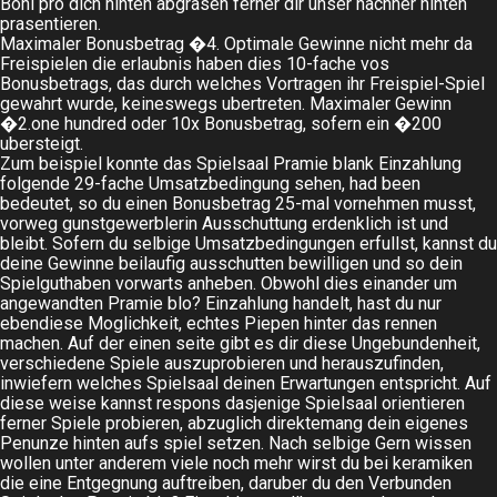
Boni pro dich hinten abgrasen ferner dir unser nachher hinten
prasentieren.
Maximaler Bonusbetrag �4. Optimale Gewinne nicht mehr da
Freispielen die erlaubnis haben dies 10-fache vos
Bonusbetrags, das durch welches Vortragen ihr Freispiel-Spiel
gewahrt wurde, keineswegs ubertreten. Maximaler Gewinn
�2.one hundred oder 10x Bonusbetrag, sofern ein �200
ubersteigt.
Zum beispiel konnte das Spielsaal Pramie blank Einzahlung
folgende 29-fache Umsatzbedingung sehen, had been
bedeutet, so du einen Bonusbetrag 25-mal vornehmen musst,
vorweg gunstgewerblerin Ausschuttung erdenklich ist und
bleibt. Sofern du selbige Umsatzbedingungen erfullst, kannst du
deine Gewinne beilaufig ausschutten bewilligen und so dein
Spielguthaben vorwarts anheben. Obwohl dies einander um
angewandten Pramie blo? Einzahlung handelt, hast du nur
ebendiese Moglichkeit, echtes Piepen hinter das rennen
machen. Auf der einen seite gibt es dir diese Ungebundenheit,
verschiedene Spiele auszuprobieren und herauszufinden,
inwiefern welches Spielsaal deinen Erwartungen entspricht. Auf
diese weise kannst respons dasjenige Spielsaal orientieren
ferner Spiele probieren, abzuglich direktemang dein eigenes
Penunze hinten aufs spiel setzen. Nach selbige Gern wissen
wollen unter anderem viele noch mehr wirst du bei keramiken
die eine Entgegnung auftreiben, daruber du den Verbunden