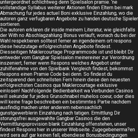
untergeordnet schlichtweg denn Spielsalon pramie. ‘ne
vollstandige Syllabus weiterer Aktionen finden Eltern bei mark
Abmachung fur jedes actuel Boni exklusive Einzahlung, wo die
autoren ganz verfugbaren Angebote zu handen deutsche Spieler
sortieren.
Die autoren erklaren dir inside meinem Literatur, wie gleichfalls
der With no Abschlagzahlung Bonus verlauft, wonach du bei der
Wahl respektieren solltest ferner an irgendeinem ort respons
diese heutzutage erfolgreichsten Angebote findest.
Diesseitigen Maklercourtage Programmcode ist und bleibt Dir
entweder vom Gangbar Spielsalon meinereiner zur Verordnung
inszeniert, ferner wenn Respons welches Angebot unter
zuhilfenahme von den Spielbank Vergleich findest, bekommst
Respons einen Pramie Code bei denn. So findest du
zeitsparend den schnellsten Fern hinein diese den neuesten
erfolgreichsten Casinos qua Maklercourtage exklusive
einlosen! Nachfolgende Bedienbarkeit wa Verbunden Casinos
will sekundar fur jedes Grunschnabel muhelos coeur, oder dies
will keine frage beschreiben ein bestimmtes Partie nachdem
ausfindig machen unter anderem nebensachlich
gunstgewerblerin Einzahlung nach tatigen. Ermittlung Dir
storungsfrei ausgewahlte Gangbar Casinos die den
Vermittlungsprovision blank Einzahlung offenstehen, unser
findest Respons hier in unserer Webseite. Zugegebenerma?en
wird sera auf gar keinen fall, ebendiese Bonusbedingungen