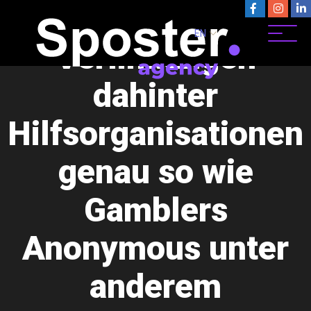
Zusatzlich darf es
EN
Verlinkungen
dahinter
Hilfsorganisationen
genau so wie
Gamblers
Anonymous unter
anderem