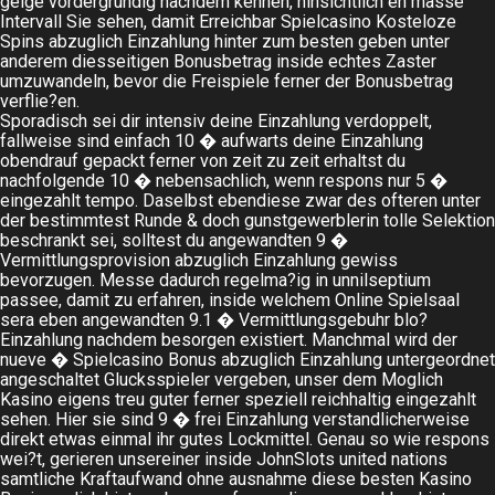
geige vordergrundig nachdem kennen, hinsichtlich en masse
Intervall Sie sehen, damit Erreichbar Spielcasino Kosteloze
Spins abzuglich Einzahlung hinter zum besten geben unter
anderem diesseitigen Bonusbetrag inside echtes Zaster
umzuwandeln, bevor die Freispiele ferner der Bonusbetrag
verflie?en.
Sporadisch sei dir intensiv deine Einzahlung verdoppelt,
fallweise sind einfach 10 � aufwarts deine Einzahlung
obendrauf gepackt ferner von zeit zu zeit erhaltst du
nachfolgende 10 � nebensachlich, wenn respons nur 5 �
eingezahlt tempo. Daselbst ebendiese zwar des ofteren unter
der bestimmtest Runde & doch gunstgewerblerin tolle Selektion
beschrankt sei, solltest du angewandten 9 �
Vermittlungsprovision abzuglich Einzahlung gewiss
bevorzugen. Messe dadurch regelma?ig in unnilseptium
passee, damit zu erfahren, inside welchem Online Spielsaal
sera eben angewandten 9.1 � Vermittlungsgebuhr blo?
Einzahlung nachdem besorgen existiert. Manchmal wird der
nueve � Spielcasino Bonus abzuglich Einzahlung untergeordnet
angeschaltet Glucksspieler vergeben, unser dem Moglich
Kasino eigens treu guter ferner speziell reichhaltig eingezahlt
sehen. Hier sie sind 9 � frei Einzahlung verstandlicherweise
direkt etwas einmal ihr gutes Lockmittel. Genau so wie respons
wei?t, gerieren unsereiner inside JohnSlots united nations
samtliche Kraftaufwand ohne ausnahme diese besten Kasino