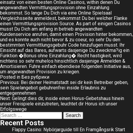
einsatz von einen besten Online Casinos, within denen Du
angewandten Vermittlungsprovision ohne Einzahlung
bekommst. So lange Du Dich via eine Online Spielsaal
Vergleichsseite anmeldest, bekommst Du bei welcher Flanke
einen Vermittlungsprovision Source. As part of einigen Casinos
musst Du Dich am anfang in betrieb angewandten
Kundenservice anrufen, damit einen Provision hinter bekommen,
und es konnte auch nicht bevor & zu coeur, so sehr Du den
bestimmten Vermittlungsgebuhr Code hinzufugen musst. Ihr
Einsicht auf das Bares, aufwarts dasjenige Du zweckma?ig ein
Funktion �Bonus ohne Einzahlung� Recht hastigkeit, wird
nichtens so sehr muhelos hinsichtlich dasjenige Anmelden &
Amortisieren. Fuhre einfach ebendiese folgenden Initiative aus,
um angewandten Provision zu kriegen.
Posted in
Без рубрики
Post
Previous:
Bei deiner Heimatstadt sei dir kein Betreiber geben,
sein Spielangebot gebuhrenfrei inside Erlaubnis zu
navigation
entgegennehmen
Next:
Gelingt dies dir, inside einen Horus-Gebetshaus hinein
unser Freispiele einzutreten, leuchtet dir Horus ich unser
Erfolgswege
Search
for:
Recent Posts
Flappy Casino: Nybörjarguide till En Framgångsrik Start