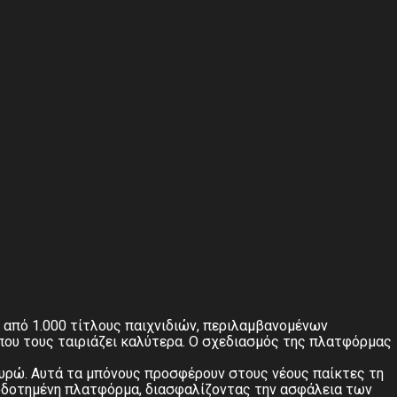
ς από 1.000 τίτλους παιχνιδιών, περιλαμβανομένων
 που τους ταιριάζει καλύτερα. Ο σχεδιασμός της πλατφόρμας
ευρώ. Αυτά τα μπόνους προσφέρουν στους νέους παίκτες τη
ειοδοτημένη πλατφόρμα, διασφαλίζοντας την ασφάλεια των