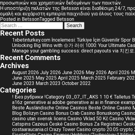
προσωπικών και χρηματικών δεδομένων των παικτών.
Η υποστήριξη πελατών της Betsson είναι διαθέσιμη 24/7, πρ
ομαλή και ευχάριστη εμπειρία παιχνιδιού για όλους τους παί
Posted in
Betsson
Tagged
Betsson
Search
for:
Recent Posts
1xbetinturkey.com İncelemesi: Türkiye İçin Güvenilir Spor 
Unlocking Big Wins with 슈가 러쉬 1000: Your Ultimate Cas
Manage your gambling success: direct payouts via 치킨
Recent Comments
Archives
August 2026
July 2026
June 2026
May 2026
April 2026
M
June 2025
May 2025
April 2025
March 2025
February 20
June 2023
March 2023
October 2022
Categories
! Без рубрики
!Category
03_07_IT_AKS
1
10 € Talletus T
a16z generative ai
adobe generative ai
ai in finance examp
Beste Ausländische Online Casinos
Beste Online Casino M
Blog
Bolizyn Casino
Bonus Crab Casino
Bonuskong Casin
casino utan svensk licens
Casino Vklad 50 Kč
Casino Vkla
Catspins
Cazeus
České Casino Bonus Za Registraci
Česk
costaaraucania.cl
Crazy Tower Сasino
crypto 20.05
crypto
FiestaSlots Casino
Finance/Hobbies/Technology/Utilitie