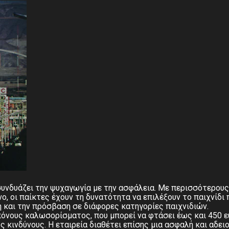
 συνδυάζει την ψυχαγωγία με την ασφάλεια. Με περισσότερου
, οι παίκτες έχουν τη δυνατότητα να επιλέξουν το παιχνίδι
η και την πρόσβαση σε διάφορες κατηγορίες παιχνιδιών.
μπόνους καλωσορίσματος, που μπορεί να φτάσει έως και 450 
ς κινδύνους. Η εταιρεία διαθέτει επίσης μια ασφαλή και αδ