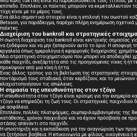
Μια καλή τακτική είναι να παρακολουθείτε τους τίτλους με
επίπεδο. Επιπλέον, οι παίκτες μπορούν να εκμεταλλευτούν τα
τύχη είναι με το μέρος τους.
Ένα άλλο σημαντικό στοιχείο είναι η επιλογή του σωστού καζ
Betsson, για παράδειγμα, παρέχει πλήρη ενημέρωση σχετικά μ
παίκτες.
Διαχείριση του bankroll και στρατηγικές στοιχημ
Η σωστή διαχείριση του bankroll είναι κεντρικής σημασίας γ
να ξοδέψουν και να μην ξεπερνούν αυτό το όριο. Η αποφυγή 
εργαλεία όπως ημερολόγια ή εφαρμογές διαχείρισης χρημάτω
Μια στρατηγική στοιχηματισμού που μπορεί να αποδειχθεί χ
κάθε παιχνίδι, ανεξάρτητα από τις προηγούμενες νίκες ή ήττ
προκύψουν από μια νίκη ή ήττα.
Ένας άλλος τρόπος για τη βελτίωση της στρατηγικής στοιχημ
ποντάρισμά τους σταδιακά, όταν κερδίζουν, και το μειώνουν 
ελαχιστοποιήσουν τις απώλειες.
Η σημασία της υπευθυνότητας στον τζόγο
Η υπευθυνότητα στον τζόγο είναι κρίσιμη για την ευημερία κ
τζόγο να επηρεάζει τη ζωή τους. Οι στρατηγικές παιχνιδιού
με ασφάλεια.
Επιπλέον, πολλές πλατφόρμες, συμπεριλαμβανομένης της Bets
κατάθεσης, χρόνου παιχνιδιού και να έχουν πρόσβαση σε προ
στάσης απέναντι στο παιχνίδι.
Η υποστήριξη και η εκπαίδευση για την αναγνώριση των προε
να ζητήσουν βοήθεια. Η επικοινωνία με φίλους, οικογένεια ή