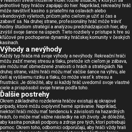
V reálnom svete môžeme vidieť rôzne situácie, v ktorých sa
jednotlivé typy hráčov zapájajú do hier. Napríklad, rekreačný hráč
môže navštíviť kasíno s priateľmi na oslavách alebo
víkendových výletoch, pričom jeho cieľom je užiť si čas a
zabaviť sa. Na druhej strane, profesionálny hráč môže tráviť
hodiny štúdiom stratégií a analýzou predchádzajúcich hier, aby
zvýšil svoje šance na úspech. Tieto rozdiely v prístupe k hre sú
kľúčové pre pochopenie dynamiky hráčskej komunity v českých
kasínach.
Výhody a nevýhody
Každý typ hráča má svoje výhody a nevýhody. Rekreační hráči
môžu zažiť menej stresu a tlaku, pretože ich cieľom je zábava,
ale môžu mať obmedzené znalosti o hrách a stratégiách. Na
druhej strane, vážni hráči môžu mať väčšie šance na výhru, ale
čelí aj vyššiemu riziku a tlaku, čo môže viesť k stresu a
frustrácii. Je dôležité, aby si každý hráč uvedomil svoje vlastné
ciele a prispôsobil svoje hranie podľa toho.
Ďalšie postrehy
Okrem základného rozdelenia hráčov existujú aj okrajové
prípady, ktoré môžu ovplyvniť herné správanie. Napríklad,
niektorí hráči môžu mať tendenciu k závislosti na hazardných
hrách, čo môže mať vážne následky na ich životy. Je dôležité,
aby kasína ponúkali podporu a zdroje pre tých, ktorí potrebujú
pomoc. Okrem toho, odborníci odporúčajú, aby hráči vždy hrali