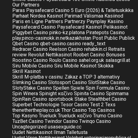
Our Partners
Paras Paysafecard Casino 5 Euro (2026) & Talletuskikka
Parhaat Nordea Kasinot
Parimad Välismaa Kasiinod
Paris en Ligne
Partners
Partnerzy
Paynplay Kasiino
Paysafecard Casino
Paysafecard Kasinot
Pelikasinot
Piggybet Casino
pinko-kz.platona
Piratepots Casino
play.pinco-casinokk.in.netkazakhstan
Post
Public
Publick
Qbet Casino
qbet-casino.casino
ready_text
Redracer Casino
Reelson Casino
rehabkin.cl
Retraits
review
Revolut Nettikasinot
Roobet Casino Bonuses
Roostino Casino
Roulo Casino
sahel.org.uk
salasgrill.at
Siru Mobile Casino
Siru Mobile Kasinot
Skokka
Skrill Kasinot
Skrill M-platba v casinu: Zákaz a TOP 3 alternativy
Slimking Casino
Slotosport Casino
SlotStake Casino
SlotyStake Casino
Spellen
Spiele
Spin Formula Casino
Spin Winera
Spinight καζίνο
Spinita Casino
Spinmama
SpinRain Casino
sportsbook
Stake
Stealthbet Casino
Superbet
Technologie
Tesor Casino
Test 2
Texs
thenethertheplay.co.uk
Thor Casino
Top Casinos
Top Kasyno
Trueluck
Trueluck καζίνο
Trumo Casino
TuzBet Casino
Twindor Casino
Twinqo Casino
Uncagtegorized
usasexguide.cc
Uudet Nettikasinot Ilman Talletusta
Uudet Viron Nettikasinot
Velobet
veterinariarepublica.cl