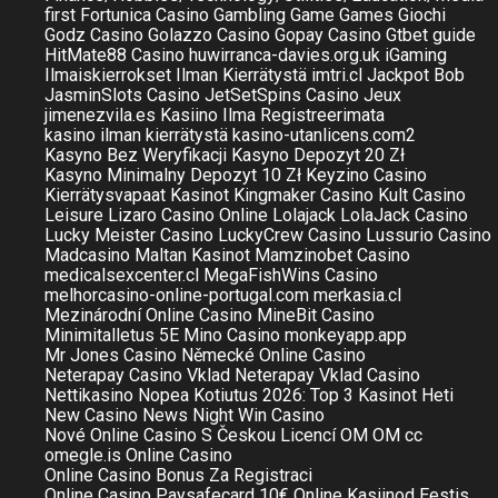
first
Fortunica Casino
Gambling
Game
Games
Giochi
Godz Casino
Golazzo Casino
Gopay Casino
Gtbet
guide
HitMate88 Casino
huwirranca-davies.org.uk
iGaming
Ilmaiskierrokset Ilman Kierrätystä
imtri.cl
Jackpot Bob
JasminSlots Casino
JetSetSpins Casino
Jeux
jimenezvila.es
Kasiino Ilma Registreerimata
kasino ilman kierrätystä
kasino-utanlicens.com2
Kasyno Bez Weryfikacji
Kasyno Depozyt 20 Zł
Kasyno Minimalny Depozyt 10 Zł
Keyzino Casino
Kierrätysvapaat Kasinot
Kingmaker Casino
Kult Casino
Leisure
Lizaro Casino Online
Lolajack
LolaJack Casino
Lucky Meister Casino
LuckyCrew Casino
Lussurio Casino
Madcasino
Maltan Kasinot
Mamzinobet Casino
medicalsexcenter.cl
MegaFishWins Casino
melhorcasino-online-portugal.com
merkasia.cl
Mezinárodní Online Casino
MineBit Casino
Minimitalletus 5E
Mino Casino
monkeyapp.app
Mr Jones Casino
Německé Online Casino
Neterapay Casino Vklad
Neterapay Vklad Casino
Nettikasino Nopea Kotiutus 2026: Top 3 Kasinot Heti
New Casino
News
Night Win Casino
Nové Online Casino S Českou Licencí
OM
OM cc
omegle.is
Online Casino
Online Casino Bonus Za Registraci
Online Casino Paysafecard 10€
Online Kasiinod Eestis