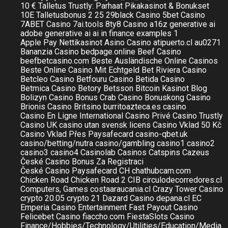
10 € Talletus Trustly: Parhaat Pikakasinot & Bonukset
10E Talletusbonus
2
25
29black Casino
5bet Casino
7ABET Casino
7ai.tools
8ty8 Casino
a16z generative ai
adobe generative ai
ai in finance examples 1
Apple Pay Nettikasinot
Asino Casino
atipuerto.cl
au0271
Bananzia Casino
bedpage.online
Beef Casino
beefbetcasino.com
Beste Ausländische Online Casinos
Beste Online Casino Mit Echtgeld
Bet Riviera Casino
Betcleo Casino
Betfouru Casino
Betida Casino
Betmica Casino
Betory
Betsson
Bitcoin Kasinot
Blog
Bolizyn Casino
Bonus Crab Casino
Bonuskong Casino
Brionis Casino
Britsino
burritoazteca.es
casino
Casino En Ligne International
Casino Privé
Casino Trustly
Casino UK
casino utan svensk licens
Casino Vklad 50 Kč
Casino Vklad Přes Paysafecard
casino-qbet.uk
casino/betting/nutra
casino/gambling
casino1
casino2
casino3
casino4
Casinolab
Casinos
Catspins
Cazeus
České Casino Bonus Za Registraci
České Casino Paysafecard
CH
chathubcam.com
Chicken Road
Chicken Road 2
CIB
circulodecorredores.cl
Computers, Games
costaaraucania.cl
Crazy Tower Сasino
crypto 20.05
crypto 21
Dazard Casino
depana.cl
EC
Emperia Casino
Entertainment
Fast Payout Casino
Felicebet Casino
fiaccho.com
FiestaSlots Casino
Finance/Hobbies/Technology/Utilities/Education/Media