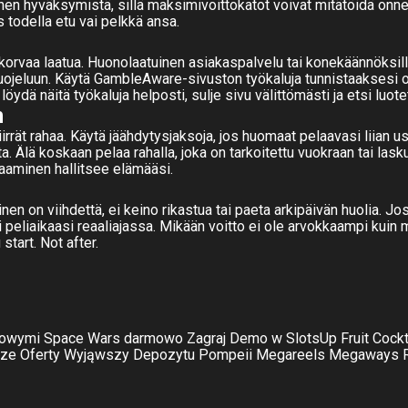
nen hyväksymistä, sillä maksimivoittokatot voivat mitätöidä onnesi
s todella etu vai pelkkä ansa.
i korvaa laatua. Huonolaatuinen asiakaspalvelu tai konekäännöksillä
ojeluun. Käytä GambleAware-sivuston työkaluja tunnistaaksesi o
ydä näitä työkaluja helposti, sulje sivu välittömästi ja etsi luot
n
irrät rahaa.
Käytä jäähdytysjaksoja, jos huomaat pelaavasi liian us
a.
Älä koskaan pelaa rahalla, joka on tarkoitettu vuokraan tai lasku
aaminen hallitsee elämääsi.
 on viihdettä, ei keino rikastua tai paeta arkipäivän huolia. Jos 
 peliaikaasi reaaliajassa. Mikään voitto ei ole arvokkaampi kuin 
start. Not after.
sowymi
Space Wars darmowo Zagraj Demo w SlotsUp
Fruit Cock
sze Oferty Wyjąwszy Depozytu
Pompeii Megareels Megaways R