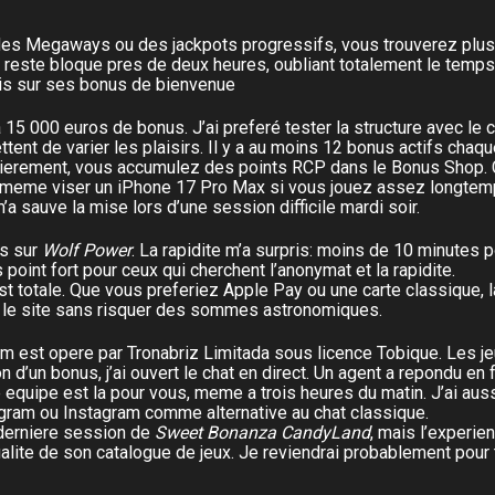
des Megaways ou des jackpots progressifs, vous trouverez plus 
is reste bloque pres de deux heures, oubliant totalement le temps
ois sur ses bonus de bienvenue
15 000 euros de bonus. J’ai preferé tester la structure avec l
nt de varier les plaisirs. Il y a au moins 12 bonus actifs chaq
ulierement, vous accumulez des points RCP dans le Bonus Shop. C’
 meme viser un iPhone 17 Pro Max si vous jouez assez longtemps
’a sauve la mise lors d’une session difficile mardi soir.
ns sur
Wolf Power
. La rapidite m’a surpris: moins de 10 minutes p
oint fort pour ceux qui cherchent l’anonymat et la rapidite.
st totale. Que vous preferiez Apple Pay ou une carte classique, l
ir le site sans risquer des sommes astronomiques.
 est opere par Tronabriz Limitada sous licence Tobique. Les jeux
ion d’un bonus, j’ai ouvert le chat en direct. Un agent a repondu e
 equipe est la pour vous, meme a trois heures du matin. J’ai auss
legram ou Instagram comme alternative au chat classique.
 derniere session de
Sweet Bonanza CandyLand
, mais l’experie
ualite de son catalogue de jeux. Je reviendrai probablement pour