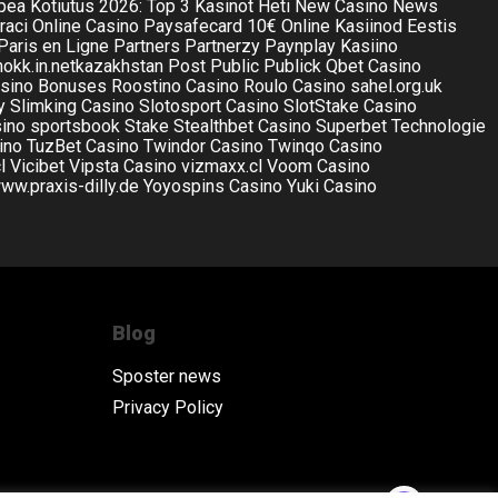
pea Kotiutus 2026: Top 3 Kasinot Heti
New Casino
News
raci
Online Casino Paysafecard 10€
Online Kasiinod Eestis
Paris en Ligne
Partners
Partnerzy
Paynplay Kasiino
nokk.in.netkazakhstan
Post
Public
Publick
Qbet Casino
sino Bonuses
Roostino Casino
Roulo Casino
sahel.org.uk
y
Slimking Casino
Slotosport Casino
SlotStake Casino
sino
sportsbook
Stake
Stealthbet Casino
Superbet
Technologie
ino
TuzBet Casino
Twindor Casino
Twinqo Casino
l
Vicibet
Vipsta Casino
vizmaxx.cl
Voom Casino
ww.praxis-dilly.de
Yoyospins Casino
Yuki Casino
Blog
Sposter news
Privacy Policy