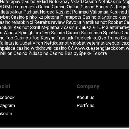
Neterapay Casino Vklad
Neterapay Vklad Casino
Nettikasino No
M
OM cc
omegle.is
Online Casino
Online Casino Bonus Za Regist
lletuskikka
Parhaat Nordea Kasinot
Parimad Välismaa Kasiinod
gybet Casino
pinko-kz.platona
Piratepots Casino
play.pinco-casi
asino
rehabkin.cl
Retraits
review
Revolut Nettikasinot
Roobet Ca
a
Skrill Kasinot
Skrill M-platba v casinu: Zákaz a TOP 3 alternativ
n Winera
Spinight καζίνο
Spinita Casino
Spinmama
SpinRain Ca
ino
Top Casinos
Top Kasyno
Trueluck
Trueluck καζίνο
Trumo Cas
Talletusta
Uudet Viron Nettikasinot
Velobet
veterinariarepublica.c
npalace casino
withdrawal casino CA
www.kuestenglueck.com
w
illion Casino
Zuluspins Casino
Без рубрики
Текста
cial
Company
cebook
About us
stagram
Portfolio
nkedIn