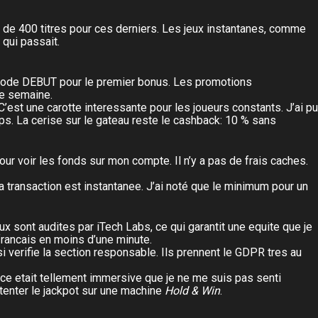
de 400 titres pour ces derniers. Les jeux instantanes, comme
 qui passait.
e code DEBUT pour le premier bonus. Les promotions
ue semaine.
est une carotte interessante pour les joueurs constants. J’ai pu
. La cerise sur le gateau reste le cashback: 10 % sans
our voir les fonds sur mon compte. Il n’y a pas de frais caches.
a transaction est instantanee. J’ai noté que le minimum pour un
 sont audites par iTech Labs, ce qui garantit une equite que je
n francais en moins d’une minute.
i verifie la section responsable. Ils prennent le GDPR tres au
nce etait tellement immersive que je ne me suis pas senti
 tenter le jackpot sur une machine
Hold & Win
.