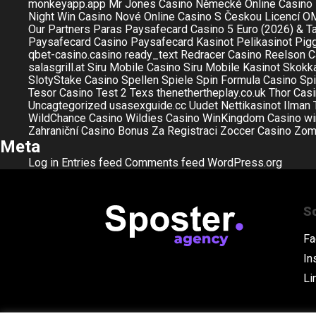
monkeyapp.app
Mr Jones Casino
Německé Online Casino
Night Win Casino
Nové Online Casino S Českou Licencí
O
Our Partners
Paras Paysafecard Casino 5 Euro (2026) & Ta
Paysafecard Casino
Paysafecard Kasinot
Pelikasinot
Pig
qbet-casino.casino
ready_text
Redracer Casino
Reelson C
salasgrill.at
Siru Mobile Casino
Siru Mobile Kasinot
Skokk
SlotyStake Casino
Spellen
Spiele
Spin Formula Casino
Spi
Tesor Casino
Test 2
Texs
thenethertheplay.co.uk
Thor Cas
Uncagtegorized
usasexguide.cc
Uudet Nettikasinot Ilman 
WildChance Casino
Wildies Casino
WinKingdom Casino
wi
Zahraniční Casino Bonus Za Registraci
Zoccer Casino
Zomb
Meta
Log in
Entries feed
Comments feed
WordPress.org
So
Fa
In
Li