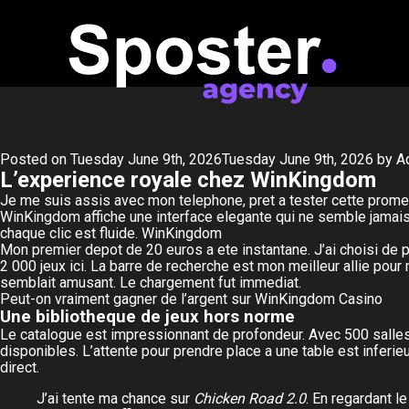
Category:
WinKingdom Casino
Est ce que WinKing
Posted on
Tuesday June 9th, 2026
Tuesday June 9th, 2026
by
A
L’experience royale chez WinKingdom
Je me suis assis avec mon telephone, pret a tester cette promess
WinKingdom affiche une interface elegante qui ne semble jamais 
chaque clic est fluide.
WinKingdom
Mon premier depot de 20 euros a ete instantane. J’ai choisi de pr
2 000 jeux ici. La barre de recherche est mon meilleur allie po
semblait amusant. Le chargement fut immediat.
Peut-on vraiment gagner de l’argent sur WinKingdom Casino
Une bibliotheque de jeux hors norme
Le catalogue est impressionnant de profondeur. Avec 500 salles d
disponibles. L’attente pour prendre place a une table est infer
direct.
J’ai tente ma chance sur
Chicken Road 2.0
. En regardant l