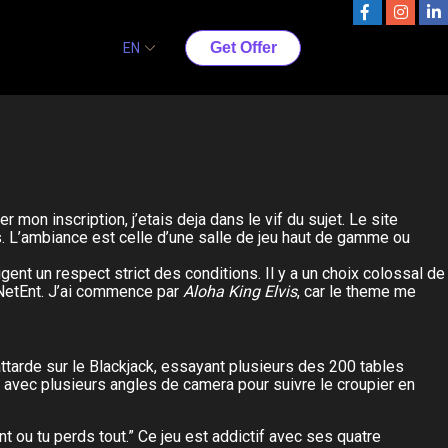
eine de jouer votre
Get Offer
EN
n inscription, j’etais deja dans le vif du sujet. Le site
. L’ambiance est celle d’une salle de jeu haut de gamme ou
ent un respect strict des conditions. Il y a un choix colossal de
 NetEnt. J’ai commence par
Aloha King Elvis
, car le theme me
attarde sur le Blackjack, essayant plusieurs des 200 tables
, avec plusieurs angles de camera pour suivre le croupier en
t ou tu perds tout.” Ce jeu est addictif avec ses quatre