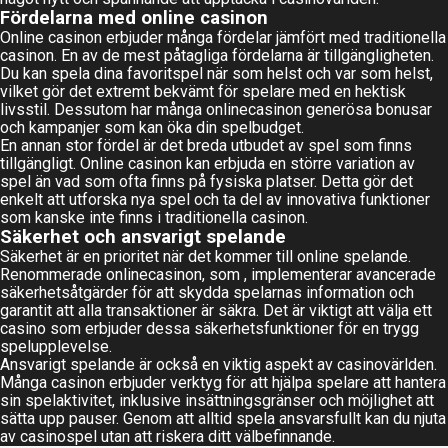
Fördelarna med online casinon
Online casinon erbjuder många fördelar jämfört med traditionella
casinon. En av de mest påtagliga fördelarna är tillgängligheten.
Du kan spela dina favoritspel när som helst och var som helst,
vilket gör det extremt bekvämt för spelare med en hektisk
livsstil. Dessutom har många onlinecasinon generösa bonusar
och kampanjer som kan öka din spelbudget.
En annan stor fördel är det breda utbudet av spel som finns
tillgängligt. Online casinon kan erbjuda en större variation av
spel än vad som ofta finns på fysiska platser. Detta gör det
enkelt att utforska nya spel och ta del av innovativa funktioner
som kanske inte finns i traditionella casinon.
Säkerhet och ansvarigt spelande
Säkerhet är en prioritet när det kommer till online spelande.
Renommerade onlinecasinon, som , implementerar avancerade
säkerhetsåtgärder för att skydda spelarnas information och
garantit att alla transaktioner är säkra. Det är viktigt att välja ett
casino som erbjuder dessa säkerhetsfunktioner för en trygg
spelupplevelse.
Ansvarigt spelande är också en viktig aspekt av casinovärlden.
Många casinon erbjuder verktyg för att hjälpa spelare att hantera
sin spelaktivitet, inklusive insättningsgränser och möjlighet att
sätta upp pauser. Genom att alltid spela ansvarsfullt kan du njuta
av casinospel utan att riskera ditt välbefinnande.