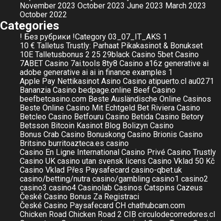
November 2023
October 2023
June 2023
March 2023
October 2022
Categories
! Без рубрики
!Category
03_07_IT_AKS
1
10 € Talletus Trustly: Parhaat Pikakasinot & Bonukset
10E Talletusbonus
2
25
29black Casino
5bet Casino
7ABET Casino
7ai.tools
8ty8 Casino
a16z generative ai
adobe generative ai
ai in finance examples 1
Apple Pay Nettikasinot
Asino Casino
atipuerto.cl
au0271
Bananzia Casino
bedpage.online
Beef Casino
beefbetcasino.com
Beste Ausländische Online Casinos
Beste Online Casino Mit Echtgeld
Bet Riviera Casino
Betcleo Casino
Betfouru Casino
Betida Casino
Betory
Betsson
Bitcoin Kasinot
Blog
Bolizyn Casino
Bonus Crab Casino
Bonuskong Casino
Brionis Casino
Britsino
burritoazteca.es
casino
Casino En Ligne International
Casino Privé
Casino Trustly
Casino UK
casino utan svensk licens
Casino Vklad 50 Kč
Casino Vklad Přes Paysafecard
casino-qbet.uk
casino/betting/nutra
casino/gambling
casino1
casino2
casino3
casino4
Casinolab
Casinos
Catspins
Cazeus
České Casino Bonus Za Registraci
České Casino Paysafecard
CH
chathubcam.com
Chicken Road
Chicken Road 2
CIB
circulodecorredores.cl