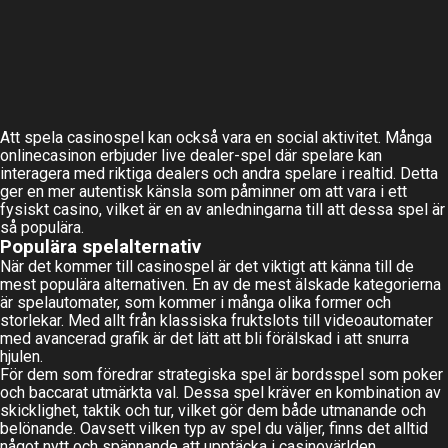
Att spela casinospel kan också vara en social aktivitet. Många
onlinecasinon erbjuder live dealer-spel där spelare kan
interagera med riktiga dealers och andra spelare i realtid. Detta
ger en mer autentisk känsla som påminner om att vara i ett
fysiskt casino, vilket är en av anledningarna till att dessa spel är
så populära.
Populära spelalternativ
När det kommer till casinospel är det viktigt att känna till de
mest populära alternativen. En av de mest älskade kategorierna
är spelautomater, som kommer i många olika former och
storlekar. Med allt från klassiska fruktslots till videoautomater
med avancerad grafik är det lätt att bli förälskad i att snurra
hjulen.
För dem som föredrar strategiska spel är bordsspel som poker
och baccarat utmärkta val. Dessa spel kräver en kombination av
skicklighet, taktik och tur, vilket gör dem både utmanande och
belönande. Oavsett vilken typ av spel du väljer, finns det alltid
något nytt och spännande att upptäcka i casinovärlden.