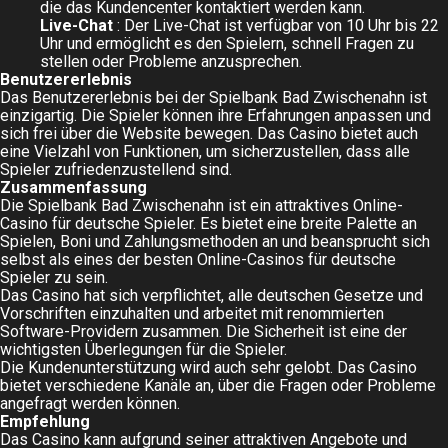
die das Kundencenter kontaktiert werden kann.
Live-Chat
: Der Live-Chat ist verfügbar von 10 Uhr bis 22
Uhr und ermöglicht es den Spielern, schnell Fragen zu
stellen oder Probleme anzusprechen.
Benutzererlebnis
Das Benutzererlebnis bei der Spielbank Bad Zwischenahn ist
einzigartig. Die Spieler können ihre Erfahrungen anpassen und
sich frei über die Website bewegen. Das Casino bietet auch
eine Vielzahl von Funktionen, um sicherzustellen, dass alle
Spieler zufriedenzustellend sind.
Zusammenfassung
Die Spielbank Bad Zwischenahn ist ein attraktives Online-
Casino für deutsche Spieler. Es bietet eine breite Palette an
Spielen, Boni und Zahlungsmethoden an und beansprucht sich
selbst als eines der besten Online-Casinos für deutsche
Spieler zu sein.
Das Casino hat sich verpflichtet, alle deutschen Gesetze und
Vorschriften einzuhalten und arbeitet mit renommierten
Software-Providern zusammen. Die Sicherheit ist eine der
wichtigsten Überlegungen für die Spieler.
Die Kundenunterstützung wird auch sehr gelobt. Das Casino
bietet verschiedene Kanäle an, über die Fragen oder Probleme
angefragt werden können.
Empfehlung
Das Casino kann aufgrund seiner attraktiven Angebote und