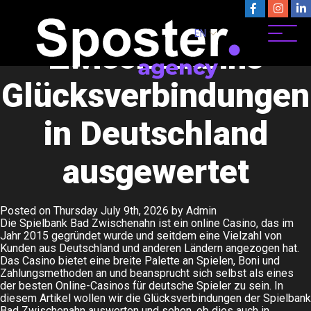
Spielbank Bad
EN
Zwischenahns
Glücksverbindungen
in Deutschland
ausgewertet
Posted on
Thursday July 9th, 2026
by
Admin
Die Spielbank Bad Zwischenahn ist ein online Casino, das im
Jahr 2015 gegründet wurde und seitdem eine Vielzahl von
Kunden aus Deutschland und anderen Ländern angezogen hat.
Das Casino bietet eine breite Palette an Spielen, Boni und
Zahlungsmethoden an und beansprucht sich selbst als eines
der besten Online-Casinos für deutsche Spieler zu sein. In
diesem Artikel wollen wir die Glücksverbindungen der Spielbank
Bad Zwischenahn auswerten und sehen, ob dies auch in