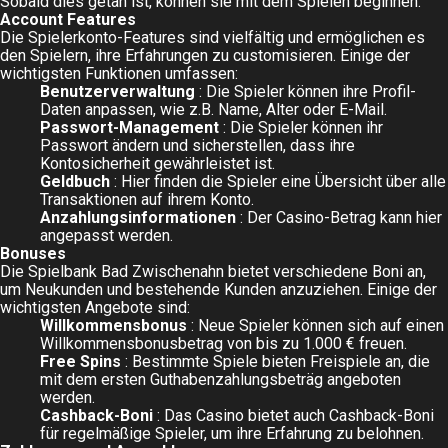
Sobald dies getan ist, können sie mit dem Spielen beginnen.
Account Features
Die Spielerkonto-Features sind vielfältig und ermöglichen es
den Spielern, ihre Erfahrungen zu customisieren. Einige der
wichtigsten Funktionen umfassen:
Benutzerverwaltung
: Die Spieler können ihre Profil-
Daten anpassen, wie z.B. Name, Alter oder E-Mail.
Passwort-Management
: Die Spieler können ihr
Passwort ändern und sicherstellen, dass ihre
Kontosicherheit gewährleistet ist.
Geldbuch
: Hier finden die Spieler eine Übersicht über alle
Transaktionen auf ihrem Konto.
Anzahlungsinformationen
: Der Casino-Betrag kann hier
angepasst werden.
Bonuses
Die Spielbank Bad Zwischenahn bietet verschiedene Boni an,
um Neukunden und bestehende Kunden anzuziehen. Einige der
wichtigsten Angebote sind:
Willkommensbonus
: Neue Spieler können sich auf einen
Willkommensbonusbetrag von bis zu 1.000 € freuen.
Free Spins
: Bestimmte Spiele bieten Freispiele an, die
mit dem ersten Guthabenzahlungsbeträg angeboten
werden.
Cashback-Boni
: Das Casino bietet auch Cashback-Boni
für regelmäßige Spieler, um ihre Erfahrung zu belohnen.