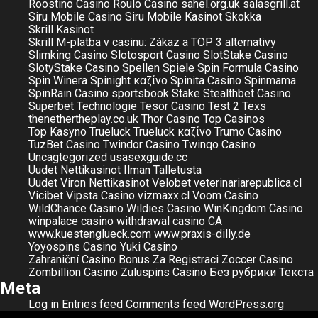
Roostino Casino
Roulo Casino
sahel.org.uk
salasgrill.at
Siru Mobile Casino
Siru Mobile Kasinot
Skokka
Skrill Kasinot
Skrill M-platba v casinu: Zákaz a TOP 3 alternativy
Slimking Casino
Slotosport Casino
SlotStake Casino
SlotyStake Casino
Spellen
Spiele
Spin Formula Casino
Spin Winera
Spinight καζίνο
Spinita Casino
Spinmama
SpinRain Casino
sportsbook
Stake
Stealthbet Casino
Superbet
Technologie
Tesor Casino
Test 2
Texs
thenethertheplay.co.uk
Thor Casino
Top Casinos
Top Kasyno
Trueluck
Trueluck καζίνο
Trumo Casino
TuzBet Casino
Twindor Casino
Twinqo Casino
Uncagtegorized
usasexguide.cc
Uudet Nettikasinot Ilman Talletusta
Uudet Viron Nettikasinot
Velobet
veterinariarepublica.cl
Vicibet
Vipsta Casino
vizmaxx.cl
Voom Casino
WildChance Casino
Wildies Casino
WinKingdom Casino
winpalace casino
withdrawal casino CA
www.kuestenglueck.com
www.praxis-dilly.de
Yoyospins Casino
Yuki Casino
Zahraniční Casino Bonus Za Registraci
Zoccer Casino
Zombillion Casino
Zuluspins Casino
Без рубрики
Текста
Meta
Log in
Entries feed
Comments feed
WordPress.org