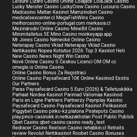
Leisure
Lizaro Casino Online
Lolajack
LolaJack Casino
Lucky Meister Casino
LuckyCrew Casino
Lussurio Casino
Madcasino
Maltan Kasinot
Mamzinobet Casino
medicalsexcenter.cl
MegaFishWins Casino
melhorcasino-online-portugal.com
merkasia.cl
Mezinárodní Online Casino
MineBit Casino
Minimitalletus 5E
Mino Casino
monkeyapp.app
Mr Jones Casino
Německé Online Casino
Neterapay Casino Vklad
Neterapay Vklad Casino
Nettikasino Nopea Kotiutus 2026: Top 3 Kasinot Heti
New Casino
News
Night Win Casino
Nové Online Casino S Českou Licencí
OM
OM cc
omegle.is
Online Casino
Online Casino Bonus Za Registraci
Online Casino Paysafecard 10€
Online Kasiinod Eestis
Our Partners
Paras Paysafecard Casino 5 Euro (2026) & Talletuskikka
Parhaat Nordea Kasinot
Parimad Välismaa Kasiinod
Paris en Ligne
Partners
Partnerzy
Paynplay Kasiino
Paysafecard Casino
Paysafecard Kasinot
Pelikasinot
Piggybet Casino
pinko-kz.platona
Piratepots Casino
play.pinco-casinokk.in.netkazakhstan
Post
Public
Publick
Qbet Casino
qbet-casino.casino
ready_text
Redracer Casino
Reelson Casino
rehabkin.cl
Retraits
review
Revolut Nettikasinot
Roobet Casino Bonuses