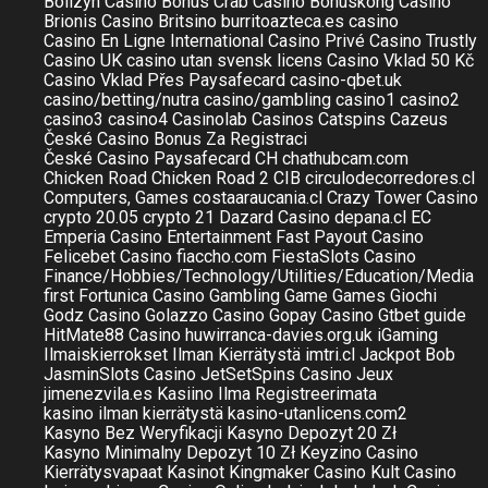
Bolizyn Casino
Bonus Crab Casino
Bonuskong Casino
Brionis Casino
Britsino
burritoazteca.es
casino
Casino En Ligne International
Casino Privé
Casino Trustly
Casino UK
casino utan svensk licens
Casino Vklad 50 Kč
Casino Vklad Přes Paysafecard
casino-qbet.uk
casino/betting/nutra
casino/gambling
casino1
casino2
casino3
casino4
Casinolab
Casinos
Catspins
Cazeus
České Casino Bonus Za Registraci
České Casino Paysafecard
CH
chathubcam.com
Chicken Road
Chicken Road 2
CIB
circulodecorredores.cl
Computers, Games
costaaraucania.cl
Crazy Tower Сasino
crypto 20.05
crypto 21
Dazard Casino
depana.cl
EC
Emperia Casino
Entertainment
Fast Payout Casino
Felicebet Casino
fiaccho.com
FiestaSlots Casino
Finance/Hobbies/Technology/Utilities/Education/Media
first
Fortunica Casino
Gambling
Game
Games
Giochi
Godz Casino
Golazzo Casino
Gopay Casino
Gtbet
guide
HitMate88 Casino
huwirranca-davies.org.uk
iGaming
Ilmaiskierrokset Ilman Kierrätystä
imtri.cl
Jackpot Bob
JasminSlots Casino
JetSetSpins Casino
Jeux
jimenezvila.es
Kasiino Ilma Registreerimata
kasino ilman kierrätystä
kasino-utanlicens.com2
Kasyno Bez Weryfikacji
Kasyno Depozyt 20 Zł
Kasyno Minimalny Depozyt 10 Zł
Keyzino Casino
Kierrätysvapaat Kasinot
Kingmaker Casino
Kult Casino