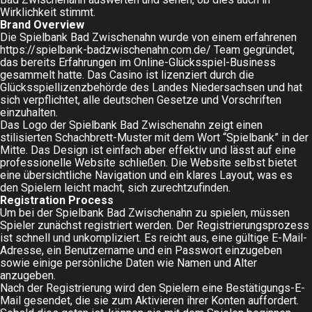
Wirklichkeit stimmt.
Brand Overview
Die Spielbank Bad Zwischenahn wurde von einem erfahrenen
https://spielbank-badzwischenahn.com.de/
Team gegründet,
das bereits Erfahrungen im Online-Glücksspiel-Business
gesammelt hatte. Das Casino ist lizenziert durch die
Glücksspiellizenzbehörde des Landes Niedersachsen und hat
sich verpflichtet, alle deutschen Gesetze und Vorschriften
einzuhalten.
Das Logo der Spielbank Bad Zwischenahn zeigt einen
stilisierten Schachbrett-Muster mit dem Wort “Spielbank” in der
Mitte. Das Design ist einfach aber effektiv und lässt auf eine
professionelle Website schließen. Die Website selbst bietet
eine übersichtliche Navigation und ein klares Layout, was es
den Spielern leicht macht, sich zurechtzufinden.
Registration Process
Um bei der Spielbank Bad Zwischenahn zu spielen, müssen
Spieler zunächst registriert werden. Der Registrierungsprozess
ist schnell und unkompliziert. Es reicht aus, eine gültige E-Mail-
Adresse, ein Benutzername und ein Passwort einzugeben
sowie einige persönliche Daten wie Namen und Alter
anzugeben.
Nach der Registrierung wird den Spielern eine Bestätigungs-E-
Mail gesendet, die sie zum Aktivieren ihrer Konten auffordert.