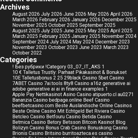
Archives
August 2026
July 2026
June 2026
May 2026
April 2026
March 2026
February 2026
January 2026
December 2025
November 2025
October 2025
September 2025
August 2025
July 2025
June 2025
May 2025
April 2025
March 2025
February 2025
January 2025
November 2024
September 2024
July 2024
May 2024
December 2023
November 2023
October 2023
June 2023
March 2023
October 2022
Categories
! Без рубрики
!Category
03_07_IT_AKS
1
10 € Talletus Trustly: Parhaat Pikakasinot & Bonukset
10E Talletusbonus
2
25
29black Casino
5bet Casino
7ABET Casino
7ai.tools
8ty8 Casino
a16z generative ai
adobe generative ai
ai in finance examples 1
Apple Pay Nettikasinot
Asino Casino
atipuerto.cl
au0271
Bananzia Casino
bedpage.online
Beef Casino
beefbetcasino.com
Beste Ausländische Online Casinos
Beste Online Casino Mit Echtgeld
Bet Riviera Casino
Betcleo Casino
Betfouru Casino
Betida Casino
Betmica Casino
Betory
Betsson
Bitcoin Kasinot
Blog
Bolizyn Casino
Bonus Crab Casino
Bonuskong Casino
Brionis Casino
Britsino
burritoazteca.es
casino