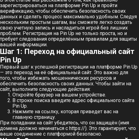
зарегистрироваться на платформе Pin Up и пройти
верификацию, чтобы обеспечить безопасность своих
данных и сделать процесс максимально удобным. Следуя
нескольким простым шагам, вы сможете легко создать
свою учетную запись и насладиться игрой без лишних
проблем. Регистрация на Pin Up не только проста, но и
требует следования определённым правилам для защиты
вашей информации.
Шаг 1: Переход на официальный сайт
Pin Up
Первый шаг к успешной регистрации на платформе Pin Up
— это переход на её официальный сайт. Это важно для
того, чтобы избежать мошеннических ресурсов и
обеспечить безопасность своих данных. Чтобы зайти на
сайт, выполните следующие действия:
Откройте браузер на вашем устройстве.
В строке поиска введите адрес официального сайта
Pin Up.
Нажмите на ссылку, которая приведет вас на
главную страницу.
При попадании на сайт убедитесь, что он защищён (имя
домена должно начинаться с https://). Это гарантирует, что
ваше соединение с платформой безопасно.