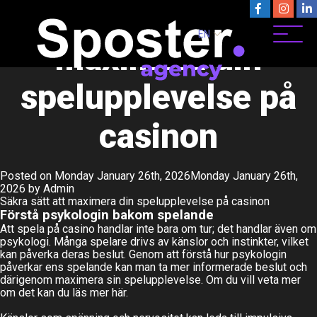
Säkra sätt att
EN
maximera din
spelupplevelse på
casinon
Posted on
Monday January 26th, 2026
Monday January 26th,
2026
by
Admin
Säkra sätt att maximera din spelupplevelse på casinon
Förstå psykologin bakom spelande
Att spela på casino handlar inte bara om tur; det handlar även om
psykologi. Många spelare drivs av känslor och instinkter, vilket
kan påverka deras beslut. Genom att förstå hur psykologin
påverkar ens spelande kan man ta mer informerade beslut och
därigenom maximera sin spelupplevelse. Om du vill veta mer
om det kan du
läs mer här
.