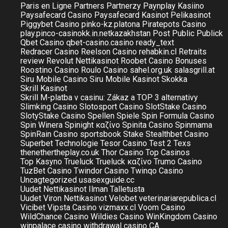
Paris en Ligne
Partners
Partnerzy
Paynplay Kasiino
Paysafecard Casino
Paysafecard Kasinot
Pelikasinot
Piggybet Casino
pinko-kz.platona
Piratepots Casino
play.pinco-casinokk.in.netkazakhstan
Post
Public
Publick
Qbet Casino
qbet-casino.casino
ready_text
Redracer Casino
Reelson Casino
rehabkin.cl
Retraits
review
Revolut Nettikasinot
Roobet Casino Bonuses
Roostino Casino
Roulo Casino
sahel.org.uk
salasgrill.at
Siru Mobile Casino
Siru Mobile Kasinot
Skokka
Skrill Kasinot
Skrill M-platba v casinu: Zákaz a TOP 3 alternativy
Slimking Casino
Slotosport Casino
SlotStake Casino
SlotyStake Casino
Spellen
Spiele
Spin Formula Casino
Spin Winera
Spinight καζίνο
Spinita Casino
Spinmama
SpinRain Casino
sportsbook
Stake
Stealthbet Casino
Superbet
Technologie
Tesor Casino
Test 2
Texs
thenethertheplay.co.uk
Thor Casino
Top Casinos
Top Kasyno
Trueluck
Trueluck καζίνο
Trumo Casino
TuzBet Casino
Twindor Casino
Twinqo Casino
Uncagtegorized
usasexguide.cc
Uudet Nettikasinot Ilman Talletusta
Uudet Viron Nettikasinot
Velobet
veterinariarepublica.cl
Vicibet
Vipsta Casino
vizmaxx.cl
Voom Casino
WildChance Casino
Wildies Casino
WinKingdom Casino
winpalace casino
withdrawal casino CA