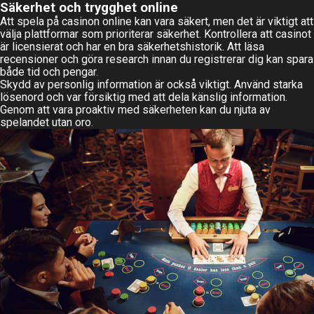
Säkerhet och trygghet online
Att spela på casinon online kan vara säkert, men det är viktigt att
välja plattformar som prioriterar säkerhet. Kontrollera att casinot
är licensierat och har en bra säkerhetshistorik. Att läsa
recensioner och göra research innan du registrerar dig kan spara
både tid och pengar.
Skydd av personlig information är också viktigt. Använd starka
lösenord och var försiktig med att dela känslig information.
Genom att vara proaktiv med säkerheten kan du njuta av
spelandet utan oro.