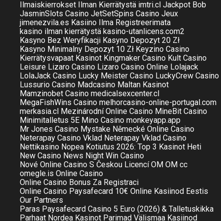
Ilmaiskierrokset Ilman Kierrätystä
imtri.cl
Jackpot Bob
JasminSlots Casino
JetSetSpins Casino
Jeux
jimenezvila.es
Kasiino Ilma Registreerimata
kasino ilman kierrätystä
kasino-utanlicens.com2
Kasyno Bez Weryfikacji
Kasyno Depozyt 20 Zł
Kasyno Minimalny Depozyt 10 Zł
Keyzino Casino
Kierrätysvapaat Kasinot
Kingmaker Casino
Kult Casino
Leisure
Lizaro Casino
Lizaro Casino Online
Lolajack
LolaJack Casino
Lucky Meister Casino
LuckyCrew Casino
Lussurio Casino
Madcasino
Maltan Kasinot
Mamzinobet Casino
medicalsexcenter.cl
MegaFishWins Casino
melhorcasino-online-portugal.com
merkasia.cl
Mezinárodní Online Casino
MineBit Casino
Minimitalletus 5E
Mino Casino
monkeyapp.app
Mr Jones Casino
Mystake
Německé Online Casino
Neterapay Casino Vklad
Neterapay Vklad Casino
Nettikasino Nopea Kotiutus 2026: Top 3 Kasinot Heti
New Casino
News
Night Win Casino
Nové Online Casino S Českou Licencí
OM
OM cc
omegle.is
Online Casino
Online Casino Bonus Za Registraci
Online Casino Paysafecard 10€
Online Kasiinod Eestis
Our Partners
Paras Paysafecard Casino 5 Euro (2026) & Talletuskikka
Parhaat Nordea Kasinot
Parimad Välismaa Kasiinod