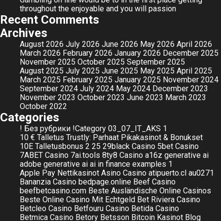
throughout the enjoyable and you will passion
Recent Comments
Archives
August 2026
July 2026
June 2026
May 2026
April 2026
March 2026
February 2026
January 2026
December 2025
November 2025
October 2025
September 2025
August 2025
July 2025
June 2025
May 2025
April 2025
March 2025
February 2025
January 2025
November 2024
September 2024
July 2024
May 2024
December 2023
November 2023
October 2023
June 2023
March 2023
October 2022
Categories
! Без рубрики
!Category
03_07_IT_AKS
1
10 € Talletus Trustly: Parhaat Pikakasinot & Bonukset
10E Talletusbonus
2
25
29black Casino
5bet Casino
7ABET Casino
7ai.tools
8ty8 Casino
a16z generative ai
adobe generative ai
ai in finance examples 1
Apple Pay Nettikasinot
Asino Casino
atipuerto.cl
au0271
Bananzia Casino
bedpage.online
Beef Casino
beefbetcasino.com
Beste Ausländische Online Casinos
Beste Online Casino Mit Echtgeld
Bet Riviera Casino
Betcleo Casino
Betfouru Casino
Betida Casino
Betmica Casino
Betory
Betsson
Bitcoin Kasinot
Blog