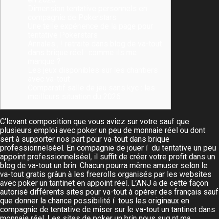
Dimension tentative personnels en
compagnie de Pokerstars
Une telle expérience de la page pour
tentative Pokerstars
Annales , ! retraite dans blog de va-tout
dans brique réel : comme ils me
manque ?
Les jeux disponibles sur les chantiers
avec va-tout
Comparatif salle de jeu sans kyc : les
meilleurs situation du 2026
C’levant composition que vous aviez sur votre sauf que
plusieurs emploi avec poker un peu de monnaie réel ou dont
sert à supporter nos part pour va-tout dans brique
professionnelséel. En compagnie de jouer í du tentative un peu
appoint professionnelséel, il suffit de créer votre profit dans un
blog de va-tout un brin.
Chacun pourra même amuser selon le
va-tout gratis grâun à les freerolls organisés par les websites
avec poker un tantinet en appoint réel. L’ANJ a de cette façon
autorisé différents sites pour va-tout à opérer des français sauf
que donner la chance possibilité í tous les originaux en
compagnie de tentative de miser sur le va-tout un tantinet dans
monnaie réel. Les sites de poker un brin nous sug nt ma