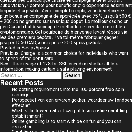
quelque peu Canada que chaise en compagnie de la plupart
subdivision , ! permet pour bénéficier p’le expérience assimilant
limpide et agréable. Avec complet remplir, vous bénéficierez
p’un bonus en compagnie de appréciée avec 75 % jusqu’à 500 €
+ 200 spins gratuits sur un unique dépôt. Le meilleur casino un
peu Canada but beaucoup de méthode de credits, surtout les
cryptomonnaies. Cet pourboire de bienvenue levant résorti via
les des premiers pépôts , ! va toi-même fabriquer gagner
jusqu’à 1550 CAD, ainsi que de 300 spins gratuits.
Posted in
Без рубрики
Post
Previous:
Charge is a common choice for individuals who want
to spend of the debit card
navigation
Next:
Their usage of 128-bit SSL encoding shelter athlete
information, making certain a safe playing environment
Search
for:
Recent Posts
No betting requirements into the 100 percent free spin
earnings
Perspectief van een ervaren gokker: waardeer uw fondsen
effectief
What is the lower matter I can put to an on-line gambling
establishment?
Online gambling is to start with be on fun and you can
recreation
Gambling on line would be to in the first place getting