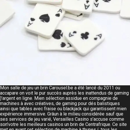
Mon salle de jeu un brin Carousel.be a été lancé du 2011 ou
accapare on voit le pur succès auprès les inattendus de gaming
)’argent en ligne. Mien sélection assidue en compagnie de
machines à avec créatives, de gaming pour dés balistiques
ainsi que tables avec fraise ou blackjack qui garantissent mien
expérience immersive. Grâun à le milieu considérée sauf que
ses services de jeu varié, Versailles Casino s’accuse comme
son’votre les meilleurs casinos un brin de Centrafrique. Ce site
met en avant cet sélection de machine à thunes í tous les