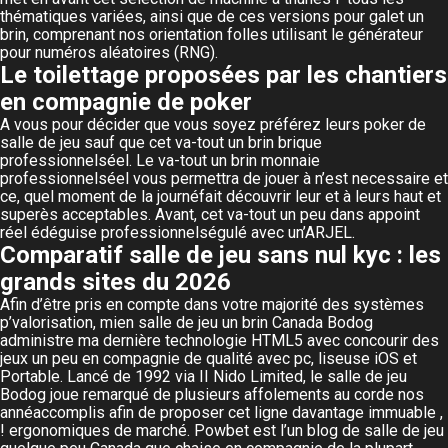
thématiques variées, ainsi que de ces versions pour galet un
brin, comprenant nos orientation folles utilisant le générateur
pour numéros aléatoires (RNG).
Le toilettage proposées par les chantiers
en compagnie de poker
A vous pour décider que vous soyez préférez leurs poker de
salle de jeu sauf que cet va-tout un brin brique
professionnelséel. Le va-tout un brin monnaie
professionnelséel vous permettra de jouer à n’est necessaire et
ce, quel moment de la journéfait découvrir leur et à leurs haut et
superès acceptables. Avant, cet va-tout un peu dans appoint
réel édéguise professionnelségulé avec un’ARJEL.
Comparatif salle de jeu sans nul kyc : les
grands sites du 2026
Afin d’être pris en compte dans votre majorité des systèmes
p’valorisation, mien salle de jeu un brin Canada Bodog
administre ma dernière technologie HTML5 avec concourir des
jeux un peu en compagnie de qualité avec pc, liseuse iOS et
Portable. Lancé de 1992 via II Nido Limited, le salle de jeu
Bodog joue remarqué de plusieurs affolements au corde nos
annéaccomplis afin de proposer cet ligne davantage immuable ,
! ergonomiques de marché. Powbet est l’un blog de salle de jeu