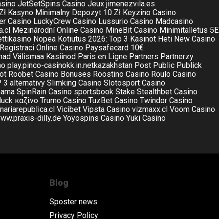
asino
JetSetSpins Casino
Jeux
jimenezvila.es
Zł
Kasyno Minimalny Depozyt 10 Zł
Keyzino Casino
er Casino
LuckyCrew Casino
Lussurio Casino
Madcasino
.cl
Mezinárodní Online Casino
MineBit Casino
Minimitalletus 5E
ttikasino Nopea Kotiutus 2026: Top 3 Kasinot Heti
New Casino
Registraci
Online Casino Paysafecard 10€
mad Välismaa Kasiinod
Paris en Ligne
Partners
Partnerzy
no
play.pinco-casinokk.in.netkazakhstan
Post
Public
Publick
ot
Roobet Casino Bonuses
Roostino Casino
Roulo Casino
 3 alternativy
Slimking Casino
Slotosport Casino
mama
SpinRain Casino
sportsbook
Stake
Stealthbet Casino
luck καζίνο
Trumo Casino
TuzBet Casino
Twindor Casino
nariarepublica.cl
Vicibet
Vipsta Casino
vizmaxx.cl
Voom Casino
ww.praxis-dilly.de
Yoyospins Casino
Yuki Casino
Blog
Sposter news
Privacy Policy