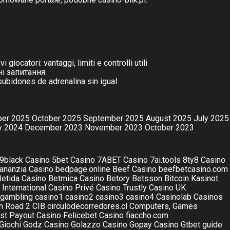
giocatori: vantaggi, limiti e controlli utili
ні запитання
subidones de adrenalina sin igual
er 2025
October 2025
September 2025
August 2025
July 2025
y 2024
December 2023
November 2023
October 2023
9black Casino
5bet Casino
7ABET Casino
7ai.tools
8ty8 Casino
ananzia Casino
bedpage.online
Beef Casino
beefbetcasino.com
Betida Casino
Betmica Casino
Betory
Betsson
Bitcoin Kasinot
International
Casino Privé
Casino Trustly
Casino UK
/gambling
casino1
casino2
casino3
casino4
Casinolab
Casinos
n Road 2
CIB
circulodecorredores.cl
Computers, Games
st Payout Casino
Felicebet Casino
fiaccho.com
Giochi
Godz Casino
Golazzo Casino
Gopay Casino
Gtbet
guide