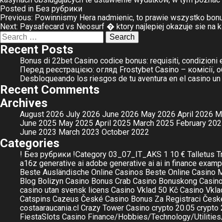
Posted in
Без рубрики
Post
Previous:
Powinnismy Hera nadmienic, to prawie wszystko bonu
Next:
Paysafecard vs Neosurf � ktory najlepiej okazuje sie na 
navigation
Search
for:
Recent Posts
Bonus di 22bet Casino codice bonus: requisiti, condizioni 
Перед реєстрацією: огляд Frostybet Casino – комісії
Desbloqueando los riesgos de tu aventura en el casino un
Recent Comments
Archives
August 2026
July 2026
June 2026
May 2026
April 2026
M
June 2025
May 2025
April 2025
March 2025
February 20
June 2023
March 2023
October 2022
Categories
! Без рубрики
!Category
03_07_IT_AKS
1
10 € Talletus T
a16z generative ai
adobe generative ai
ai in finance examp
Beste Ausländische Online Casinos
Beste Online Casino M
Blog
Bolizyn Casino
Bonus Crab Casino
Bonuskong Casin
casino utan svensk licens
Casino Vklad 50 Kč
Casino Vkla
Catspins
Cazeus
České Casino Bonus Za Registraci
Česk
costaaraucania.cl
Crazy Tower Сasino
crypto 20.05
crypto
FiestaSlots Casino
Finance/Hobbies/Technology/Utilitie