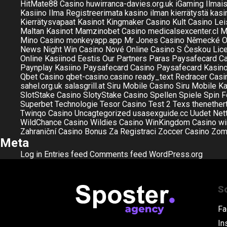
HitMate88 Casino
huwirranca-davies.org.uk
iGaming
Ilmais
Kasiino Ilma Registreerimata
kasino ilman kierrätystä
kasi
Kierrätysvapaat Kasinot
Kingmaker Casino
Kult Casino
Lei
Maltan Kasinot
Mamzinobet Casino
medicalsexcenter.cl
M
Mino Casino
monkeyapp.app
Mr Jones Casino
Německé On
News
Night Win Casino
Nové Online Casino S Českou Lice
Online Kasiinod Eestis
Our Partners
Paras Paysafecard Cas
Paynplay Kasiino
Paysafecard Casino
Paysafecard Kasino
Qbet Casino
qbet-casino.casino
ready_text
Redracer Casi
sahel.org.uk
salasgrill.at
Siru Mobile Casino
Siru Mobile Ka
SlotStake Casino
SlotyStake Casino
Spellen
Spiele
Spin F
Superbet
Technologie
Tesor Casino
Test 2
Texs
thenether
Twinqo Casino
Uncagtegorized
usasexguide.cc
Uudet Nett
WildChance Casino
Wildies Casino
WinKingdom Casino
wi
Zahraniční Casino Bonus Za Registraci
Zoccer Casino
Zomb
Meta
Log in
Entries feed
Comments feed
WordPress.org
So
Fa
In