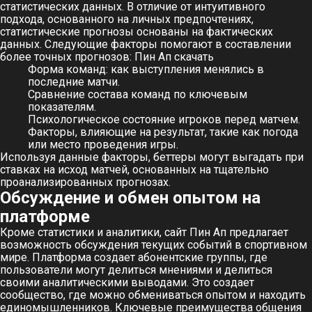
статистических данных. В отличие от интуитивного
подхода, основанного на личных предпочтениях,
статистические прогнозы основаны на фактических
данных. Следующие факторы помогают в составлении
более точных прогнозов:
Пин Ап скачать
Форма команд: как выступления менялись в
последние матчи.
Сравнение состава команд по ключевым
показателям.
Психологическое состояние игроков перед матчем.
Факторы, влияющие на результат, такие как погода
или место проведения игры.
Используя данные факторы, беттеры могут выгадать при
ставках на исход матчей, основанных на тщательно
проанализированных прогнозах.
Обсуждение и обмен опытом на
платформе
Кроме статистики и аналитики, сайт Пин Ап предлагает
возможность обсуждения текущих событий в спортивном
мире. Платформа создает абонентские группы, где
пользователи могут делиться мнениями и делиться
своими аналитическими выводами. Это создает
сообщество, где можно обмениваться опытом и находить
единомышленников. Ключевые преимущества общения