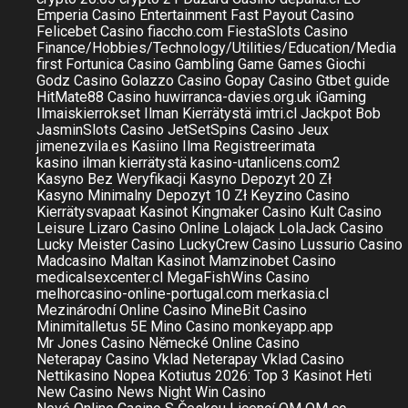
Emperia Casino
Entertainment
Fast Payout Casino
Felicebet Casino
fiaccho.com
FiestaSlots Casino
Finance/Hobbies/Technology/Utilities/Education/Media
first
Fortunica Casino
Gambling
Game
Games
Giochi
Godz Casino
Golazzo Casino
Gopay Casino
Gtbet
guide
HitMate88 Casino
huwirranca-davies.org.uk
iGaming
Ilmaiskierrokset Ilman Kierrätystä
imtri.cl
Jackpot Bob
JasminSlots Casino
JetSetSpins Casino
Jeux
jimenezvila.es
Kasiino Ilma Registreerimata
kasino ilman kierrätystä
kasino-utanlicens.com2
Kasyno Bez Weryfikacji
Kasyno Depozyt 20 Zł
Kasyno Minimalny Depozyt 10 Zł
Keyzino Casino
Kierrätysvapaat Kasinot
Kingmaker Casino
Kult Casino
Leisure
Lizaro Casino Online
Lolajack
LolaJack Casino
Lucky Meister Casino
LuckyCrew Casino
Lussurio Casino
Madcasino
Maltan Kasinot
Mamzinobet Casino
medicalsexcenter.cl
MegaFishWins Casino
melhorcasino-online-portugal.com
merkasia.cl
Mezinárodní Online Casino
MineBit Casino
Minimitalletus 5E
Mino Casino
monkeyapp.app
Mr Jones Casino
Německé Online Casino
Neterapay Casino Vklad
Neterapay Vklad Casino
Nettikasino Nopea Kotiutus 2026: Top 3 Kasinot Heti
New Casino
News
Night Win Casino