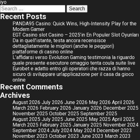
iyo
Search
for:
Recent Posts
PANDA95 Casino: Quick Wins, High‑Intensity Play for the
Modern Gamer
EGT Casino slot Casino – 2025’in En Populer Slot Oyunları
Da in quell’istante, testa ancora recensisce
dettagliatamente le migliori (anche le peggiori)
piattaforme di casino online
L’affidarsi verso Evolution Gaming testimonia la riguardo
quale presente esecutore omaggio tenta coula suite live
Eurobet e adatto entro gli operatori che razza di hanno
sicuro di sviluppare un’applicazione per il casa da gioco
online
Recent Comments
Archives
August 2026
July 2026
June 2026
May 2026
April 2026
March 2026
February 2026
January 2026
December 2025
November 2025
October 2025
September 2025
August 2025
July 2025
June 2025
May 2025
April 2025
March 2025
February 2025
January 2025
November 2024
September 2024
July 2024
May 2024
December 2023
November 2023
October 2023
June 2023
March 2023