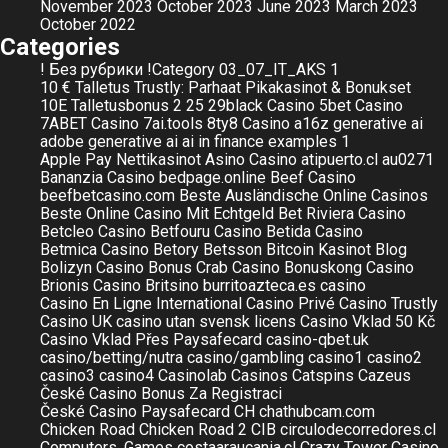
November 2023
October 2023
June 2023
March 2023
October 2022
Categories
! Без рубрики
!Category
03_07_IT_AKS
1
10 € Talletus Trustly: Parhaat Pikakasinot & Bonukset
10E Talletusbonus
2
25
29black Casino
5bet Casino
7ABET Casino
7ai.tools
8ty8 Casino
a16z generative ai
adobe generative ai
ai in finance examples 1
Apple Pay Nettikasinot
Asino Casino
atipuerto.cl
au0271
Bananzia Casino
bedpage.online
Beef Casino
beefbetcasino.com
Beste Ausländische Online Casinos
Beste Online Casino Mit Echtgeld
Bet Riviera Casino
Betcleo Casino
Betfouru Casino
Betida Casino
Betmica Casino
Betory
Betsson
Bitcoin Kasinot
Blog
Bolizyn Casino
Bonus Crab Casino
Bonuskong Casino
Brionis Casino
Britsino
burritoazteca.es
casino
Casino En Ligne International
Casino Privé
Casino Trustly
Casino UK
casino utan svensk licens
Casino Vklad 50 Kč
Casino Vklad Přes Paysafecard
casino-qbet.uk
casino/betting/nutra
casino/gambling
casino1
casino2
casino3
casino4
Casinolab
Casinos
Catspins
Cazeus
České Casino Bonus Za Registraci
České Casino Paysafecard
CH
chathubcam.com
Chicken Road
Chicken Road 2
CIB
circulodecorredores.cl
Computers, Games
costaaraucania.cl
Crazy Tower Сasino