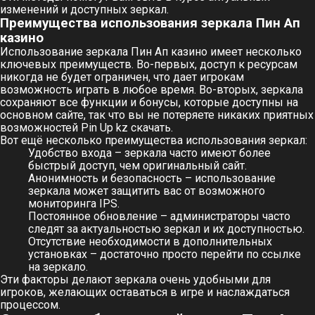
изменений и доступных зеркал.
Преимущества использования зеркала Пин Ап
казино
Использование зеркала Пин Ап казино имеет несколько
ключевых преимуществ. Во-первых, доступ к ресурсам
никогда не будет ограничен, что дает игрокам
возможность играть в любое время. Во-вторых, зеркала
сохраняют все функции и бонусы, которые доступны на
основном сайте, так что вы не потеряете никаких приятных
возможностей
Pin Up kz скачать
.
Вот ещё несколько преимущества использования зеркал:
Удобство входа – зеркала часто имеют более
быстрый доступ, чем оригинальный сайт.
Анонимность и безопасность – использование
зеркала может защитить вас от возможного
мониторинга IPS.
Постоянное обновление – администраторы часто
следят за актуальностью зеркал и их доступностью.
Отсутствие необходимости в дополнительных
установках – достаточно просто перейти по ссылке
на зеркало.
Эти факторы делают зеркала очень удобными для
игроков, желающих оставаться в игре и наслаждаться
процессом.