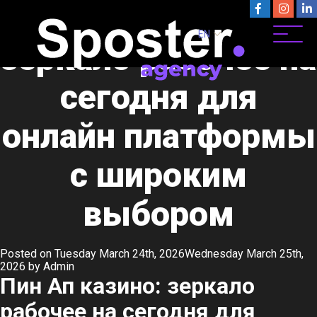
Пин Ап казино:
EN
зеркало рабочее на
сегодня для
онлайн платформы
с широким
выбором
Posted on
Tuesday March 24th, 2026
Wednesday March 25th,
2026
by
Admin
Пин Ап казино: зеркало
рабочее на сегодня для