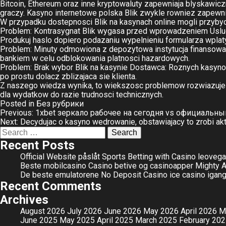
Bitcoin, Ethereum oraz inne kryptowaluty zapewniaja blyskawic
graczy. Kasyno internetowe polska Blik zwykle rowniez zapewn
W przypadku dostepnosci Blik na kasynach online mogli przybyc
Problem: Kontrasygnat Blik wygasa przed wprowadzeniem Usluga
Produkuj haslo dopiero podazaniu wypelnieniu formularza wplaty
Problem: Minuty odmowiona z depozytowa instytucja finansowa R
bankiem w celu odblokowania platnosci hazardowych.
Problem: Brak wybor Blik na kasynie Dostawca: Roznych kasyno
po prostu dolacz zblizajaca sie klienta.
Z naszego wiedza wynika, to wiekszosc problemow rozwiazuje re
dla wydatkow do razie trudnosci technicznych.
Posted in
Без рубрики
Post
Previous:
1xbet зеркало рабочее на сегодня vs официальны
Next:
Decydujac o kasyno wedrowanie, obstawiajacy to zrobi ak
navigation
Search
for:
Recent Posts
Official Website påslåt Sports Betting with Casino leove
Beste mobilcasino Casino betive og casinoapper
Mighty A
De beste emulatorene No Deposit Casino ice casino igang e
Recent Comments
Archives
August 2026
July 2026
June 2026
May 2026
April 2026
M
June 2025
May 2025
April 2025
March 2025
February 20