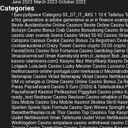
June 2023
March 2023
October 2022
Categories
! Без рубрики
!Category
03_07_IT_AKS
1
10 € Talletus T
a16z generative ai
adobe generative ai
ai in finance examp
Beste Ausländische Online Casinos
Beste Online Casino M
Bolizyn Casino
Bonus Crab Casino
Bonuskong Casino
Brio
casino utan svensk licens
Casino Vklad 50 Kč
Casino Vkla
Catspins
Cazeus
České Casino Bonus Za Registraci
Česk
costaaraucania.cl
Crazy Tower Сasino
crypto 20.05
crypto
FiestaSlots Casino
first
Fortunica Casino
Gambling
Game
Ilmaiskierrokset Ilman Kierrätystä
imtri.cl
Jackpot Bob
Jas
kasino-utanlicens.com2
Kasyno Bez Weryfikacji
Kasyno De
Lolajack
LolaJack Casino
Lucky Meister Casino
Lussurio 
melhorcasino-online-portugal.com
merkasia.cl
Mezinárodní
Neterapay Casino Vklad
Neterapay Vklad Casino
Nettikasi
OM cc
omegle.is
Online Casino
Online Casino Bonus Za Re
Paras Paysafecard Casino 5 Euro (2026) & Talletuskikka
P
Paysafecard Kasinot
Pelikasinot
Piggybet Casino
pinko-k
ready_text
Redracer Casino
Reelson Casino
rehabkin.cl
Re
Siru Mobile Casino
Siru Mobile Kasinot
Skokka
Skrill Kasi
Spellen
Spiele
Spin Formula Casino
Spin Winera
Spinight 
thenethertheplay.co.uk
Thor Casino
Top Casinos
Top Kasy
Uudet Nettikasinot Ilman Talletusta
Uudet Viron Nettikasin
WinKingdom Casino
winpalace casino
withdrawal casino 
Zoccer Casino
Zombillion Casino
Zuluspins Casino
Без р