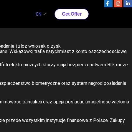
orzystywania Blik w
Get Offer
EN
adanie i zloz wniosek o zysk.
ane.
Wskazowki trafia natychmiast z konto oszczednosciowe.
rtfeli elektronicznych ktorzy maja bezpieczenstwem Blik moze
 bezpieczenstwo biometryczne oraz system nagrod posiadania
nonimowosc transakcji oraz opcja posiadac umiejetnosc wieloma
ie przede wszystkim instytucje finansowe z Polsce. Zakupy