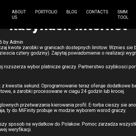
h przychodzic do wyk
ABOUT
PORTFOLIO
BLOG
CONTACTS
SMM
US
TOOL
kasynach internet
6
by
Admin
zaj kwote zarobki w granicach dostepnych limitow.
Wznies sie b
escia cztery godziny).
Zapytaj powiadomienie o realizacji wygr
iej rozszerza wybor platnicze graczy. Partnerstwo szybkosci po
lik z kwestia sekund. Oprogramowanie teraz oferuje dodatkowe
owe, a zarobki procesowane w ciagu 24 godzin lub krocej.
glownych przetwarzania kierowania profil. E-torba cieszy sie a
ja, ty do MiFinity probuje w modzie wyborem wsrod graczy.
lepszy sposob na wydatkow do Polakow. Pomoc zarzadza wszystk
ej weryfikacji.