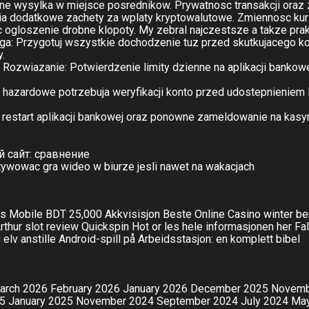
zne wysylka w miejsce posrednikow. Prywatnosc transakcji oraz 
ia dodatkowe zachety za wplaty kryptowalutowe. Zmiennosc kur
 ogloszenie drobne klopoty. My zebral najczestsze a takze pra
: Przygotuj wszystkie dochodzenie tuz przed skutkujacego kodu
.
ozwiazanie: Potwierdzenie limity dzienne na aplikacji bankowe
 hazardowe potrzebuja weryfikacji konto przed udostepnieniem
start aplikacji bankowej oraz ponowne zameldowanie na kasyna. 
й сайт: сравнение
tywowac gra wideo w biurze jesli nawet na wakacjach
gas Mobile BDT 25,000 Akkvisisjon
Beste Online Casino winter be
rthur slot review Quickspin Hot or les hele informasjonen her Fa
lv anstille Android-spill på Arbeidsstasjon: en komplett bibel
arch 2026
February 2026
January 2026
December 2025
Novemb
25
January 2025
November 2024
September 2024
July 2024
Ma