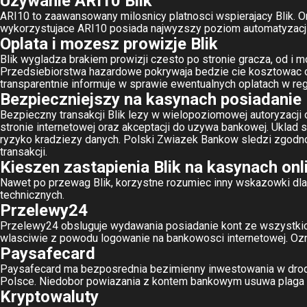
Uzywanie ARI10 Blik
ARI10 to zaawansowany milosnicy platnosci wspierajacy Blik. Or
wykorzystujace ARI10 posiada najwyzszy poziom automatyzacj
Oplata i mozesz prowizje Blik
Blik wygladza brakiem prowizji czesto po stronie gracza, od i mo
Przedsiebiorstwa hazardowe pokrywaja bedzie cie kosztowac ob
transparentnie informuje w sprawie ewentualnych oplatach w reg
Bezpieczniejszy na kasynach posiadanie 
Bezpieczny transakcji Blik lezy w wielopoziomowej autoryzacj
stronie internetowej oraz akceptacji do uzywa bankowej. Uklad
ryzyko kradziezy danych. Polski Zwiazek Bankow sledzi zgodn
transakcji.
Kieszen zastapienia Blik na kasynach onl
Nawet po przewag Blik, korzystne rozumiec inny wskazowki dl
technicznych.
Przelewy24
Przelewy24 obsluguje wydawania posiadanie kont ze wszystkich p
wlasciwie z powodu logowanie na bankowosci internetowej. Oz
Paysafecard
Paysafecard ma bezposrednia bezimienny inwestowania w drod
Polsce. Niedobor powiazania z kontem bankowym usuwa plaga n
Kryptowaluty