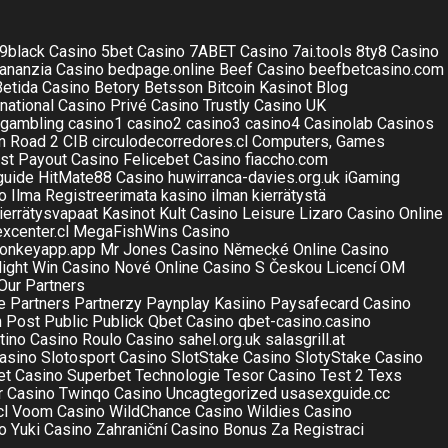
9black Casino
5bet Casino
7ABET Casino
7ai.tools
8ty8 Casino
ananzia Casino
bedpage.online
Beef Casino
beefbetcasino.com
Betida Casino
Betory
Betsson
Bitcoin Kasinot
Blog
national
Casino Privé
Casino Trustly
Casino UK
/gambling
casino1
casino2
casino3
casino4
Casinolab
Casinos
n Road 2
CIB
circulodecorredores.cl
Computers, Games
st Payout Casino
Felicebet Casino
fiaccho.com
guide
HitMate88 Casino
huwirranca-davies.org.uk
iGaming
o Ilma Registreerimata
kasino ilman kierrätystä
ierrätysvapaat Kasinot
Kult Casino
Leisure
Lizaro Casino Online
xcenter.cl
MegaFishWins Casino
onkeyapp.app
Mr Jones Casino
Německé Online Casino
ight Win Casino
Nové Online Casino S Českou Licencí
OM
Our Partners
e
Partners
Partnerzy
Paynplay Kasiino
Paysafecard Casino
n
Post
Public
Publick
Qbet Casino
qbet-casino.casino
tino Casino
Roulo Casino
sahel.org.uk
salasgrill.at
asino
Slotosport Casino
SlotStake Casino
SlotyStake Casino
et Casino
Superbet
Technologie
Tesor Casino
Test 2
Texs
r Casino
Twinqo Casino
Uncagtegorized
usasexguide.cc
cl
Voom Casino
WildChance Casino
Wildies Casino
o
Yuki Casino
Zahraniční Casino Bonus Za Registraci