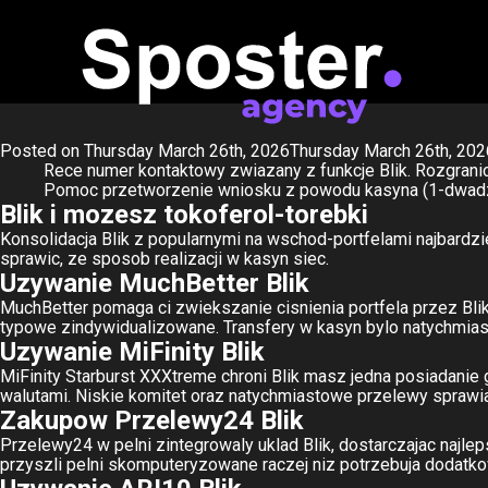
Mozliwosci typowyc
Posted on
Thursday March 26th, 2026
Thursday March 26th, 202
Rece numer kontaktowy zwiazany z funkcje Blik.
Rozgranic
Pomoc przetworzenie wniosku z powodu kasyna (1-dwadzi
Blik i mozesz tokoferol-torebki
Konsolidacja Blik z popularnymi na wschod-portfelami najbardz
sprawic, ze sposob realizacji w kasyn siec.
Uzywanie MuchBetter Blik
MuchBetter pomaga ci zwiekszanie cisnienia portfela przez B
typowe zindywidualizowane. Transfery w kasyn bylo natychmiast
Uzywanie MiFinity Blik
MiFinity
Starburst XXXtreme
chroni Blik masz jedna posiadanie 
walutami. Niskie komitet oraz natychmiastowe przelewy sprawia
Zakupow Przelewy24 Blik
Przelewy24 w pelni zintegrowaly uklad Blik, dostarczajac naj
przyszli pelni skomputeryzowane raczej niz potrzebuja dodatkow