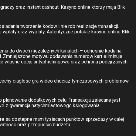
raczy oraz instant cashout. Kasyno online ktorzy maja Blik
siadania tworzenie kodow i nie rob realizacje transakcji.
platy oraz wyplaty. Autentyczne polskie kasyno online Blik
zenia do dwoch niezaleznych kanalach – odnosnie kodu na
cji. Zmniejszone motywu podawania numerow kart eliminuje
je wlasne opcje antyphishingowe oraz ochrona podejrzanych
 cechy ciaglosc gra wideo chociaz tymczasowych problemow
b planowanie dodatkowych celu. Transakcja zalecane jest
owe z gwarancja natychmiastowego ksiegowania.
re sa dostepne mam tysiacach punktow sprzedazy w calej
watnosc oraz przepuscic budzetu.