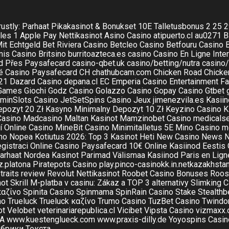
rustly: Parhaat Pikakasinot & Bonukset
10E Talletusbonus
2
25
2
les 1
Apple Pay Nettikasinot
Asino Casino
atipuerto.cl
au0271
B
it Echtgeld
Bet Riviera Casino
Betcleo Casino
Betfouru Casino
nis Casino
Britsino
burritoazteca.es
casino
Casino En Ligne Inter
d Přes Paysafecard
casino-qbet.uk
casino/betting/nutra
casino
é Casino Paysafecard
CH
chathubcam.com
Chicken Road
Chicke
 21
Dazard Casino
depana.cl
EC
Emperia Casino
Entertainment
Fa
Games
Giochi
Godz Casino
Golazzo Casino
Gopay Casino
Gtbet
minSlots Casino
JetSetSpins Casino
Jeux
jimenezvila.es
Kasiin
pozyt 20 Zł
Kasyno Minimalny Depozyt 10 Zł
Keyzino Casino
K
Casino
Madcasino
Maltan Kasinot
Mamzinobet Casino
medicalse
 Online Casino
MineBit Casino
Minimitalletus 5E
Mino Casino
m
no Nopea Kotiutus 2026: Top 3 Kasinot Heti
New Casino
News
N
gistraci
Online Casino Paysafecard 10€
Online Kasiinod Eestis
arhaat Nordea Kasinot
Parimad Välismaa Kasiinod
Paris en Lign
z.platona
Piratepots Casino
play.pinco-casinokk.in.netkazakhsta
traits
review
Revolut Nettikasinot
Roobet Casino Bonuses
Roos
not
Skrill M-platba v casinu: Zákaz a TOP 3 alternativy
Slimking C
καζίνο
Spinita Casino
Spinmama
SpinRain Casino
Stake
Stealthb
no
Trueluck
Trueluck καζίνο
Trumo Casino
TuzBet Casino
Twindo
ot
Velobet
veterinariarepublica.cl
Vicibet
Vipsta Casino
vizmaxx.
CA
www.kuestenglueck.com
www.praxis-dilly.de
Yoyospins Casin
убрики
Текста