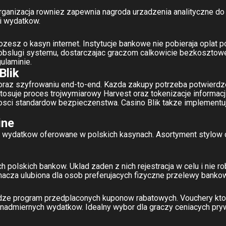
ganizacja rowniez zapewnia nagroda urzadzenia analityczne do g
i wydatkow.
zesz o kasyn internet. Instytucje bankowe nie pobieraja oplat po
slugi systemu, dostarczajac graczom calkowicie bezkosztowe w
ulaminie.
Blik
i oraz szyfrowaniu end-to-end. Kazda zakupy potrzeba potwierd
 stosuje proces trojwymiarowy Harvest oraz tokenizacje informa
osci standardow bezpieczenstwa. Casino Blik takze implementu
ine
a wydatkow oferowane w polskich kasynach. Asortyment stylow
olskich bankow. Uklad zaden z nich rejestracja w celu i nie ro
nacza ulubiona dla osob preferujacych fizyczne przelewy bank
ze program przedplaconych kuponow rabatowych. Vouchery kto
admiernych wydatkow. Idealny wybor dla graczy ceniacych pry