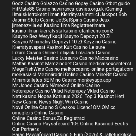
Godz Casino
Golazzo Casino
Gopay Casino
Gtbet
guide
HitMate88 Casino
huwirranca-davies.org.uk
iGaming
Ilmaiskierrokset Ilman Kierrätystä
imtri.cl
Jackpot Bob
JasminSlots Casino
JetSetSpins Casino
Jeux
jimenezvila.es
Kasiino Ilma Registreerimata
kasino ilman kierrätystä
kasino-utanlicens.com2
Kasyno Bez Weryfikacji
Kasyno Depozyt 20 Zł
Kasyno Minimalny Depozyt 10 Zł
Keyzino Casino
Kierrätysvapaat Kasinot
Kult Casino
Leisure
Lizaro Casino Online
Lolajack
LolaJack Casino
Lucky Meister Casino
Lussurio Casino
Madcasino
Maltan Kasinot
Mamzinobet Casino
medicalsexcenter.cl
MegaFishWins Casino
melhorcasino-online-portugal.com
merkasia.cl
Mezinárodní Online Casino
MineBit Casino
Minimitalletus 5E
Mino Casino
monkeyapp.app
Mr Jones Casino
Německé Online Casino
Neterapay Casino Vklad
Neterapay Vklad Casino
Nettikasino Nopea Kotiutus 2026: Top 3 Kasinot Heti
New Casino
News
Night Win Casino
Nové Online Casino S Českou Licencí
OM
OM cc
omegle.is
Online Casino
Online Casino Bonus Za Registraci
Online Casino Paysafecard 10€
Online Kasiinod Eestis
Our Partners
Paras Paysafecard Casino 5 Euro (2026) & Talletuskikka