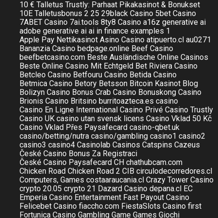
10 € Talletus Trustly: Parhaat Pikakasinot & Bonukset
10E Talletusbonus
2
25
29black Casino
5bet Casino
7ABET Casino
7ai.tools
8ty8 Casino
a16z generative ai
adobe generative ai
ai in finance examples 1
Apple Pay Nettikasinot
Asino Casino
atipuerto.cl
au0271
Bananzia Casino
bedpage.online
Beef Casino
beefbetcasino.com
Beste Ausländische Online Casinos
Beste Online Casino Mit Echtgeld
Bet Riviera Casino
Betcleo Casino
Betfouru Casino
Betida Casino
Betmica Casino
Betory
Betsson
Bitcoin Kasinot
Blog
Bolizyn Casino
Bonus Crab Casino
Bonuskong Casino
Brionis Casino
Britsino
burritoazteca.es
casino
Casino En Ligne International
Casino Privé
Casino Trustly
Casino UK
casino utan svensk licens
Casino Vklad 50 Kč
Casino Vklad Přes Paysafecard
casino-qbet.uk
casino/betting/nutra
casino/gambling
casino1
casino2
casino3
casino4
Casinolab
Casinos
Catspins
Cazeus
České Casino Bonus Za Registraci
České Casino Paysafecard
CH
chathubcam.com
Chicken Road
Chicken Road 2
CIB
circulodecorredores.cl
Computers, Games
costaaraucania.cl
Crazy Tower Сasino
crypto 20.05
crypto 21
Dazard Casino
depana.cl
EC
Emperia Casino
Entertainment
Fast Payout Casino
Felicebet Casino
fiaccho.com
FiestaSlots Casino
first
Fortunica Casino
Gambling
Game
Games
Giochi