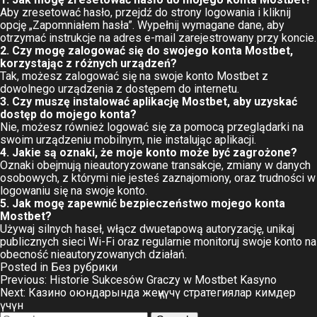
Aby zresetować hasło, przejdź do strony logowania i kliknij
opcję „Zapomniałem hasła”. Wypełnij wymagane dane, aby
otrzymać instrukcje na adres e-mail zarejestrowany przy koncie.
2. Czy mogę zalogować się do swojego konta Mostbet,
korzystając z różnych urządzeń?
Tak, możesz zalogować się na swoje konto Mostbet z
dowolnego urządzenia z dostępem do internetu.
3. Czy muszę instalować aplikację Mostbet, aby uzyskać
dostęp do mojego konta?
Nie, możesz również logować się za pomocą przeglądarki na
swoim urządzeniu mobilnym, nie instalując aplikacji.
4. Jakie są oznaki, że moje konto może być zagrożone?
Oznaki obejmują nieautoryzowane transakcje, zmiany w danych
osobowych, z którymi nie jesteś zaznajomiony, oraz trudności w
logowaniu się na swoje konto.
5. Jak mogę zapewnić bezpieczeństwo mojego konta
Mostbet?
Używaj silnych haseł, włącz dwuetapową autoryzację, unikaj
publicznych sieci Wi-Fi oraz regularnie monitoruj swoje konto na
obecność nieautoryzowanych działań.
Posted in
Без рубрики
Post
Previous:
Historie Sukcesów Graczy w Mostbet Kasyno
Next:
Казино оюндарында жеңүүчү стратегиялар кимдер
navigation
үчүн