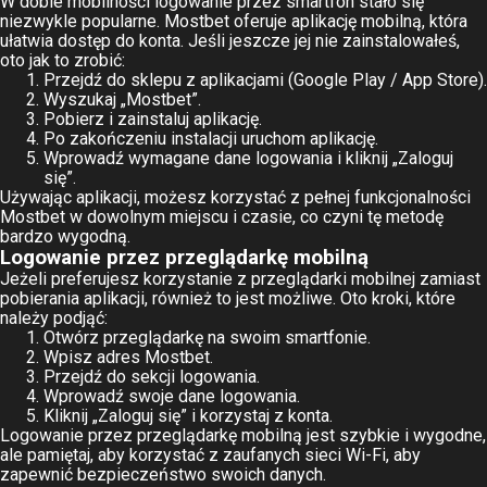
W dobie mobilności logowanie przez smartfon stało się
niezwykle popularne. Mostbet oferuje aplikację mobilną, która
ułatwia dostęp do konta. Jeśli jeszcze jej nie zainstalowałeś,
oto jak to zrobić:
Przejdź do sklepu z aplikacjami (Google Play / App Store).
Wyszukaj „Mostbet”.
Pobierz i zainstaluj aplikację.
Po zakończeniu instalacji uruchom aplikację.
Wprowadź wymagane dane logowania i kliknij „Zaloguj
się”.
Używając aplikacji, możesz korzystać z pełnej funkcjonalności
Mostbet w dowolnym miejscu i czasie, co czyni tę metodę
bardzo wygodną.
Logowanie przez przeglądarkę mobilną
Jeżeli preferujesz korzystanie z przeglądarki mobilnej zamiast
pobierania aplikacji, również to jest możliwe. Oto kroki, które
należy podjąć:
Otwórz przeglądarkę na swoim smartfonie.
Wpisz adres Mostbet.
Przejdź do sekcji logowania.
Wprowadź swoje dane logowania.
Kliknij „Zaloguj się” i korzystaj z konta.
Logowanie przez przeglądarkę mobilną jest szybkie i wygodne,
ale pamiętaj, aby korzystać z zaufanych sieci Wi-Fi, aby
zapewnić bezpieczeństwo swoich danych.