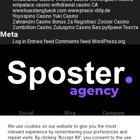
winpalace casino
withdrawal casino CA
www.kuestenglueck.com
www.praxis-dilly.de
Yoyospins Casino
Yuki Casino
Zahraniční Casino Bonus Za Registraci
Zoccer Casino
Zombillion Casino
Zuluspins Casino
Без рубрики
Текста
Meta
Log in
Entries feed
Comments feed
WordPress.org
Social
Blog
Company
Facebook
Sposter news
About us
We use cookies on our website to give you the most
relevant experience by remembering your preferences and
Instagram
Privacy Policy
Portfolio
repeat visits. By clicking “Accept All”, you consent to the use
LinkedIn