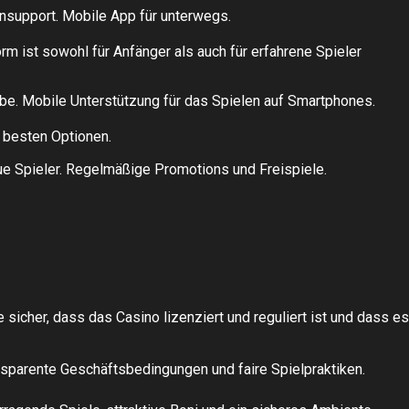
nsupport.
Mobile App für unterwegs.
rm ist sowohl für Anfänger als auch für erfahrene Spieler
be.
Mobile Unterstützung für das Spielen auf Smartphones.
 besten Optionen.
ue Spieler.
Regelmäßige Promotions und Freispiele.
ie sicher, dass das Casino lizenziert und reguliert ist und dass es
nsparente Geschäftsbedingungen und faire Spielpraktiken.