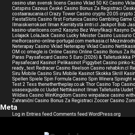
casino utan svensk licens
Casino Vklad 50 Kč
Casino Vkla
Catspins
Cazeus
České Casino Bonus Za Registraci
Česk
costaaraucania.cl
Crazy Tower Сasino
crypto 20.05
crypto
FiestaSlots Casino
first
Fortunica Casino
Gambling
Game
Ilmaiskierrokset Ilman Kierrätystä
imtri.cl
Jackpot Bob
Jas
kasino-utanlicens.com2
Kasyno Bez Weryfikacji
Kasyno De
Lolajack
LolaJack Casino
Lucky Meister Casino
Lussurio 
melhorcasino-online-portugal.com
merkasia.cl
Mezinárodní
Neterapay Casino Vklad
Neterapay Vklad Casino
Nettikasi
OM cc
omegle.is
Online Casino
Online Casino Bonus Za Re
Paras Paysafecard Casino 5 Euro (2026) & Talletuskikka
P
Paysafecard Kasinot
Pelikasinot
Piggybet Casino
pinko-k
ready_text
Redracer Casino
Reelson Casino
rehabkin.cl
Re
Siru Mobile Casino
Siru Mobile Kasinot
Skokka
Skrill Kasi
Spellen
Spiele
Spin Formula Casino
Spin Winera
Spinight 
Test 2
Texs
thenethertheplay.co.uk
Thor Casino
Top Casin
usasexguide.cc
Uudet Nettikasinot Ilman Talletusta
Uudet 
Wildies Casino
WinKingdom Casino
winpalace casino
with
Zahraniční Casino Bonus Za Registraci
Zoccer Casino
Zomb
Meta
Log in
Entries feed
Comments feed
WordPress.org
So