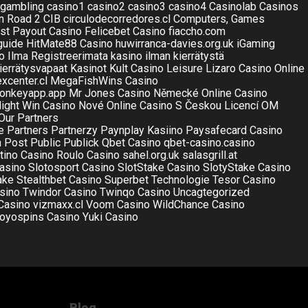
/gambling
casino1
casino2
casino3
casino4
Casinolab
Casinos
n Road 2
CIB
circulodecorredores.cl
Computers, Games
st Payout Casino
Felicebet Casino
fiaccho.com
guide
HitMate88 Casino
huwirranca-davies.org.uk
iGaming
o Ilma Registreerimata
kasino ilman kierrätystä
ierrätysvapaat Kasinot
Kult Casino
Leisure
Lizaro Casino Online
xcenter.cl
MegaFishWins Casino
onkeyapp.app
Mr Jones Casino
Německé Online Casino
ight Win Casino
Nové Online Casino S Českou Licencí
OM
Our Partners
e
Partners
Partnerzy
Paynplay Kasiino
Paysafecard Casino
n
Post
Public
Publick
Qbet Casino
qbet-casino.casino
tino Casino
Roulo Casino
sahel.org.uk
salasgrill.at
asino
Slotosport Casino
SlotStake Casino
SlotyStake Casino
ake
Stealthbet Casino
Superbet
Technologie
Tesor Casino
sino
Twindor Casino
Twinqo Casino
Uncagtegorized
Casino
vizmaxx.cl
Voom Casino
WildChance Casino
oyospins Casino
Yuki Casino
Blog