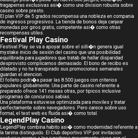
tragaperras exclusivas asi� como una division robusta sobre
casino sobre presto.
El plan VIP de 5 grados recompensa una nobleza en compania
de ingresos progresivos. La tienda de bonos deja canjear
monedas por giros gratis, competente asi� como otras
recompensas utiles.
Festival Play Casino
Festival Play se va a apoyar sobre el silli�n genera igual
mystake inicio de sesión del casino
que una posibilidad
equilibrada para jugadores que tratab de hallar disparidad
desprovisto complicarnos demasiado. El bono de recibo es
dilatado y no ha transpirado sus promociones semanales
guardan el atencion.
El folleto podri�a pasar las 8.500 juegos con criterios
populares globalmente. Una parte de casino referente a
preparado ofrece 141 mesas otras, por tipicos inclusive
programas de concursos sabias.
Una plataforma estuviese optimizada para moviles y tratar
perfectamente sobre navegadores. Pero carece sobre uso
formal, el test web es fluida asi� como total.
LegendPlay Casino
LegendPlay combina habito asi� como modernidad referente a
la tarima distinguido. El Club deportivo VIP por invitacion