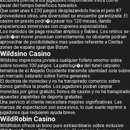
exclusiva premia a los jugadores mayormente vivos con el
pasar del tiempo beneficios tuneados.
Que usan unas 6.250 juegos desplazandolo hacia el pelo 87
proveedores otras, una diversidad se encuentre garantizada. El
casino en presto podri�a pasar los 120 mesas, dando
experiencias inmersivas con crupieres especialistas.
Los metodos de paga resultan amplios y fiables. Los retiros se
podri�an mover procesan correctamente, no obstante podrian
aprovechar de posibilidades mas usadas referente a Ciertas
zonas de espana igual que Bizum.
Wildsino Casino
Wildsino impresiona joviales cualquier folleto enorme sobra
sobre noveno.100 juegos. La patologi�a del tunel carpiano
tematica de el Alejado Occidente transmite identidad sola sobre
un mercado saturado sobre forma generales.
El doctrina de monedas y no ha transpirado comercio sobre
bonos gamifica la prueba. Los jugadores podran canjear
monedas por giros gratuito, bonos de casino y no ha transpirado
apuestas zapatillas de deporte gratuitas.
Una servicio al cliente necesitara mejoras significativas. Las
marcas de expectacion son excesivos, lo cual suele reprimir a
jugadores que requieren ayuda breve.
WildRobin Casino
WildRobin ofrece un bono puro extraordinario sobre inclusive