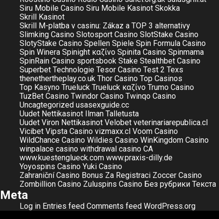
Siru Mobile Casino
Siru Mobile Kasinot
Skokka
Skrill Kasinot
Skrill M-platba v casinu: Zákaz a TOP 3 alternativy
Slimking Casino
Slotosport Casino
SlotStake Casino
SlotyStake Casino
Spellen
Spiele
Spin Formula Casino
Spin Winera
Spinight καζίνο
Spinita Casino
Spinmama
SpinRain Casino
sportsbook
Stake
Stealthbet Casino
Superbet
Technologie
Tesor Casino
Test 2
Texs
thenethertheplay.co.uk
Thor Casino
Top Casinos
Top Kasyno
Trueluck
Trueluck καζίνο
Trumo Casino
TuzBet Casino
Twindor Casino
Twinqo Casino
Uncagtegorized
usasexguide.cc
Uudet Nettikasinot Ilman Talletusta
Uudet Viron Nettikasinot
Velobet
veterinariarepublica.cl
Vicibet
Vipsta Casino
vizmaxx.cl
Voom Casino
WildChance Casino
Wildies Casino
WinKingdom Casino
winpalace casino
withdrawal casino CA
www.kuestenglueck.com
www.praxis-dilly.de
Yoyospins Casino
Yuki Casino
Zahraniční Casino Bonus Za Registraci
Zoccer Casino
Zombillion Casino
Zuluspins Casino
Без рубрики
Текста
Meta
Log in
Entries feed
Comments feed
WordPress.org