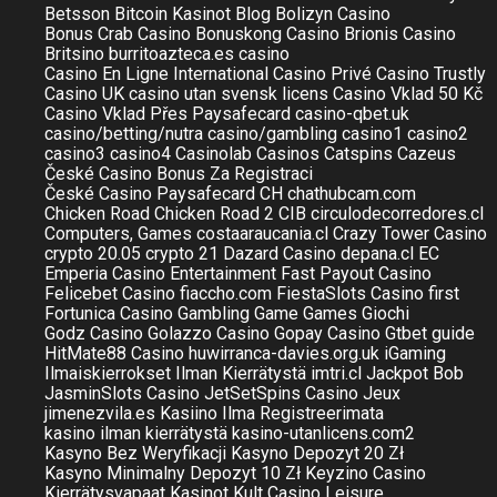
Betsson
Bitcoin Kasinot
Blog
Bolizyn Casino
Bonus Crab Casino
Bonuskong Casino
Brionis Casino
Britsino
burritoazteca.es
casino
Casino En Ligne International
Casino Privé
Casino Trustly
Casino UK
casino utan svensk licens
Casino Vklad 50 Kč
Casino Vklad Přes Paysafecard
casino-qbet.uk
casino/betting/nutra
casino/gambling
casino1
casino2
casino3
casino4
Casinolab
Casinos
Catspins
Cazeus
České Casino Bonus Za Registraci
České Casino Paysafecard
CH
chathubcam.com
Chicken Road
Chicken Road 2
CIB
circulodecorredores.cl
Computers, Games
costaaraucania.cl
Crazy Tower Сasino
crypto 20.05
crypto 21
Dazard Casino
depana.cl
EC
Emperia Casino
Entertainment
Fast Payout Casino
Felicebet Casino
fiaccho.com
FiestaSlots Casino
first
Fortunica Casino
Gambling
Game
Games
Giochi
Godz Casino
Golazzo Casino
Gopay Casino
Gtbet
guide
HitMate88 Casino
huwirranca-davies.org.uk
iGaming
Ilmaiskierrokset Ilman Kierrätystä
imtri.cl
Jackpot Bob
JasminSlots Casino
JetSetSpins Casino
Jeux
jimenezvila.es
Kasiino Ilma Registreerimata
kasino ilman kierrätystä
kasino-utanlicens.com2
Kasyno Bez Weryfikacji
Kasyno Depozyt 20 Zł
Kasyno Minimalny Depozyt 10 Zł
Keyzino Casino
Kierrätysvapaat Kasinot
Kult Casino
Leisure