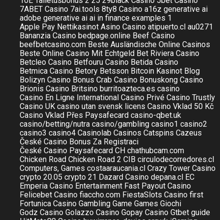
10E Talletusbonus
2
25
29black Casino
5bet Casino
7ABET Casino
7ai.tools
8ty8 Casino
a16z generative ai
adobe generative ai
ai in finance examples 1
Apple Pay Nettikasinot
Asino Casino
atipuerto.cl
au0271
Bananzia Casino
bedpage.online
Beef Casino
beefbetcasino.com
Beste Ausländische Online Casinos
Beste Online Casino Mit Echtgeld
Bet Riviera Casino
Betcleo Casino
Betfouru Casino
Betida Casino
Betmica Casino
Betory
Betsson
Bitcoin Kasinot
Blog
Bolizyn Casino
Bonus Crab Casino
Bonuskong Casino
Brionis Casino
Britsino
burritoazteca.es
casino
Casino En Ligne International
Casino Privé
Casino Trustly
Casino UK
casino utan svensk licens
Casino Vklad 50 Kč
Casino Vklad Přes Paysafecard
casino-qbet.uk
casino/betting/nutra
casino/gambling
casino1
casino2
casino3
casino4
Casinolab
Casinos
Catspins
Cazeus
České Casino Bonus Za Registraci
České Casino Paysafecard
CH
chathubcam.com
Chicken Road
Chicken Road 2
CIB
circulodecorredores.cl
Computers, Games
costaaraucania.cl
Crazy Tower Сasino
crypto 20.05
crypto 21
Dazard Casino
depana.cl
EC
Emperia Casino
Entertainment
Fast Payout Casino
Felicebet Casino
fiaccho.com
FiestaSlots Casino
first
Fortunica Casino
Gambling
Game
Games
Giochi
Godz Casino
Golazzo Casino
Gopay Casino
Gtbet
guide