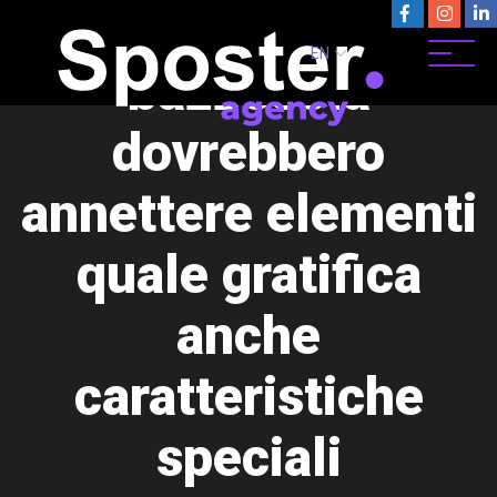
Le strategie di
EN
bazzecola
dovrebbero
annettere elementi
quale gratifica
anche
caratteristiche
speciali