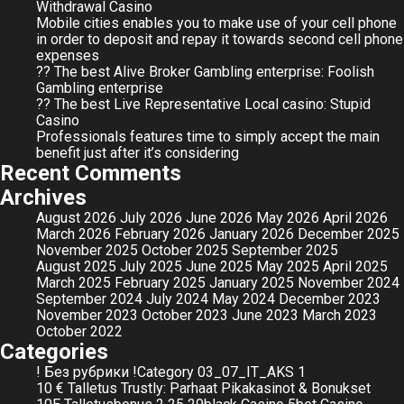
Withdrawal Casino
Mobile cities enables you to make use of your cell phone
in order to deposit and repay it towards second cell phone
expenses
?? The best Alive Broker Gambling enterprise: Foolish
Gambling enterprise
?? The best Live Representative Local casino: Stupid
Casino
Professionals features time to simply accept the main
benefit just after it’s considering
Recent Comments
Archives
August 2026
July 2026
June 2026
May 2026
April 2026
March 2026
February 2026
January 2026
December 2025
November 2025
October 2025
September 2025
August 2025
July 2025
June 2025
May 2025
April 2025
March 2025
February 2025
January 2025
November 2024
September 2024
July 2024
May 2024
December 2023
November 2023
October 2023
June 2023
March 2023
October 2022
Categories
! Без рубрики
!Category
03_07_IT_AKS
1
10 € Talletus Trustly: Parhaat Pikakasinot & Bonukset