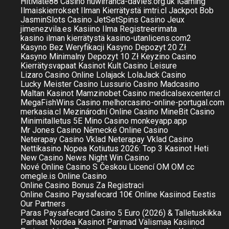
HitMate88 Casino
huwirranca-davies.org.uk
iGaming
Ilmaiskierrokset Ilman Kierrätystä
imtri.cl
Jackpot Bob
JasminSlots Casino
JetSetSpins Casino
Jeux
jimenezvila.es
Kasiino Ilma Registreerimata
kasino ilman kierrätystä
kasino-utanlicens.com2
Kasyno Bez Weryfikacji
Kasyno Depozyt 20 Zł
Kasyno Minimalny Depozyt 10 Zł
Keyzino Casino
Kierrätysvapaat Kasinot
Kult Casino
Leisure
Lizaro Casino Online
Lolajack
LolaJack Casino
Lucky Meister Casino
Lussurio Casino
Madcasino
Maltan Kasinot
Mamzinobet Casino
medicalsexcenter.cl
MegaFishWins Casino
melhorcasino-online-portugal.com
merkasia.cl
Mezinárodní Online Casino
MineBit Casino
Minimitalletus 5E
Mino Casino
monkeyapp.app
Mr Jones Casino
Německé Online Casino
Neterapay Casino Vklad
Neterapay Vklad Casino
Nettikasino Nopea Kotiutus 2026: Top 3 Kasinot Heti
New Casino
News
Night Win Casino
Nové Online Casino S Českou Licencí
OM
OM cc
omegle.is
Online Casino
Online Casino Bonus Za Registraci
Online Casino Paysafecard 10€
Online Kasiinod Eestis
Our Partners
Paras Paysafecard Casino 5 Euro (2026) & Talletuskikka
Parhaat Nordea Kasinot
Parimad Välismaa Kasiinod