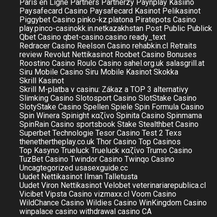
Paris en Ligne
Partners
Partnerzy
Paynplay Kasiino
Paysafecard Casino
Paysafecard Kasinot
Pelikasinot
Piggybet Casino
pinko-kz.platona
Piratepots Casino
play.pinco-casinokk.in.netkazakhstan
Post
Public
Publick
Qbet Casino
qbet-casino.casino
ready_text
Redracer Casino
Reelson Casino
rehabkin.cl
Retraits
review
Revolut Nettikasinot
Roobet Casino Bonuses
Roostino Casino
Roulo Casino
sahel.org.uk
salasgrill.at
Siru Mobile Casino
Siru Mobile Kasinot
Skokka
Skrill Kasinot
Skrill M-platba v casinu: Zákaz a TOP 3 alternativy
Slimking Casino
Slotosport Casino
SlotStake Casino
SlotyStake Casino
Spellen
Spiele
Spin Formula Casino
Spin Winera
Spinight καζίνο
Spinita Casino
Spinmama
SpinRain Casino
sportsbook
Stake
Stealthbet Casino
Superbet
Technologie
Tesor Casino
Test 2
Texs
thenethertheplay.co.uk
Thor Casino
Top Casinos
Top Kasyno
Trueluck
Trueluck καζίνο
Trumo Casino
TuzBet Casino
Twindor Casino
Twinqo Casino
Uncagtegorized
usasexguide.cc
Uudet Nettikasinot Ilman Talletusta
Uudet Viron Nettikasinot
Velobet
veterinariarepublica.cl
Vicibet
Vipsta Casino
vizmaxx.cl
Voom Casino
WildChance Casino
Wildies Casino
WinKingdom Casino
winpalace casino
withdrawal casino CA