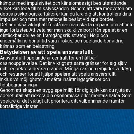
kämpar med impulsivitet och känslomässigt beslutsfattande,
vilket kan leda till misslyckanden. Genom att vara medveten om
dessa psykologiska faktorer kan du lära dig att kontrollera dina
impulser och fatta mer rationella beslut vid spelbordet.
Det är också viktigt att förstå när man ska ta en paus och att inte
jaga förluster. Att veta när man ska kliva bort från spelet är en
ointäckbar del av en framgångsrik strategi. Nöje och
underhållning bör alltid vara i fokus, och spelande bör aldrig
kännas som en belastning.
Betydelsen av att spela ansvarsfullt
Ansvarsfullt spelande är centralt för en hållbar
casinoupplevelse. Det är viktigt att sätta gränser för sig själv
och respektera dessa gränser. Många casinon erbjuder verktyg
och resurser för att hjälpa spelare att spela ansvarsfullt,
inklusive möjligheter att sätta insättningsgränser och
tidsbegränsningar.
Genom att skapa en trygg spelmiljö för dig själv kan du njuta av
spelet utan att riskera din ekonomiska eller mentala hälsa. Som
spelare är det viktigt att prioritera ditt välbefinnande framför
kortsiktiga vinster.