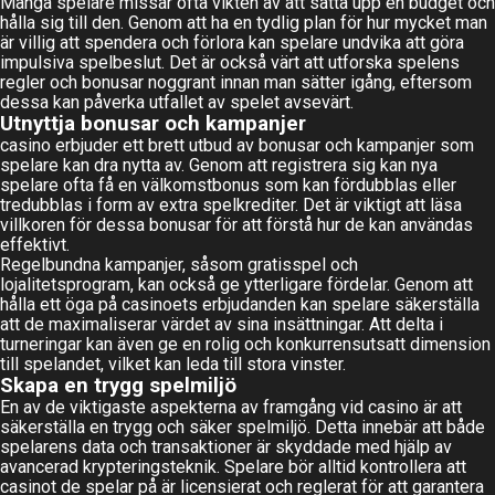
Många spelare missar ofta vikten av att sätta upp en budget och
hålla sig till den. Genom att ha en tydlig plan för hur mycket man
är villig att spendera och förlora kan spelare undvika att göra
impulsiva spelbeslut. Det är också värt att utforska spelens
regler och bonusar noggrant innan man sätter igång, eftersom
dessa kan påverka utfallet av spelet avsevärt.
Utnyttja bonusar och kampanjer
casino erbjuder ett brett utbud av bonusar och kampanjer som
spelare kan dra nytta av. Genom att registrera sig kan nya
spelare ofta få en välkomstbonus som kan fördubblas eller
tredubblas i form av extra spelkrediter. Det är viktigt att läsa
villkoren för dessa bonusar för att förstå hur de kan användas
effektivt.
Regelbundna kampanjer, såsom gratisspel och
lojalitetsprogram, kan också ge ytterligare fördelar. Genom att
hålla ett öga på casinoets erbjudanden kan spelare säkerställa
att de maximaliserar värdet av sina insättningar. Att delta i
turneringar kan även ge en rolig och konkurrensutsatt dimension
till spelandet, vilket kan leda till stora vinster.
Skapa en trygg spelmiljö
En av de viktigaste aspekterna av framgång vid casino är att
säkerställa en trygg och säker spelmiljö. Detta innebär att både
spelarens data och transaktioner är skyddade med hjälp av
avancerad krypteringsteknik. Spelare bör alltid kontrollera att
casinot de spelar på är licensierat och reglerat för att garantera