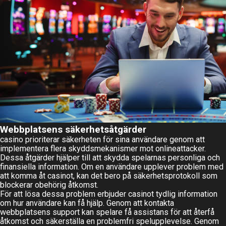
Webbplatsens säkerhetsåtgärder
casino prioriterar säkerheten för sina användare genom att
implementera flera skyddsmekanismer mot onlineattacker.
Dessa åtgärder hjälper till att skydda spelarnas personliga och
finansiella information. Om en användare upplever problem med
att komma åt casinot, kan det bero på säkerhetsprotokoll som
blockerar obehörig åtkomst.
För att lösa dessa problem erbjuder casinot tydlig information
om hur användare kan få hjälp. Genom att kontakta
webbplatsens support kan spelare få assistans för att återfå
åtkomst och säkerställa en problemfri spelupplevelse. Genom