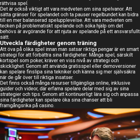
rättvisa spel.
Det är också viktigt att vara medveten om sina spelvanor. Att
sätta gränser för spelandet och ta pauser regelbundet kan bidra
till en mer balanserad spelupplevelse. Att vara medveten om
tecken på problematiskt spelande och söka hjälp om det
behövs är avgörande för att njuta av spelande på ett ansvarsfullt
sätt.
Utveckla färdigheter genom träning
Att öva på olika spel innan man satsar riktiga pengar är en smart
strategi för att förbättra sina färdigheter. Många spel, särskilt
kortspel som poker, kräver en viss nivå av strategi och
skicklighet. Genom att använda gratisspel eller demoversioner
kan spelare finslipa sina tekniker och känna sig mer självsäkra
när de går över till riktiga insatser.
Det finns också många resurser tillgängliga online, inklusive
guider och videor, där erfarna spelare delar med sig av sina
strategier och tips. Genom att kontinuerligt lära sig och anpassa
sina färdigheter kan spelare öka sina chanser att bli
framgångsrika på casino.