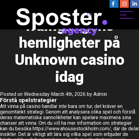
Lås upp
EN
framgångens
hemligheter på
Unknown casino
idag
Posted on
Wednesday March 4th, 2026
by
Admin
Förstå spelstrategier
Att vinna på casino handlar inte bara om tur; det kräver en
genomtänkt strategi. Genom att analysera olika spel och förstå
deras matematiska sannolikheter kan spelare maximera sina
chanser att vinna. Om du vill ha mer information om strategier
kan du besöka
https://www.ahousestockholm.com/
, där de delar
insikter. Det är viktigt att lära sig vilka spel som erbjuder de