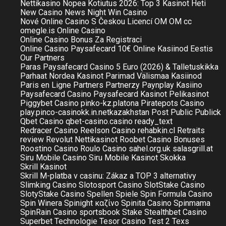
Nettikasino Nopea Kotiutus 2026: Top 3 Kasinot Heti
New Casino
News
Night Win Casino
Nové Online Casino S Českou Licencí
OM
OM cc
omegle.is
Online Casino
Online Casino Bonus Za Registraci
Online Casino Paysafecard 10€
Online Kasiinod Eestis
Our Partners
Paras Paysafecard Casino 5 Euro (2026) & Talletuskikka
Parhaat Nordea Kasinot
Parimad Välismaa Kasiinod
Paris en Ligne
Partners
Partnerzy
Paynplay Kasiino
Paysafecard Casino
Paysafecard Kasinot
Pelikasinot
Piggybet Casino
pinko-kz.platona
Piratepots Casino
play.pinco-casinokk.in.netkazakhstan
Post
Public
Publick
Qbet Casino
qbet-casino.casino
ready_text
Redracer Casino
Reelson Casino
rehabkin.cl
Retraits
review
Revolut Nettikasinot
Roobet Casino Bonuses
Roostino Casino
Roulo Casino
sahel.org.uk
salasgrill.at
Siru Mobile Casino
Siru Mobile Kasinot
Skokka
Skrill Kasinot
Skrill M-platba v casinu: Zákaz a TOP 3 alternativy
Slimking Casino
Slotosport Casino
SlotStake Casino
SlotyStake Casino
Spellen
Spiele
Spin Formula Casino
Spin Winera
Spinight καζίνο
Spinita Casino
Spinmama
SpinRain Casino
sportsbook
Stake
Stealthbet Casino
Superbet
Technologie
Tesor Casino
Test 2
Texs