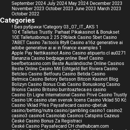
September 2024
July 2024
May 2024
December 2023
November 2023
October 2023
June 2023
March 2023
October 2022
Categories
! Без рубрики
!Category
03_07_IT_AKS
1
10 € Talletus Trustly: Parhaat Pikakasinot & Bonukset
10E Talletusbonus
2
25
29black Casino
5bet Casino
7ABET Casino
7ai.tools
8ty8 Casino
a16z generative ai
adobe generative ai
ai in finance examples 1
Apple Pay Nettikasinot
Asino Casino
atipuerto.cl
au0271
Bananzia Casino
bedpage.online
Beef Casino
beefbetcasino.com
Beste Ausländische Online Casinos
Beste Online Casino Mit Echtgeld
Bet Riviera Casino
Betcleo Casino
Betfouru Casino
Betida Casino
Betmica Casino
Betory
Betsson
Bitcoin Kasinot
Blog
Bolizyn Casino
Bonus Crab Casino
Bonuskong Casino
Brionis Casino
Britsino
burritoazteca.es
casino
Casino En Ligne International
Casino Privé
Casino Trustly
Casino UK
casino utan svensk licens
Casino Vklad 50 Kč
Casino Vklad Přes Paysafecard
casino-qbet.uk
casino/betting/nutra
casino/gambling
casino1
casino2
casino3
casino4
Casinolab
Casinos
Catspins
Cazeus
České Casino Bonus Za Registraci
České Casino Paysafecard
CH
chathubcam.com