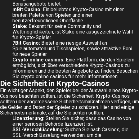
Bonusangebote bietet.
mBit Casino:
Ein beliebtes Krypto-Casino mit einer
breiten Palette von Spielen und einer
benutzerfreundlichen Oberfläche.
Stake:
Bekannt für seine Community und
Wettmöglichkeiten, ist Stake eine ausgezeichnete Wahl
für Krypto-Spieler.
7Bit Casino:
Bietet eine riesige Auswahl an
Spielautomaten und Tischspielen, sowie attraktive Boni
für neue Spieler.
Crypto online casinos:
Eine Plattform, die den Spielern
ermöglicht, sich über verschiedene Krypto-Casinos zu
informieren und die besten Angebote zu finden. Besuchen
Sie
crypto online casinos
für mehr Informationen.
Die Sicherheit in Krypto-Casinos
Ein wichtiger Aspekt, den Spieler bei der Auswahl eines Krypto-
Casinos beachten sollten, ist die Sicherheit. Krypto-Casinos
sollten über angemessene Sicherheitsmaßnahmen verfügen, um
die Gelder und Daten der Spieler zu schützen. Hier sind einige
Sicherheitsmerkmale, auf die Sie achten sollten:
Lizenzierung:
Stellen Sie sicher, dass das Casino von
einer seriösen Behörde lizenziert ist.
SSL-Verschlüsselung:
Suchen Sie nach Casinos, die
SSL-Verschlüsselung verwenden, um die