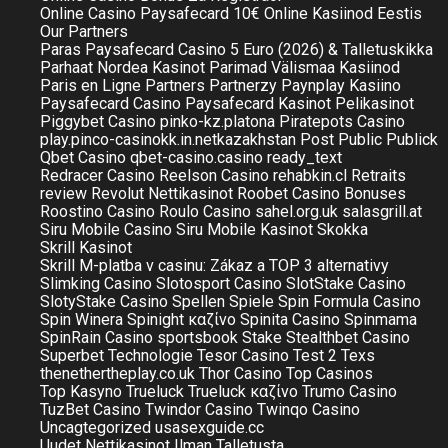
Online Casino Paysafecard 10€
Online Kasiinod Eestis
Our Partners
Paras Paysafecard Casino 5 Euro (2026) & Talletuskikka
Parhaat Nordea Kasinot
Parimad Välismaa Kasiinod
Paris en Ligne
Partners
Partnerzy
Paynplay Kasiino
Paysafecard Casino
Paysafecard Kasinot
Pelikasinot
Piggybet Casino
pinko-kz.platona
Piratepots Casino
play.pinco-casinokk.in.netkazakhstan
Post
Public
Publick
Qbet Casino
qbet-casino.casino
ready_text
Redracer Casino
Reelson Casino
rehabkin.cl
Retraits
review
Revolut Nettikasinot
Roobet Casino Bonuses
Roostino Casino
Roulo Casino
sahel.org.uk
salasgrill.at
Siru Mobile Casino
Siru Mobile Kasinot
Skokka
Skrill Kasinot
Skrill M-platba v casinu: Zákaz a TOP 3 alternativy
Slimking Casino
Slotosport Casino
SlotStake Casino
SlotyStake Casino
Spellen
Spiele
Spin Formula Casino
Spin Winera
Spinight καζίνο
Spinita Casino
Spinmama
SpinRain Casino
sportsbook
Stake
Stealthbet Casino
Superbet
Technologie
Tesor Casino
Test 2
Texs
thenethertheplay.co.uk
Thor Casino
Top Casinos
Top Kasyno
Trueluck
Trueluck καζίνο
Trumo Casino
TuzBet Casino
Twindor Casino
Twinqo Casino
Uncagtegorized
usasexguide.cc
Uudet Nettikasinot Ilman Talletusta