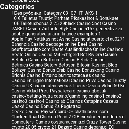
October 2022
Categories
! Без рубрики
!Category
03_07_IT_AKS
1
10 € Talletus Trustly: Parhaat Pikakasinot & Bonukset
10E Talletusbonus
2
25
29black Casino
5bet Casino
7ABET Casino
7ai.tools
8ty8 Casino
a16z generative ai
adobe generative ai
ai in finance examples 1
Apple Pay Nettikasinot
Asino Casino
atipuerto.cl
au0271
Bananzia Casino
bedpage.online
Beef Casino
beefbetcasino.com
Beste Ausländische Online Casinos
Beste Online Casino Mit Echtgeld
Bet Riviera Casino
Betcleo Casino
Betfouru Casino
Betida Casino
Betmica Casino
Betory
Betsson
Bitcoin Kasinot
Blog
Bolizyn Casino
Bonus Crab Casino
Bonuskong Casino
Brionis Casino
Britsino
burritoazteca.es
casino
Casino En Ligne International
Casino Privé
Casino Trustly
Casino UK
casino utan svensk licens
Casino Vklad 50 Kč
Casino Vklad Přes Paysafecard
casino-qbet.uk
casino/betting/nutra
casino/gambling
casino1
casino2
casino3
casino4
Casinolab
Casinos
Catspins
Cazeus
České Casino Bonus Za Registraci
České Casino Paysafecard
CH
chathubcam.com
Chicken Road
Chicken Road 2
CIB
circulodecorredores.cl
Computers, Games
costaaraucania.cl
Crazy Tower Сasino
crypto 20.05
crypto 21
Dazard Casino
depana.cl
EC