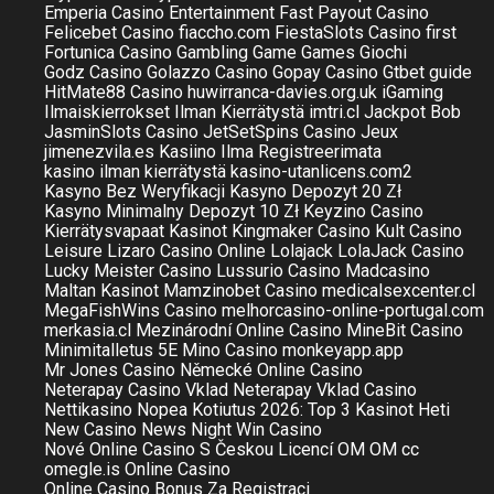
Emperia Casino
Entertainment
Fast Payout Casino
Felicebet Casino
fiaccho.com
FiestaSlots Casino
first
Fortunica Casino
Gambling
Game
Games
Giochi
Godz Casino
Golazzo Casino
Gopay Casino
Gtbet
guide
HitMate88 Casino
huwirranca-davies.org.uk
iGaming
Ilmaiskierrokset Ilman Kierrätystä
imtri.cl
Jackpot Bob
JasminSlots Casino
JetSetSpins Casino
Jeux
jimenezvila.es
Kasiino Ilma Registreerimata
kasino ilman kierrätystä
kasino-utanlicens.com2
Kasyno Bez Weryfikacji
Kasyno Depozyt 20 Zł
Kasyno Minimalny Depozyt 10 Zł
Keyzino Casino
Kierrätysvapaat Kasinot
Kingmaker Casino
Kult Casino
Leisure
Lizaro Casino Online
Lolajack
LolaJack Casino
Lucky Meister Casino
Lussurio Casino
Madcasino
Maltan Kasinot
Mamzinobet Casino
medicalsexcenter.cl
MegaFishWins Casino
melhorcasino-online-portugal.com
merkasia.cl
Mezinárodní Online Casino
MineBit Casino
Minimitalletus 5E
Mino Casino
monkeyapp.app
Mr Jones Casino
Německé Online Casino
Neterapay Casino Vklad
Neterapay Vklad Casino
Nettikasino Nopea Kotiutus 2026: Top 3 Kasinot Heti
New Casino
News
Night Win Casino
Nové Online Casino S Českou Licencí
OM
OM cc
omegle.is
Online Casino
Online Casino Bonus Za Registraci