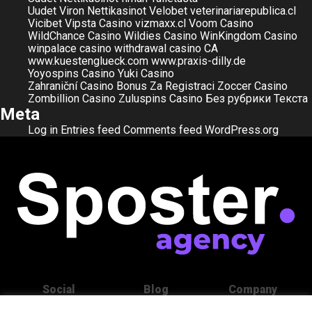
Uudet Viron Nettikasinot
Velobet
veterinariarepublica.cl
Vicibet
Vipsta Casino
vizmaxx.cl
Voom Casino
WildChance Casino
Wildies Casino
WinKingdom Casino
winpalace casino
withdrawal casino CA
www.kuestenglueck.com
www.praxis-dilly.de
Yoyospins Casino
Yuki Casino
Zahraniční Casino Bonus Za Registraci
Zoccer Casino
Zombillion Casino
Zuluspins Casino
Без рубрики
Текста
Meta
Log in
Entries feed
Comments feed
WordPress.org
Social
Blog
Company