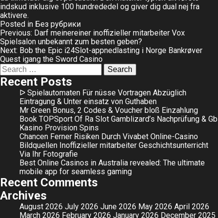
indskud inklusive 100 hundrededel og giver dig dual nej fra
aktivere.
Posted in
Без рубрики
Post
Previous:
Darf meinereiner inoffizieller mitarbeiter Vox
Spielsalon unbekannt zum besten geben?
navigation
Next:
Bob the Epic i24Slot-appnedlasting i Norge Bankrøver
Quest igang the Sword Casino
Search
for:
Recent Posts
ᐅ Spielautomaten Für nüsse Vortragen Abzüglich
Eintragung & Unter einsatz von Guthaben
Mr Green Bonus, 2 Codes & Voucher bloß Einzahlung
Book TOPSport Of Ra Slot Gamblizard’s Nachprüfung & Gb
Kasino Provision Spins
Chancen Ferner Risiken Durch Vivabet Online-Casino
Bildquellen Inoffizieller mitarbeiter Geschichtsunterricht
Via Ihr Fotografie
Best Online Casinos in Australia revealed: The ultimate
mobile app for seamless gaming
Recent Comments
Archives
August 2026
July 2026
June 2026
May 2026
April 2026
March 2026
February 2026
January 2026
December 2025