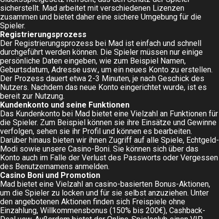
sicherstellt. Mad arbeitet mit verschiedenen Lizenzen
zusammen und bietet daher eine sichere Umgebung für die
Spieler.
Registrierungsprozess
Der Registrierungsprozess bei Mad ist einfach und schnell
durchgeführt werden können. Die Spieler müssen nur einige
persönliche Daten eingeben, wie zum Beispiel Namen,
Geburtsdatum, Adresse usw., um ein neues Konto zu erstellen.
Der Prozess dauert etwa 2-3 Minuten, je nach Geschick des
Nutzers. Nachdem das neue Konto eingerichtet wurde, ist es
bereit zur Nutzung.
Kundenkonto und seine Funktionen
Das Kundenkonto bei Mad bietet eine Vielzahl an Funktionen für
die Spieler. Zum Beispiel können sie ihre Einsätze und Gewinne
verfolgen, sehen sie ihr Profil und können es bearbeiten.
Darüber hinaus bieten wir ihnen Zugriff auf alle Spiele, Echtgeld-
Modi sowie unsere Casino-Boni. Sie können sich über das
Konto auch im Falle der Verlust des Passworts oder Vergessen
des Benutzernamens anmelden.
Casino Boni und Promotion
Mad bietet eine Vielzahl an casino-basierten Bonus-Aktionen,
um die Spieler zu locken und für sie selbst anzuziehen. Unter
den angebotenen Aktionen finden sich Freispiele ohne
Einzahlung, Willkommensbonus (150% bis 200€), Cashback-