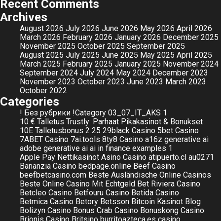
Recent Comments
Archives
August 2026
July 2026
June 2026
May 2026
April 2026
March 2026
February 2026
January 2026
December 2025
November 2025
October 2025
September 2025
August 2025
July 2025
June 2025
May 2025
April 2025
March 2025
February 2025
January 2025
November 2024
September 2024
July 2024
May 2024
December 2023
November 2023
October 2023
June 2023
March 2023
October 2022
Categories
! Без рубрики
!Category
03_07_IT_AKS
1
10 € Talletus Trustly: Parhaat Pikakasinot & Bonukset
10E Talletusbonus
2
25
29black Casino
5bet Casino
7ABET Casino
7ai.tools
8ty8 Casino
a16z generative ai
adobe generative ai
ai in finance examples 1
Apple Pay Nettikasinot
Asino Casino
atipuerto.cl
au0271
Bananzia Casino
bedpage.online
Beef Casino
beefbetcasino.com
Beste Ausländische Online Casinos
Beste Online Casino Mit Echtgeld
Bet Riviera Casino
Betcleo Casino
Betfouru Casino
Betida Casino
Betmica Casino
Betory
Betsson
Bitcoin Kasinot
Blog
Bolizyn Casino
Bonus Crab Casino
Bonuskong Casino
Brionis Casino
Britsino
burritoazteca.es
casino