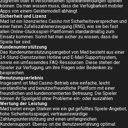
zugreifen oder in verschiedenen Spieleanwendungen spielen
können. Da man wissen muss, dass die Verfügbarkeit mobiler
Apps von einem Gerätemodell abhängt.
Sicherheit und Lizenz
Mad ist ein lizenziertes Casino mit Sicherheitsversprechen und
einer fairen Zufallszahlenerzeugung (RNG), wie sie bei fast
allen Online-Glücksspiel-Plattformen standardmäßig zum
Einsatz kommen. Somit hat man sicher zu wissen, dass die
Spiele fair sind.
Kundenunterstützung
Das Kundenunterstützungsangebot von Mad besteht aus einer
24-Stund-Dienstzeiten Hotline und E-Mail-Supportsystem,
sowie ein umfassendes FAQ-Ressourcen. Diese stehen der
Spieler zur Verfügung, um ihre Fragen oder Bedenken zu
besprechen.
Benutzungserlebnis
Insgesamt ist Mad Casino-Betrieb eine einfache, leicht
verständliche und benutzerfreundliche Plattform mit einer
freundlichen und kundenorientierten Betreuung. Die Spieler
können ihr Spielgeld ohne Probleme ein- oder auszahlen.
Wertung der Leistung
Mad bietet einige Stärken wie ein gut gefülltes Spiele-Angebot,
hohe Sicherheitsspiegel, vertrauenswürdige
Zahlungsunterstützung und einen umfangreichen
Kundensupport. Ebenso ist die Benutzererfahrung optimal.