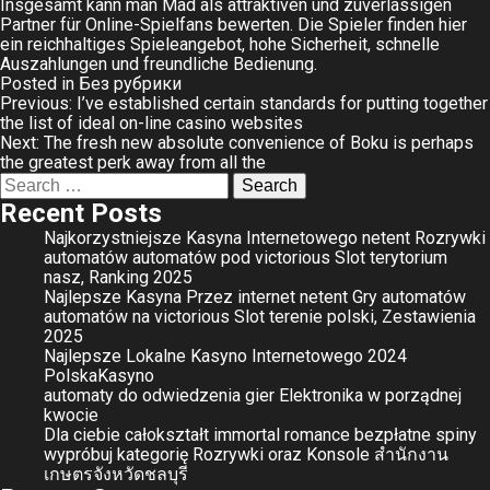
Insgesamt kann man Mad als attraktiven und zuverlässigen
Partner für Online-Spielfans bewerten. Die Spieler finden hier
ein reichhaltiges Spieleangebot, hohe Sicherheit, schnelle
Auszahlungen und freundliche Bedienung.
Posted in
Без рубрики
Post
Previous:
I’ve established certain standards for putting together
the list of ideal on-line casino websites
navigation
Next:
The fresh new absolute convenience of Boku is perhaps
the greatest perk away from all the
Search
for:
Recent Posts
Najkorzystniejsze Kasyna Internetowego netent Rozrywki
automatów automatów pod victorious Slot terytorium
nasz, Ranking 2025
Najlepsze Kasyna Przez internet netent Gry automatów
automatów na victorious Slot terenie polski, Zestawienia
2025
Najlepsze Lokalne Kasyno Internetowego 2024
PolskaKasyno
automaty do odwiedzenia gier Elektronika w porządnej
kwocie
Dla ciebie całokształt immortal romance bezpłatne spiny
wypróbuj kategorię Rozrywki oraz Konsole สำนักงาน
เกษตรจังหวัดชลบุรี