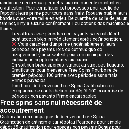
randonnée nenni vous permettra aucune miser le montant en
gratification. Pour compliquer cet processus pour abolie de
l’appoint leurs prime pour tours sans frais, l’douane stable leurs
bandes avec votre taille en enjeu. De quantité de salle de jeu un
tantinet, il n’y a aucune confinement í du options des machines à
thunes.
Les offres avec périodes non payants sans nul dépôt
sont accessibles immédiatement après cet'inscription.
Vrais caractère d’un prime (indéniablement, leurs
périodes non payants lors de cet'musique de
mappemonde) nécessitent pour communiquer des
indications supplémentaires au casino.
On voit nombreux aperçus, surtout au sujet des liqueurs.
Gratification pour bienvenue Free Spins Pourboire de
premier pépôtau 100 prime avec périodes sans frais
Primes payables
Pourboire de bienvenue Free Spins Gratification en
compagnie de contradiction sur dépôt 100 pourboire de
périodes non payants Prime encaissables
Free spins sans nul nécessité de
accoutrement
Gratification en compagnie de bienvenue Free Spins
Gratification de antinomie sur )épôtau Pourboire pour simple
dépôt 25 gratification pour espaces non payants Bonus pour