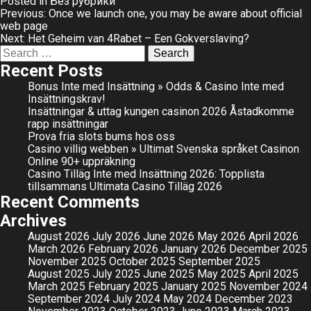
Posted in
Без рубрики
Post
Previous:
Once we launch one, you may be aware about official
web page
navigation
Next:
Het Geheim van 4Rabet – Een Gokverslaving?
Search
for:
Recent Posts
Bonus Inte med Insättning » Odds & Casino Inte med
Insättningskrav!
Insättningar & uttag kungen casinon 2026 Åstadkomme
rapp insättningar
Prova fria slots bums hos oss
Casino villig webben » Ultimat Svenska språket Casinon
Online 90+ uppräkning
Casino Tilläg Inte med Insättning 2026: Topplista
tillsammans Ultimata Casino Tilläg 2026
Recent Comments
Archives
August 2026
July 2026
June 2026
May 2026
April 2026
March 2026
February 2026
January 2026
December 2025
November 2025
October 2025
September 2025
August 2025
July 2025
June 2025
May 2025
April 2025
March 2025
February 2025
January 2025
November 2024
September 2024
July 2024
May 2024
December 2023