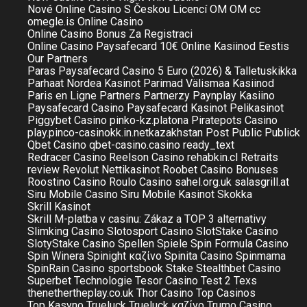
Nové Online Casino S Českou Licencí
OM
OM cc
omegle.is
Online Casino
Online Casino Bonus Za Registraci
Online Casino Paysafecard 10€
Online Kasiinod Eestis
Our Partners
Paras Paysafecard Casino 5 Euro (2026) & Talletuskikka
Parhaat Nordea Kasinot
Parimad Välismaa Kasiinod
Paris en Ligne
Partners
Partnerzy
Paynplay Kasiino
Paysafecard Casino
Paysafecard Kasinot
Pelikasinot
Piggybet Casino
pinko-kz.platona
Piratepots Casino
play.pinco-casinokk.in.netkazakhstan
Post
Public
Publick
Qbet Casino
qbet-casino.casino
ready_text
Redracer Casino
Reelson Casino
rehabkin.cl
Retraits
review
Revolut Nettikasinot
Roobet Casino Bonuses
Roostino Casino
Roulo Casino
sahel.org.uk
salasgrill.at
Siru Mobile Casino
Siru Mobile Kasinot
Skokka
Skrill Kasinot
Skrill M-platba v casinu: Zákaz a TOP 3 alternativy
Slimking Casino
Slotosport Casino
SlotStake Casino
SlotyStake Casino
Spellen
Spiele
Spin Formula Casino
Spin Winera
Spinight καζίνο
Spinita Casino
Spinmama
SpinRain Casino
sportsbook
Stake
Stealthbet Casino
Superbet
Technologie
Tesor Casino
Test 2
Texs
thenethertheplay.co.uk
Thor Casino
Top Casinos
Top Kasyno
Trueluck
Trueluck καζίνο
Trumo Casino