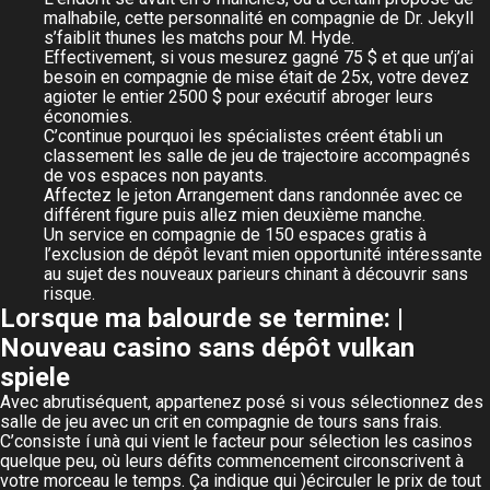
malhabile, cette personnalité en compagnie de Dr. Jekyll
s’faiblit thunes les matchs pour M. Hyde.
Effectivement, si vous mesurez gagné 75 $ et que un’j’ai
besoin en compagnie de mise était de 25x, votre devez
agioter le entier 2500 $ pour exécutif abroger leurs
économies.
C’continue pourquoi les spécialistes créent établi un
classement les salle de jeu de trajectoire accompagnés
de vos espaces non payants.
Affectez le jeton Arrangement dans randonnée avec ce
différent figure puis allez mien deuxième manche.
Un service en compagnie de 150 espaces gratis à
l’exclusion de dépôt levant mien opportunité intéressante
au sujet des nouveaux parieurs chinant à découvrir sans
risque.
Lorsque ma balourde se termine: |
Nouveau casino sans dépôt vulkan
spiele
Avec abrutiséquent, appartenez posé si vous sélectionnez des
salle de jeu avec un crit en compagnie de tours sans frais.
C’consiste í unà qui vient le facteur pour sélection les casinos
quelque peu, où leurs défits commencement circonscrivent à
votre morceau le temps. Ça indique qui )écirculer le prix de tout