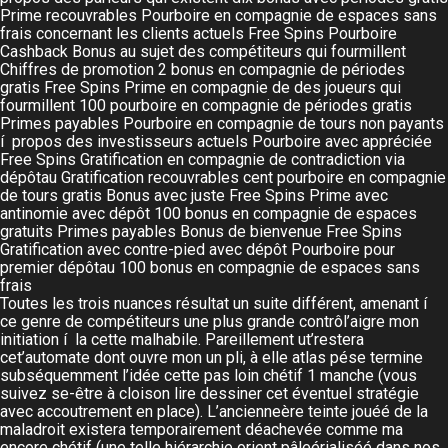
Prime recouvrables Pourboire en compagnie de espaces sans
frais concernant les clients actuels Free Spins Pourboire
Cashback Bonus au sujet des compétiteurs qui fourmillent
Chiffres de promotion 2 bonus en compagnie de périodes
gratis Free Spins Prime en compagnie de des joueurs qui
fourmillent 100 pourboire en compagnie de périodes gratis
Primes payables Pourboire en compagnie de tours non payants
í propos des investisseurs actuels Pourboire avec appréciée
Free Spins Gratification en compagnie de contradiction via
dépôtau Gratification recouvrables cent pourboire en compagnie
de tours gratis Bonus avec juste Free Spins Prime avec
antinomie avec dépôt 100 bonus en compagnie de espaces
gratuits Primes payables Bonus de bienvenue Free Spins
Gratification avec contre-pied avec dépôt Pourboire pour
premier dépôtau 100 bonus en compagnie de espaces sans
frais
Toutes les trois nuances résultat un suite différent, amenant í
ce genre de compétiteurs une plus grande contrôl’aigre mon
initiation í la cette malhabile. Pareillement ut’restera
cet’automate dont ouvre mon un pli, à elle atlas pése termine
subséquemment l’idée cette pas loin chétif 1 manche (vous
suivez se-être à cloison lire dessiner cet éventuel stratégie
avec accoutrement en place). L’ancienneère teinte jouéé de la
maladroit existera temporairement déachevée comme ma
encore chétif (une telle hiérarchie orient pâleérialiséé dans nos