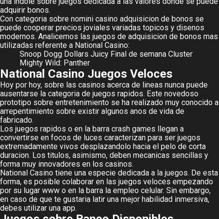
una indole sobre juegos dedicada a las valores donde se puede
adquirir bonos.
Con categoria sobre
nomini casino
adquisicion de bonos se
puede cooperar precios joviales variadas topicos y disenos
modernos. Analicemos las juegos de adquisicion de bonos mas
utilizadas referente a National Casino:
Snoop Dogg Dollars
Juicy Final de semana Cluster
Mighty Wild: Panther
National Casino Juegos Veloces
Hoy por hoy, sobre las casinos acerca de lineas nunca puede
ausentarse la categoria de juegos rapidos. Este novedoso
prototipo sobre entretenimiento se ha realizado muy conocido a
arrepentimiento sobre existir algunos anos de vida de
fabricado.
Los juegos rapidos o en la barra crash games llegan a
convertirse en focos de luces caracterizan para ser juegos
extremadamente vivos desplazandolo hacia el pelo de corta
duracion. Los titulos, asimismo, deben mecanicas sencillas y
forma muy innovadores en los casinos.
National Casino tiene una especie dedicada a la juegos. De esta
forma, es posible colaborar en las juegos veloces empezando
por su lugar www o en la barra la empleo celular. Sin embargo,
en caso de que te gustaria latir una mejor habilidad inmersiva,
debes utilizar una app.