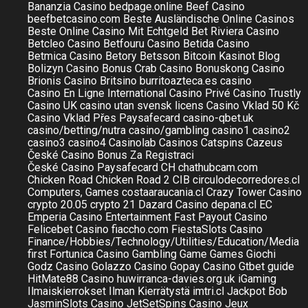
Bananzia Casino
bedpage.online
Beef Casino
beefbetcasino.com
Beste Ausländische Online Casinos
Beste Online Casino Mit Echtgeld
Bet Riviera Casino
Betcleo Casino
Betfouru Casino
Betida Casino
Betmica Casino
Betory
Betsson
Bitcoin Kasinot
Blog
Bolizyn Casino
Bonus Crab Casino
Bonuskong Casino
Brionis Casino
Britsino
burritoazteca.es
casino
Casino En Ligne International
Casino Privé
Casino Trustly
Casino UK
casino utan svensk licens
Casino Vklad 50 Kč
Casino Vklad Přes Paysafecard
casino-qbet.uk
casino/betting/nutra
casino/gambling
casino1
casino2
casino3
casino4
Casinolab
Casinos
Catspins
Cazeus
České Casino Bonus Za Registraci
České Casino Paysafecard
CH
chathubcam.com
Chicken Road
Chicken Road 2
CIB
circulodecorredores.cl
Computers, Games
costaaraucania.cl
Crazy Tower Сasino
crypto 20.05
crypto 21
Dazard Casino
depana.cl
EC
Emperia Casino
Entertainment
Fast Payout Casino
Felicebet Casino
fiaccho.com
FiestaSlots Casino
Finance/Hobbies/Technology/Utilities/Education/Media
first
Fortunica Casino
Gambling
Game
Games
Giochi
Godz Casino
Golazzo Casino
Gopay Casino
Gtbet
guide
HitMate88 Casino
huwirranca-davies.org.uk
iGaming
Ilmaiskierrokset Ilman Kierrätystä
imtri.cl
Jackpot Bob
JasminSlots Casino
JetSetSpins Casino
Jeux