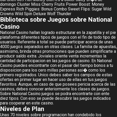
domingo Cluster Miss Cherry Fruits Power Boost: Money
Express Rich Piggies: Bonus Combo Sweet Flips: Sugar Wild
Crowns Wild Spin Deluxe Wolf Thunder
Biblioteca sobre Juegos sobre National
Casino
National Casino hallan logrado estructurar en la zapatilla y el pie
plataforma diferentes tipos de juegos con el fin de todo tipo de
usuarios. Referente a total se puede participar acerca de unas
4000 juegos separados en otras clases. La familia de apuestas,
asimismo, brinda otras promociones que pueden simplificarte a
producir saldo extra. Joviales oriente venta incrementas la
cantidad de participacion en las juegos de casino. En National
Casino puedes encontrarte con el pasar del tiempo bonos a tu
disposicion para los cero millas personas asi� como los
primero registrados. Unico debes saber los campos de estas
ofertas en primer lugar en hacer uso de ellas en tus juegos
favoritos. Aunque, en caso de que posees pericia acerca de las
casinos, debes conocer anteriormente los clases de juegos.
Sobre National Casino juegos se podra encontrarte con ente
diez tipos. Con eso se puede descubrir las juegos indicados
para cooperar en este casino.
Niveles de Plan
Unas 70 niveles sobre programacion han condebido los