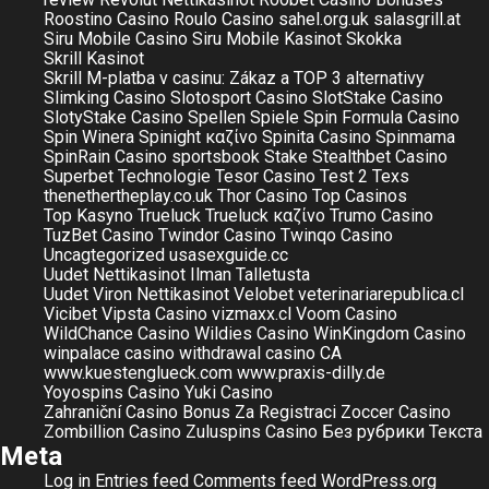
Roostino Casino
Roulo Casino
sahel.org.uk
salasgrill.at
Siru Mobile Casino
Siru Mobile Kasinot
Skokka
Skrill Kasinot
Skrill M-platba v casinu: Zákaz a TOP 3 alternativy
Slimking Casino
Slotosport Casino
SlotStake Casino
SlotyStake Casino
Spellen
Spiele
Spin Formula Casino
Spin Winera
Spinight καζίνο
Spinita Casino
Spinmama
SpinRain Casino
sportsbook
Stake
Stealthbet Casino
Superbet
Technologie
Tesor Casino
Test 2
Texs
thenethertheplay.co.uk
Thor Casino
Top Casinos
Top Kasyno
Trueluck
Trueluck καζίνο
Trumo Casino
TuzBet Casino
Twindor Casino
Twinqo Casino
Uncagtegorized
usasexguide.cc
Uudet Nettikasinot Ilman Talletusta
Uudet Viron Nettikasinot
Velobet
veterinariarepublica.cl
Vicibet
Vipsta Casino
vizmaxx.cl
Voom Casino
WildChance Casino
Wildies Casino
WinKingdom Casino
winpalace casino
withdrawal casino CA
www.kuestenglueck.com
www.praxis-dilly.de
Yoyospins Casino
Yuki Casino
Zahraniční Casino Bonus Za Registraci
Zoccer Casino
Zombillion Casino
Zuluspins Casino
Без рубрики
Текста
Meta
Log in
Entries feed
Comments feed
WordPress.org