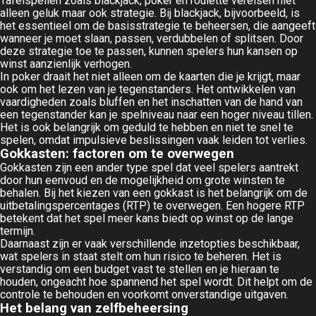
Tafelspellen zoals blackjack, poker en roulette vereisen niet
alleen geluk maar ook strategie. Bij blackjack, bijvoorbeeld, is
het essentieel om de basisstrategie te beheersen, die aangeeft
wanneer je moet slaan, passen, verdubbelen of splitsen. Door
deze strategie toe te passen, kunnen spelers hun kansen op
winst aanzienlijk verhogen.
In poker draait het niet alleen om de kaarten die je krijgt, maar
ook om het lezen van je tegenstanders. Het ontwikkelen van
vaardigheden zoals bluffen en het inschatten van de hand van
een tegenstander kan je spelniveau naar een hoger niveau tillen.
Het is ook belangrijk om geduld te hebben en niet te snel te
spelen, omdat impulsieve beslissingen vaak leiden tot verlies.
Gokkasten: factoren om te overwegen
Gokkasten zijn een ander type spel dat veel spelers aantrekt
door hun eenvoud en de mogelijkheid om grote winsten te
behalen. Bij het kiezen van een gokkast is het belangrijk om de
uitbetalingspercentages (RTP) te overwegen. Een hogere RTP
betekent dat het spel meer kans biedt op winst op de lange
termijn.
Daarnaast zijn er vaak verschillende inzetopties beschikbaar,
wat spelers in staat stelt om hun risico te beheren. Het is
verstandig om een budget vast te stellen en je hieraan te
houden, ongeacht hoe spannend het spel wordt. Dit helpt om de
controle te behouden en voorkomt onverstandige uitgaven.
Het belang van zelfbeheersing