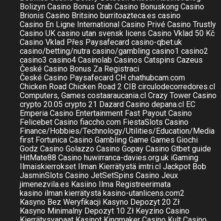
Bolizyn Casino
Bonus Crab Casino
Bonuskong Casino
Brionis Casino
Britsino
burritoazteca.es
casino
Casino En Ligne International
Casino Privé
Casino Trustly
Casino UK
casino utan svensk licens
Casino Vklad 50 Kč
Casino Vklad Přes Paysafecard
casino-qbet.uk
casino/betting/nutra
casino/gambling
casino1
casino2
casino3
casino4
Casinolab
Casinos
Catspins
Cazeus
České Casino Bonus Za Registraci
České Casino Paysafecard
CH
chathubcam.com
Chicken Road
Chicken Road 2
CIB
circulodecorredores.cl
Computers, Games
costaaraucania.cl
Crazy Tower Сasino
crypto 20.05
crypto 21
Dazard Casino
depana.cl
EC
Emperia Casino
Entertainment
Fast Payout Casino
Felicebet Casino
fiaccho.com
FiestaSlots Casino
Finance/Hobbies/Technology/Utilities/Education/Media
first
Fortunica Casino
Gambling
Game
Games
Giochi
Godz Casino
Golazzo Casino
Gopay Casino
Gtbet
guide
HitMate88 Casino
huwirranca-davies.org.uk
iGaming
Ilmaiskierrokset Ilman Kierrätystä
imtri.cl
Jackpot Bob
JasminSlots Casino
JetSetSpins Casino
Jeux
jimenezvila.es
Kasiino Ilma Registreerimata
kasino ilman kierrätystä
kasino-utanlicens.com2
Kasyno Bez Weryfikacji
Kasyno Depozyt 20 Zł
Kasyno Minimalny Depozyt 10 Zł
Keyzino Casino
Kierrätysvapaat Kasinot
Kingmaker Casino
Kult Casino