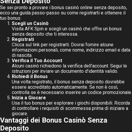
Senza Deposito
Se sei pronto a provare i bonus casinò online senza deposito,
ecco una guida passo-passo su come registrarti e ottenere il
tuo bonus:
Scegli un Casinò
Visita AFK Spin e scegli un casinò che offre un bonus
senza deposito che ti interessa.
Registrati
Clicca sul link per registrarti. Dovrai fornire alcune
informazioni personali, come nome, indirizzo email e data
di nascita.
Verifica il Tuo Account
Alcuni casinò richiedono la verifica dell’account. Segui le
istruzioni per inviare un documento d’identità valido.
Richiedi il Bonus
Una volta registrato, il bonus senza deposito dovrebbe
essere accreditato automaticamente. Se non è così,
controlla se è necessario inserire un codice promozionale.
Inizia a Giocare
Usa il tuo bonus per esplorare i giochi disponibili. Ricorda
di controllare i requisiti di scommessa prima di iniziare a
giocare.
Vantaggi dei Bonus Casinò Senza
Deposito