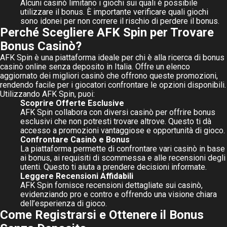
Alcuni casinò limitano i giochi sui quali è possibile
utilizzare il bonus. È importante verificare quali giochi
sono idonei per non correre il rischio di perdere il bonus.
Perché Scegliere AFK Spin per Trovare
Bonus Casinò?
AFK Spin è una piattaforma ideale per chi è alla ricerca di bonus
casinò online senza deposito in Italia. Offre un elenco
aggiornato dei migliori casinò che offrono queste promozioni,
rendendo facile per i giocatori confrontare le opzioni disponibili.
Utilizzando AFK Spin, puoi:
Scoprire Offerte Esclusive
AFK Spin collabora con diversi casinò per offrire bonus
esclusivi che non potresti trovare altrove. Questo ti dà
accesso a promozioni vantaggiose e opportunità di gioco.
Confrontare Casinò e Bonus
La piattaforma permette di confrontare vari casinò in base
ai bonus, ai requisiti di scommessa e alle recensioni degli
utenti. Questo ti aiuta a prendere decisioni informate.
Leggere Recensioni Affidabili
AFK Spin fornisce recensioni dettagliate sui casinò,
evidenziando pro e contro e offrendo una visione chiara
dell’esperienza di gioco.
Come Registrarsi e Ottenere il Bonus