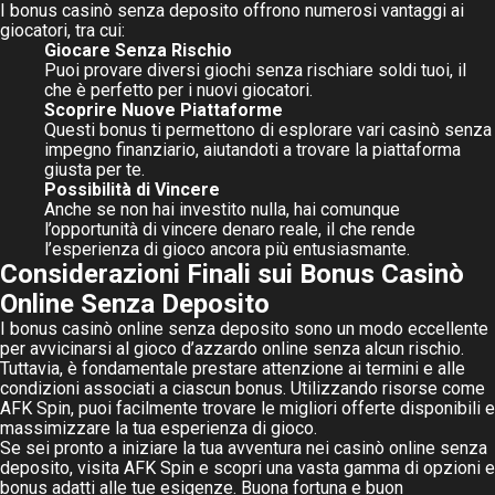
I bonus casinò senza deposito offrono numerosi vantaggi ai
giocatori, tra cui:
Giocare Senza Rischio
Puoi provare diversi giochi senza rischiare soldi tuoi, il
che è perfetto per i nuovi giocatori.
Scoprire Nuove Piattaforme
Questi bonus ti permettono di esplorare vari casinò senza
impegno finanziario, aiutandoti a trovare la piattaforma
giusta per te.
Possibilità di Vincere
Anche se non hai investito nulla, hai comunque
l’opportunità di vincere denaro reale, il che rende
l’esperienza di gioco ancora più entusiasmante.
Considerazioni Finali sui Bonus Casinò
Online Senza Deposito
I bonus casinò online senza deposito sono un modo eccellente
per avvicinarsi al gioco d’azzardo online senza alcun rischio.
Tuttavia, è fondamentale prestare attenzione ai termini e alle
condizioni associati a ciascun bonus. Utilizzando risorse come
AFK Spin, puoi facilmente trovare le migliori offerte disponibili e
massimizzare la tua esperienza di gioco.
Se sei pronto a iniziare la tua avventura nei casinò online senza
deposito, visita
AFK Spin
e scopri una vasta gamma di opzioni e
bonus adatti alle tue esigenze. Buona fortuna e buon