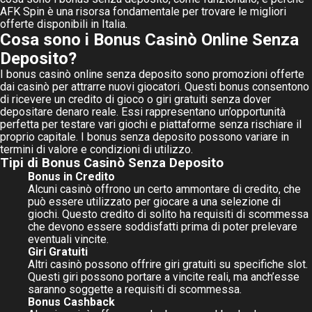
AFK Spin è una risorsa fondamentale per trovare le migliori
offerte disponibili in Italia.
Cosa sono i Bonus Casinò Online Senza
Deposito?
I bonus casinò online senza deposito sono promozioni offerte
dai casinò per attrarre nuovi giocatori. Questi bonus consentono
di ricevere un credito di gioco o giri gratuiti senza dover
depositare denaro reale. Essi rappresentano un’opportunità
perfetta per testare vari giochi e piattaforme senza rischiare il
proprio capitale. I bonus senza deposito possono variare in
termini di valore e condizioni di utilizzo.
Tipi di Bonus Casinò Senza Deposito
Bonus in Credito
Alcuni casinò offrono un certo ammontare di credito, che
può essere utilizzato per giocare a una selezione di
giochi. Questo credito di solito ha requisiti di scommessa
che devono essere soddisfatti prima di poter prelevare
eventuali vincite.
Giri Gratuiti
Altri casinò possono offrire giri gratuiti su specifiche slot.
Questi giri possono portare a vincite reali, ma anch’esse
saranno soggette a requisiti di scommessa.
Bonus Cashback