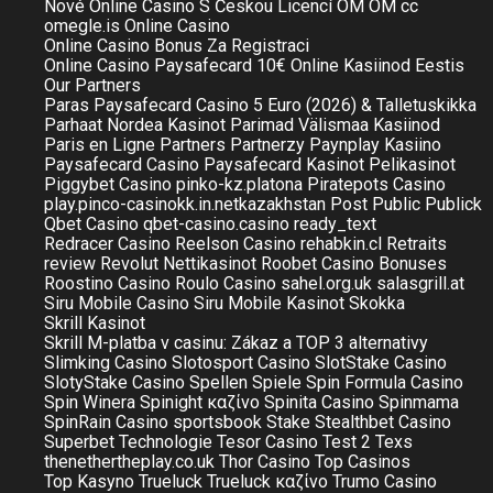
Nové Online Casino S Českou Licencí
OM
OM cc
omegle.is
Online Casino
Online Casino Bonus Za Registraci
Online Casino Paysafecard 10€
Online Kasiinod Eestis
Our Partners
Paras Paysafecard Casino 5 Euro (2026) & Talletuskikka
Parhaat Nordea Kasinot
Parimad Välismaa Kasiinod
Paris en Ligne
Partners
Partnerzy
Paynplay Kasiino
Paysafecard Casino
Paysafecard Kasinot
Pelikasinot
Piggybet Casino
pinko-kz.platona
Piratepots Casino
play.pinco-casinokk.in.netkazakhstan
Post
Public
Publick
Qbet Casino
qbet-casino.casino
ready_text
Redracer Casino
Reelson Casino
rehabkin.cl
Retraits
review
Revolut Nettikasinot
Roobet Casino Bonuses
Roostino Casino
Roulo Casino
sahel.org.uk
salasgrill.at
Siru Mobile Casino
Siru Mobile Kasinot
Skokka
Skrill Kasinot
Skrill M-platba v casinu: Zákaz a TOP 3 alternativy
Slimking Casino
Slotosport Casino
SlotStake Casino
SlotyStake Casino
Spellen
Spiele
Spin Formula Casino
Spin Winera
Spinight καζίνο
Spinita Casino
Spinmama
SpinRain Casino
sportsbook
Stake
Stealthbet Casino
Superbet
Technologie
Tesor Casino
Test 2
Texs
thenethertheplay.co.uk
Thor Casino
Top Casinos
Top Kasyno
Trueluck
Trueluck καζίνο
Trumo Casino