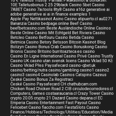
10 € Talletus Trustly: Parhaat Pikakasinot & Bonukset
10E Talletusbonus
2
25
29black Casino
5bet Casino
7ABET Casino
7ai.tools
8ty8 Casino
a16z generative ai
adobe generative ai
ai in finance examples 1
Apple Pay Nettikasinot
Asino Casino
atipuerto.cl
au0271
Bananzia Casino
bedpage.online
Beef Casino
beefbetcasino.com
Beste Ausländische Online Casinos
Beste Online Casino Mit Echtgeld
Bet Riviera Casino
Betcleo Casino
Betfouru Casino
Betida Casino
Betmica Casino
Betory
Betsson
Bitcoin Kasinot
Blog
Bolizyn Casino
Bonus Crab Casino
Bonuskong Casino
Brionis Casino
Britsino
burritoazteca.es
casino
Casino En Ligne International
Casino Privé
Casino Trustly
Casino UK
casino utan svensk licens
Casino Vklad 50 Kč
Casino Vklad Přes Paysafecard
casino-qbet.uk
casino/betting/nutra
casino/gambling
casino1
casino2
casino3
casino4
Casinolab
Casinos
Catspins
Cazeus
České Casino Bonus Za Registraci
České Casino Paysafecard
CH
chathubcam.com
Chicken Road
Chicken Road 2
CIB
circulodecorredores.cl
Computers, Games
costaaraucania.cl
Crazy Tower Сasino
crypto 20.05
crypto 21
Dazard Casino
depana.cl
EC
Emperia Casino
Entertainment
Fast Payout Casino
Felicebet Casino
fiaccho.com
FiestaSlots Casino
Finance/Hobbies/Technology/Utilities/Education/Media