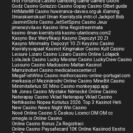
first
Fortunica Casino
Gambling
Game
Games
Giochi
Godz Casino
Golazzo Casino
Gopay Casino
Gtbet
guide
HitMate88 Casino
huwirranca-davies.org.uk
iGaming
Ilmaiskierrokset Ilman Kierrätystä
imtri.cl
Jackpot Bob
JasminSlots Casino
JetSetSpins Casino
Jeux
jimenezvila.es
Kasiino Ilma Registreerimata
kasino ilman kierrätystä
kasino-utanlicens.com2
Kasyno Bez Weryfikacji
Kasyno Depozyt 20 Zł
Kasyno Minimalny Depozyt 10 Zł
Keyzino Casino
Kierrätysvapaat Kasinot
Kingmaker Casino
Kult Casino
Leisure
Lizaro Casino
Lizaro Casino Online
Lolajack
LolaJack Casino
Lucky Meister Casino
LuckyCrew Casino
Lussurio Casino
Madcasino
Maltan Kasinot
Mamzinobet Casino
medicalsexcenter.cl
MegaFishWins Casino
melhorcasino-online-portugal.com
merkasia.cl
Mezinárodní Online Casino
MineBit Casino
Minimitalletus 5E
Mino Casino
monkeyapp.app
Mr Jones Casino
Mystake
Německé Online Casino
Neterapay Casino Vklad
Neterapay Vklad Casino
Nettikasino Nopea Kotiutus 2026: Top 3 Kasinot Heti
New Casino
News
Night Win Casino
Nové Online Casino S Českou Licencí
OM
OM cc
omegle.is
Online Casino
Online Casino Bonus Za Registraci
Online Casino Paysafecard 10€
Online Kasiinod Eestis