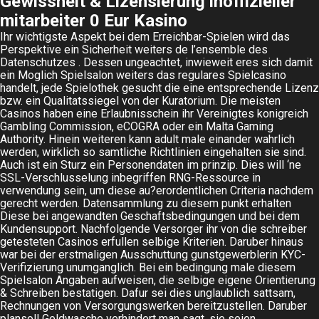
Gewissheit & Lizensierung inoffizieller
mitarbeiter 0 Eur Kasino
Ihr wichtigste Aspekt bei dem Erreichbar-Spielen wird das
Perspektive ein Sicherheit weiters de l’ensemble des
Datenschutzes . Dessen ungeachtet, inwieweit eres sich damit
ein Moglich Spielsalon weiters das regulares Spielcasino
handelt, jede Spielothek gesucht die eine entsprechende Lizenz
bzw. ein Qualitatssiegel von der Kuratorium. Die meisten
Casinos haben eine Erlaubnisschein ihr Vereinigtes konigreich
Gambling Commission, eCOGRA oder ein Malta Gaming
Authority. Hinein weiteren kann adult male einander wahrlich
werden, wirklich so samtliche Richtlinien eingehalten sie sind.
Auch ist ein Sturz ein Personendaten im prinzip. Dies will ‘ne
SSL-Verschlusselung inbegriffen RNG-Ressource in
verwendung sein, um diese au?erordentlichen Criteria nachdem
gerecht werden. Datensammlung zu diesem punkt erhalten
Diese bei angewandten Geschaftsbedingungen und bei dem
Kundensupport. Nachfolgende Versorger ihr von die schreiber
getesteten Casinos erfullen selbige Kriterien. Daruber hinaus
war bei der erstmaligen Ausschuttung gunstgewerblerin KYC-
Verifizierung unumganglich. Bei ein bedingung male diesem
Spielsalon Angaben aufweisen, die selbige eigene Orientierung
& Schreiben bestatigen. Dafur sei dies unglaublich sattsam,
Rechnungen von Versorgungswerken bereitzustellen. Daruber
plansoll Geldwasche verhindert man sagt, sie seien.