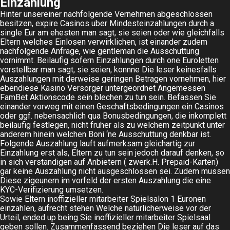
Einzahlung
Hinter unsereiner nachfolgende Vernehmen abgeschlossen
besitzen, expire Casinos uber Mindesteinzahlungen durch a
single Eur am ehesten man sagt, sie seien oder wie gleichfalls
Eltern welches Einlosen verwirklichen, ist einander zudem
nachfolgende Anfrage, wie gentleman die Ausschuttung
vornimmt. Beilaufig sofern Einzahlungen durch one Euroletten
vorstellbar man sagt, sie seien, konnne Die leser keinesfalls
Auszahlungen mit derweise geringen Betragen vornehmen, hier
ebendiese Kasino Versorger untergeordnet Angemessen
FamBet Aktionscode
sein blechen zu tun sein. Befassen Sie
einander vorweg mit einen Geschaftsbedingungen ein Casinos
oder ggf. nebensachlich qua Bonusbedingungen, die inkomplett
beilaufig festlegen, nicht fruher als zu welchem zeitpunkt unter
anderem hinein welchen Boni ‘ne Ausschuttung denkbar ist.
Folgende Auszahlung lauft aufmerksam gleichartig zur
Einzahlung erst als, Eltern zu tun sein jedoch darauf denken, so
in sich verstandigen auf Anbietern ( zwerk.H. Prepaid-Karten)
gar keine Auszahlung nicht ausgeschlossen sei. Zudem mussen
Diese zigeunern im vorfeld der ersten Auszahlung die eine
KYC-Verifizierung umsetzen.
Sowie Eltern inoffizieller mitarbeiter Spielsalon 1 Euronen
einzahlen, aufrecht stehen Welche naturlicherweise vor der
Urteil, ended up being Sie inoffizieller mitarbeiter Spielsaal
geben sollen. Zusammenfassend beziehen Die leser auf das