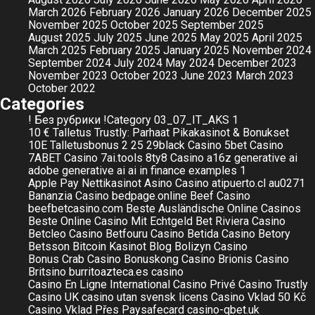
March 2026
February 2026
January 2026
December 2025
November 2025
October 2025
September 2025
August 2025
July 2025
June 2025
May 2025
April 2025
March 2025
February 2025
January 2025
November 2024
September 2024
July 2024
May 2024
December 2023
November 2023
October 2023
June 2023
March 2023
October 2022
Categories
! Без рубрики
!Category
03_07_IT_AKS
1
10 € Talletus Trustly: Parhaat Pikakasinot & Bonukset
10E Talletusbonus
2
25
29black Casino
5bet Casino
7ABET Casino
7ai.tools
8ty8 Casino
a16z generative ai
adobe generative ai
ai in finance examples 1
Apple Pay Nettikasinot
Asino Casino
atipuerto.cl
au0271
Bananzia Casino
bedpage.online
Beef Casino
beefbetcasino.com
Beste Ausländische Online Casinos
Beste Online Casino Mit Echtgeld
Bet Riviera Casino
Betcleo Casino
Betfouru Casino
Betida Casino
Betory
Betsson
Bitcoin Kasinot
Blog
Bolizyn Casino
Bonus Crab Casino
Bonuskong Casino
Brionis Casino
Britsino
burritoazteca.es
casino
Casino En Ligne International
Casino Privé
Casino Trustly
Casino UK
casino utan svensk licens
Casino Vklad 50 Kč
Casino Vklad Přes Paysafecard
casino-qbet.uk