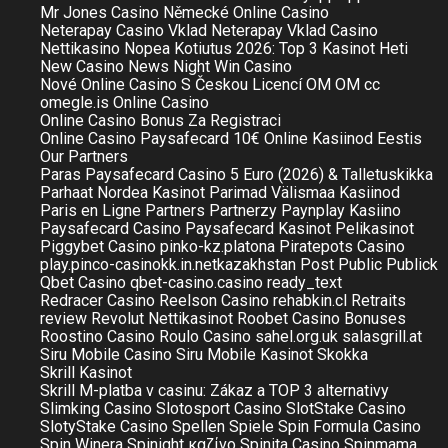
Mr Jones Casino
Německé Online Casino
Neterapay Casino Vklad
Neterapay Vklad Casino
Nettikasino Nopea Kotiutus 2026: Top 3 Kasinot Heti
New Casino
News
Night Win Casino
Nové Online Casino S Českou Licencí
OM
OM cc
omegle.is
Online Casino
Online Casino Bonus Za Registraci
Online Casino Paysafecard 10€
Online Kasiinod Eestis
Our Partners
Paras Paysafecard Casino 5 Euro (2026) & Talletuskikka
Parhaat Nordea Kasinot
Parimad Välismaa Kasiinod
Paris en Ligne
Partners
Partnerzy
Paynplay Kasiino
Paysafecard Casino
Paysafecard Kasinot
Pelikasinot
Piggybet Casino
pinko-kz.platona
Piratepots Casino
play.pinco-casinokk.in.netkazakhstan
Post
Public
Publick
Qbet Casino
qbet-casino.casino
ready_text
Redracer Casino
Reelson Casino
rehabkin.cl
Retraits
review
Revolut Nettikasinot
Roobet Casino Bonuses
Roostino Casino
Roulo Casino
sahel.org.uk
salasgrill.at
Siru Mobile Casino
Siru Mobile Kasinot
Skokka
Skrill Kasinot
Skrill M-platba v casinu: Zákaz a TOP 3 alternativy
Slimking Casino
Slotosport Casino
SlotStake Casino
SlotyStake Casino
Spellen
Spiele
Spin Formula Casino
Spin Winera
Spinight καζίνο
Spinita Casino
Spinmama