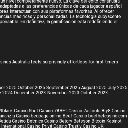
un nivel completamente nuevo. La clave del éxito continuará
 adaptadas a las preferencias únicas de cada jugador español.
ores interactúan con sus plataformas favoritas. Al ofrecer
ncias más ricas y personalizadas. La tecnología subyacente
nsable. En definitiva, la gamificación está redefiniendo el
sinos Australia feels surprisingly effortless for first-timers
er 2025
October 2025
September 2025
August 2025
July 2025
y 2024
December 2023
November 2023
October 2023
9black Casino
5bet Casino
7ABET Casino
7ai.tools
8ty8 Casino
ananzia Casino
bedpage.online
Beef Casino
beefbetcasino.com
Betida Casino
Betmica Casino
Betory
Betsson
Bitcoin Kasinot
International
Casino Privé
Casino Trustly
Casino UK