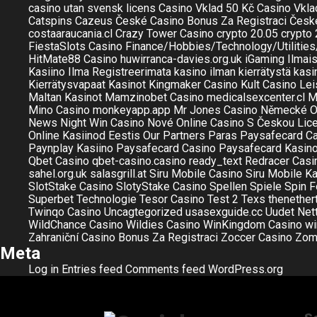
casino utan svensk licens
Casino Vklad 50 Kč
Casino Vkla
Catspins
Cazeus
České Casino Bonus Za Registraci
Česk
costaaraucania.cl
Crazy Tower Сasino
crypto 20.05
crypto
FiestaSlots Casino
Finance/Hobbies/Technology/Utilitie
HitMate88 Casino
huwirranca-davies.org.uk
iGaming
Ilmais
Kasiino Ilma Registreerimata
kasino ilman kierrätystä
kasi
Kierrätysvapaat Kasinot
Kingmaker Casino
Kult Casino
Lei
Maltan Kasinot
Mamzinobet Casino
medicalsexcenter.cl
M
Mino Casino
monkeyapp.app
Mr Jones Casino
Německé On
News
Night Win Casino
Nové Online Casino S Českou Lice
Online Kasiinod Eestis
Our Partners
Paras Paysafecard Cas
Paynplay Kasiino
Paysafecard Casino
Paysafecard Kasino
Qbet Casino
qbet-casino.casino
ready_text
Redracer Casi
sahel.org.uk
salasgrill.at
Siru Mobile Casino
Siru Mobile Ka
SlotStake Casino
SlotyStake Casino
Spellen
Spiele
Spin F
Superbet
Technologie
Tesor Casino
Test 2
Texs
thenether
Twinqo Casino
Uncagtegorized
usasexguide.cc
Uudet Nett
WildChance Casino
Wildies Casino
WinKingdom Casino
wi
Zahraniční Casino Bonus Za Registraci
Zoccer Casino
Zomb
Meta
Log in
Entries feed
Comments feed
WordPress.org