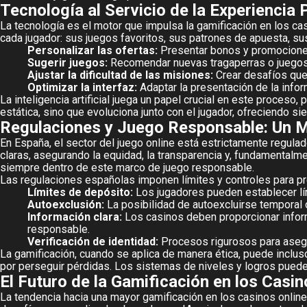
Tecnología al Servicio de la Experiencia
La tecnología es el motor que impulsa la gamificación en los c
cada jugador: sus juegos favoritos, sus patrones de apuesta, s
Personalizar las ofertas:
Presentar bonos y promociones 
Sugerir juegos:
Recomendar nuevas tragaperras o juegos 
Ajustar la dificultad de las misiones:
Crear desafíos que
Optimizar la interfaz:
Adaptar la presentación de la infor
La inteligencia artificial juega un papel crucial en este proceso
estática, sino que evoluciona junto con el jugador, ofreciendo 
Regulaciones y Juego Responsable: Un 
En España, el sector del juego online está estrictamente regula
claras, asegurando la equidad, la transparencia y, fundamentalme
siempre dentro de este marco de juego responsable.
Las regulaciones españolas imponen límites y controles para pre
Límites de depósito:
Los jugadores pueden establecer lí
Autoexclusión:
La posibilidad de autoexcluirse temporal
Información clara:
Los casinos deben proporcionar inform
responsable.
Verificación de identidad:
Procesos rigurosos para asegu
La gamificación, cuando se aplica de manera ética, puede inclus
por perseguir pérdidas. Los sistemas de niveles y logros puede
El Futuro de la Gamificación en los Casi
La tendencia hacia una mayor gamificación en los casinos onlin