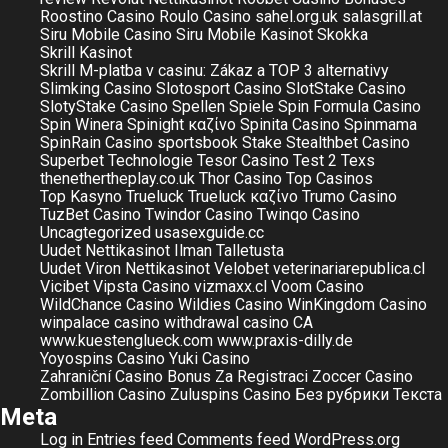
Roostino Casino
Roulo Casino
sahel.org.uk
salasgrill.at
Siru Mobile Casino
Siru Mobile Kasinot
Skokka
Skrill Kasinot
Skrill M-platba v casinu: Zákaz a TOP 3 alternativy
Slimking Casino
Slotosport Casino
SlotStake Casino
SlotyStake Casino
Spellen
Spiele
Spin Formula Casino
Spin Winera
Spinight καζίνο
Spinita Casino
Spinmama
SpinRain Casino
sportsbook
Stake
Stealthbet Casino
Superbet
Technologie
Tesor Casino
Test 2
Texs
thenethertheplay.co.uk
Thor Casino
Top Casinos
Top Kasyno
Trueluck
Trueluck καζίνο
Trumo Casino
TuzBet Casino
Twindor Casino
Twinqo Casino
Uncagtegorized
usasexguide.cc
Uudet Nettikasinot Ilman Talletusta
Uudet Viron Nettikasinot
Velobet
veterinariarepublica.cl
Vicibet
Vipsta Casino
vizmaxx.cl
Voom Casino
WildChance Casino
Wildies Casino
WinKingdom Casino
winpalace casino
withdrawal casino CA
www.kuestenglueck.com
www.praxis-dilly.de
Yoyospins Casino
Yuki Casino
Zahraniční Casino Bonus Za Registraci
Zoccer Casino
Zombillion Casino
Zuluspins Casino
Без рубрики
Текста
Meta
Log in
Entries feed
Comments feed
WordPress.org