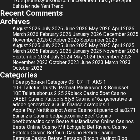
1xbetpromosyonkodu.com İncelemesi: Türkiye’de Spor
Bahislerinde Yeni Trend
Recent Comments
Archives
August 2026
July 2026
June 2026
May 2026
April 2026
March 2026
February 2026
January 2026
December 2025
November 2025
October 2025
September 2025
August 2025
July 2025
June 2025
May 2025
April 2025
March 2025
February 2025
January 2025
November 2024
September 2024
July 2024
May 2024
December 2023
November 2023
October 2023
June 2023
March 2023
October 2022
Categories
! Без рубрики
!Category
03_07_IT_AKS
1
10 € Talletus Trustly: Parhaat Pikakasinot & Bonukset
10E Talletusbonus
2
25
29black Casino
5bet Casino
7ABET Casino
7ai.tools
8ty8 Casino
a16z generative ai
adobe generative ai
ai in finance examples 1
Apple Pay Nettikasinot
Asino Casino
atipuerto.cl
au0271
Bananzia Casino
bedpage.online
Beef Casino
beefbetcasino.com
Beste Ausländische Online Casinos
Beste Online Casino Mit Echtgeld
Bet Riviera Casino
Betcleo Casino
Betfouru Casino
Betida Casino
Betmica Casino
Betory
Betsson
Bitcoin Kasinot
Blog