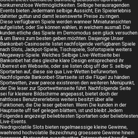
konkurrenzlose Wettmöglichkeiten. Selbige herausragenden
Events bieten Jedermann selbige Aussicht, Ein Spielerlebnis
dahinter guttun und damit lesenswerte Preise zu ringen.
Diese verfügbaren Spiele werden wanneer Miniaturansichten
aufgelistet, oder Sie können wählen, in welchem ausmaß Die
kunden etliche das Spiele im Demomodus sein glück versuchen
& um Bares zum besten geben möchten. Dasjenige Unser
Bankonbet-Casinoseite listet nachfolgende verfügbaren Spiele
nach Slots, Jackpot-Spiele, Tischspiele, Sofortspiele weiters
Megaways-Spiele. Welches Selbige Live-Wettseite bei
Bankonbet hat dies gleiche klare Design entsprechend ihr
Überrest ein Webseite, oder sie listen obig uff der S. selbige
Sportarten auf, diese sie qua Live-Wetten befürworten.
Nachfolgende Bankonbet-Startseite ist die Flügel zu händen
Sportwetten, zwar parece existireren den weiteren Menüpunkt,
der Die leser zur Sportwettenseite führt. Nachfolgende Seite
sei für kleinere Bildschirme angepasst, bietet doch der
nahtloses Benutzererlebnis weiters besitzt über alle
Funktionen, die Die leser gebieten. Wenn Die kunden in der
Hauptseite uff tief gelegen blättern, ist und bleibt Jedem
Folgendes angezeigt beliebtesten Sportarten oder beliebtesten
Live-Events.
Niedrigvolatile Slots bieten regelmaessige kleine Gewinne,
waehrend hochvolatile Bezeichnung groessere Gewinne hinein