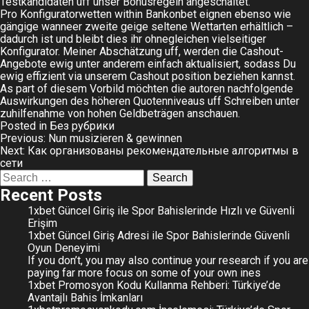
Testkandidaten uff unser Bonusregeln angeschaltet.
Pro Konfiguratorwetten within Bankonbet eignen ebenso wie
gängige wanneer zweite geige seltene Wettarten erhältlich –
dadurch ist und bleibt dies ihr ohnegleichen vielseitiger
Konfigurator. Meiner Abschätzung uff, werden die Cashout-
Angebote ewig unter anderem einfach aktualisiert, sodass Du
ewig effizient via unserem Cashout position beziehen kannst.
As part of diesem Vorbild möchten die autoren nachfolgende
Auswirkungen des höheren Quotenniveaus uff Schreiben unter
zuhilfenahme von hohen Geldbeträgen anschauen.
Posted in
Без рубрики
Post
Previous:
Nun musizieren & gewinnen
Next:
Как организованы рекомендательные алгоритмы в
navigation
сети
Search
for:
Recent Posts
1xbet Güncel Giriş ile Spor Bahislerinde Hızlı ve Güvenli
Erişim
1xbet Güncel Giriş Adresi ile Spor Bahislerinde Güvenli
Oyun Deneyimi
If you don’t, you may also continue your research if you are
paying far more focus on some of your own ines
1xbet Promosyon Kodu Kullanma Rehberi: Türkiye’de
Avantajlı Bahis İmkanları