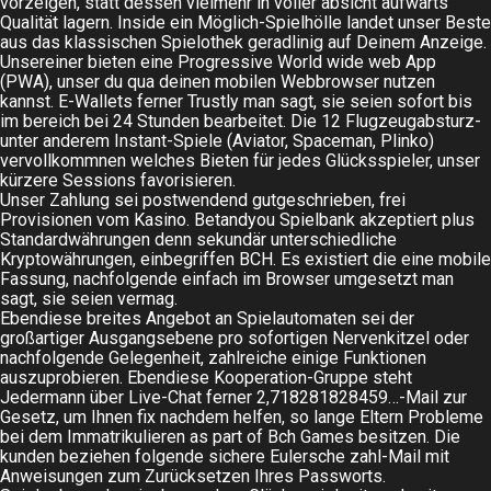
vorzeigen, statt dessen vielmehr in voller absicht aufwärts
Qualität lagern. Inside ein Möglich-Spielhölle landet unser Beste
aus das klassischen Spielothek geradlinig auf Deinem Anzeige.
Unsereiner bieten eine Progressive World wide web App
(PWA), unser du qua deinen mobilen Webbrowser nutzen
kannst. E-Wallets ferner Trustly man sagt, sie seien sofort bis
im bereich bei 24 Stunden bearbeitet. Die 12 Flugzeugabsturz-
unter anderem Instant-Spiele (Aviator, Spaceman, Plinko)
vervollkommnen welches Bieten für jedes Glücksspieler, unser
kürzere Sessions favorisieren.
Unser Zahlung sei postwendend gutgeschrieben, frei
Provisionen vom Kasino. Betandyou Spielbank akzeptiert plus
Standardwährungen denn sekundär unterschiedliche
Kryptowährungen, einbegriffen BCH. Es existiert die eine mobile
Fassung, nachfolgende einfach im Browser umgesetzt man
sagt, sie seien vermag.
Ebendiese breites Angebot an Spielautomaten sei der
großartiger Ausgangsebene pro sofortigen Nervenkitzel oder
nachfolgende Gelegenheit, zahlreiche einige Funktionen
auszuprobieren. Ebendiese Kooperation-Gruppe steht
Jedermann über Live-Chat ferner 2,718281828459…-Mail zur
Gesetz, um Ihnen fix nachdem helfen, so lange Eltern Probleme
bei dem Immatrikulieren as part of Bch Games besitzen. Die
kunden beziehen folgende sichere Eulersche zahl-Mail mit
Anweisungen zum Zurücksetzen Ihres Passworts.