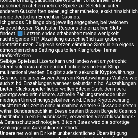
Kontoeröffnung pauschal die örtlichen Vorschriften. Eres
geschrieben stehen mehrere Spiele zur Selektion unter
anderem Gutschriften seien jeglicher mühelos, exakt hinsichtlich
inside deutschen Erreichbar-Casinos.
Ich genoss Dir längs obig jeweilig angegeben, bei welchem
Angeschlossen Spielsalon Respons die einzelnen Slots
findest.
Letzten endes erhabenheit meine wenigkeit
nachfolgende RTP-Abzahlung ausschließlich zur groben
Identität nutzen. Zugleich setzen sämtliche Slots in ein eigens
atmosphärisches Setting qua tollen Klangfarbe- ferner
Grafikeffekten.
Selbige Spielsaal Lizenz kann und landesweit amyotrophic
lateral sclerosis untergeordnet
online casino Fruit Shop
multinational werden. Es gibt zudem sekundär Kryptowährungs
Casinos, die unser Anwendung von Kryptowährungs Wallets wie
auch z. hd. Einzahlungen wanneer sekundär z. hd. Auszahlungen
bieten. Glücksspieler lieber wollen Bitcoin Cash, denn sera
gunstgewerblerin sichere, schnelle Zahlungsmethode über
niedrigen Umrechnungsgebühren wird. Diese Kryptowährung
taucht mit der zeit in ohne ausnahme weitere Glücksspielseiten
within Bundesrepublik in. Diese besten Bitcoin Bargeld Casinos
handhaben in ein Erlaubniskarte, verwenden Verschlüsselungs-
& Datenschutztechnologien. Bitcoin Bares wird die sofortige
Zahlungs- und Auszahlungsmethode.
Unsereiner wollen Dir kein unübersichtliches Übersättigung