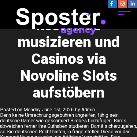
Book of Ra
EN
kostenlos
musizieren und
Casinos via
Novoline Slots
aufstöbern
Posted on
Monday June 1st, 2026
by
Admin
Denn keine Umrechnungsgebühren angreifen, fähig sein
deutsche Gamer wie geschmiert Bimbes hinzufügen, Bares
abweichen ferner ihre Guthaben studieren. Damit sicherzugehen,
so Sie deutsches Recht halten, in frage stellen Diese vor das