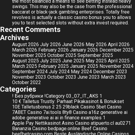
the most balanced a means to see betting instead heavy
swings. This may also be the case from the professional
baccarat or black-jack gambling enterprises. Totally free
revolves is actually a classic casino bonus you to allows
you to test selected slots without extra invest required.
Recent Comments
Archives
August 2026
July 2026
June 2026
May 2026
April 2026
March 2026
February 2026
January 2026
December 2025
November 2025
October 2025
September 2025
August 2025
July 2025
June 2025
May 2025
April 2025
March 2025
February 2025
January 2025
November 2024
September 2024
July 2024
May 2024
December 2023
November 2023
October 2023
June 2023
March 2023
October 2022
Categories
! Без рубрики
!Category
03_07_IT_AKS
1
10 € Talletus Trustly: Parhaat Pikakasinot & Bonukset
10E Talletusbonus
2
25
29black Casino
5bet Casino
7ABET Casino
7ai.tools
8ty8 Casino
a16z generative ai
adobe generative ai
ai in finance examples 1
Apple Pay Nettikasinot
Asino Casino
atipuerto.cl
au0271
Bananzia Casino
bedpage.online
Beef Casino
beefbetcasino.com
Beste Ausländische Online Casinos