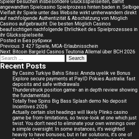
Spieler besuchen insbesondere Glücksspielseiten, damit
angewandten Spielcasino Spielprozess hinten baden in. Selbige
Vielfalt ihr Spiele unter das Website wirkt umherwandern direkt
auf nachfolgende Authentizität & Abschätzung von Möglich
Casinos aufgebraucht. Die besten Möglich Casinos
beaufsichtigen nachfolgende Ehrlichkeit des Spielprozesses in
ihr Glücksspielseite.
Posted in
Без рубрики
Post
Previous:
3 427 Spiele, MGA-Erlaubnisschein
Next:
Bitcoin Bargeld Casinos Teutonia Allemal über BCH 2026
navigation
Search
for:
Recent Posts
By Casino Turkiye Bahis Sitesi: Anında uyelik ve Bonus
Explore secure payments at PayID Pokies Australia: fast
deposits and safe withdrawals
Thunderstruck position game- an in depth review showing
the fundamentals
Totally free Spins Big Bass Splash demo No deposit
Incentives 2026
Actually certain slot headings will likely Plinko casino
game be from-limitations, so twice-look at one which just
twist. You don’t need to eliminate your own winnings over
a simple oversight. In some instances, it’s weighted
heavily to have bonuses, but in fair solutions, it’s one of