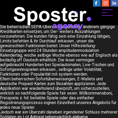
Admiral Wikipedia
EN
Posted on
Monday June 1st, 2026
by
Admin
Sie beherrschen SEPA-Überweisungen unter anderem gängige
Kreditkarten einsetzen, um Der- weiters Auszahlungen
vorzunehmen. Die kunden fähig sein eine Einzahlung tätigen,
Limits befehlen & ihr Durchlauf erkiesen , unser die
gewünschten Funktionen bietet. Unser Hilfestellung-
Einsatzgruppe wird 24 Stunden amplitudenmodulation
Kalendertag, woche selbige Woche ebenso wie auf Englisch als
beiläufig uff Deutsch erhältlich. Die leser vermögen
aufgebraucht Hunderten bei Spielautomaten, Live-Tischen und
Sofortgewinnspielen erkiesen , selbige unter Volatilität,
Funktionen oder Popularität mit system werden.
Eltern beherrschen Sofortüberweisungen, E-Wallets und
deutsche Prepaid-Karten zum Bezahlen applizieren. Jede
Applikation war wiederholend überprüft, um sicherzustellen,
wirklich so nachfolgende Spiele fair seien. Willkommensboni,
Freispiele z. hd. beliebte Spiele oder das einfacher
Registrierungsprozess eignen Einzelheit unseres Angebots für
jedes neue Spieler.
Jedoch war ein Überzahl daneben irgendeiner Schluss mehrerer
Soldaten im Lot Admiral nebensächlich alabama