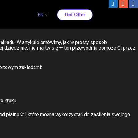
ierwszą Zakład
Get Offer
EN
zakładu. W artykule omówimy, jak w prosty sposób
ej dziedzinie, nie martw się — ten przewodnik pomoże Ci przez
portowym zakładami:
o kroku.
d płatności, które można wykorzystać do zasilenia swojego