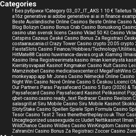
Categories
! Без рубрики
!Category
03_07_IT_AKS
1
10 € Talletus T
a16z generative ai
adobe generative ai
ai in finance examp
Beste Ausländische Online Casinos
Beste Online Casino M
Blog
Bolizyn Casino
Bonus Crab Casino
Bonuskong Casin
casino utan svensk licens
Casino Vklad 50 Kč
Casino Vkla
Catspins
Cazeus
České Casino Bonus Za Registraci
Česk
costaaraucania.cl
Crazy Tower Сasino
crypto 20.05
crypto
FiestaSlots Casino
Finance/Hobbies/Technology/Utilitie
HitMate88 Casino
huwirranca-davies.org.uk
iGaming
Ilmais
Kasiino Ilma Registreerimata
kasino ilman kierrätystä
kasi
Kierrätysvapaat Kasinot
Kingmaker Casino
Kult Casino
Lei
Mamzinobet Casino
medicalsexcenter.cl
MegaFishWins C
monkeyapp.app
Mr Jones Casino
Německé Online Casino
Night Win Casino
Nové Online Casino S Českou Licencí
O
Our Partners
Paras Paysafecard Casino 5 Euro (2026) & Ta
Paysafecard Casino
Paysafecard Kasinot
Pelikasinot
Pig
qbet-casino.casino
ready_text
Redracer Casino
Reelson C
salasgrill.at
Siru Mobile Casino
Siru Mobile Kasinot
Skokk
SlotyStake Casino
Spellen
Spiele
Spin Formula Casino
Spi
Tesor Casino
Test 2
Texs
thenethertheplay.co.uk
Thor Cas
Uncagtegorized
usasexguide.cc
Uudet Nettikasinot Ilman 
WildChance Casino
Wildies Casino
WinKingdom Casino
wi
Zahraniční Casino Bonus Za Registraci
Zoccer Casino
Zomb