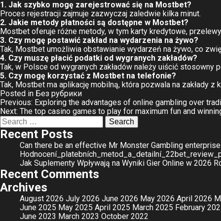
1. Jak szybko mogę zarejestrować się na Mostbet?
Proces rejestracji zajmuje zazwyczaj zaledwie kilka minut.
2. Jakie metody płatności są dostępne w Mostbet?
Mostbet oferuje różne metody, w tym karty kredytowe, przelewy 
3. Czy mogę postawić zakład na wydarzenia na żywo?
Tak, Mostbet umożliwia obstawianie wydarzeń na żywo, co zwi
4. Czy muszę płacić podatki od wygranych zakładów?
Tak, w Polsce od wygranych zakładów należy uiścić stosowny 
5. Czy mogę korzystać z Mostbet na telefonie?
Tak, Mostbet ma aplikację mobilną, która pozwala na zakłady z 
Posted in
Без рубрики
Post
Previous:
Exploring the advantages of online gambling over trad
Next:
The top casino games to play for maximum fun and winnin
navigation
Search
for:
Recent Posts
Can there be an effective Mr Monster Gambling enterpri
Hodnocení_platebních_metod_a_detailní_22bet_review_p
Jak Suplementy Wpływają na Wyniki Gier Online w 2026 R
Recent Comments
Archives
August 2026
July 2026
June 2026
May 2026
April 2026
M
June 2025
May 2025
April 2025
March 2025
February 20
June 2023
March 2023
October 2022