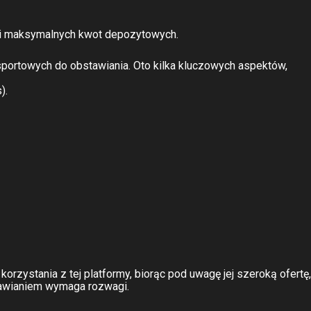
ch i maksymalnych kwot depozytowych.
ortowych do obstawiania. Oto kilka kluczowych aspektów,
).
zystania z tej platformy, biorąc pod uwagę jej szeroką ofertę,
stawianiem wymaga rozwagi.