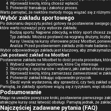
Wprowadź kwotę, którą chcesz wpłacić.
Potwierdź transakcję i zakończ proces.
Warto pamiętać, że niektóre metody mogą wiązać się z różnymi 
Wybór zakładu sportowego
Po dokonaniu depozytu jesteś gotowy na postawienie swojego 
które warto rozważyć przy wyborze zakładu:
Rodzaj sportu: Najpierw zdecyduj, w który sport chcesz z
Typ zakładu: Możesz postawić na wygraną drużyny, liczbę
Kursy: Uważaj na kursy oferowane przez Mostbet, ponieważ
Analiza: Przed postawieniem zakładu zrób małe badania i a
Wybór odpowiedniego zakładu jest kluczowy, aby zmaksymaliz
Jak postawić zakład na Mostbet
Postawienie zakładu na Mostbet to dość prosta procedura, która
Wybierz wydarzenie sportowe, które Cię interesuje.
Skorzystaj z opcji kursów i wybierz, jaki zakład chcesz po
Wprowadź kwotę, którą zamierzasz zainwestować w zakł
Potwierdź zakład klikając odpowiedni przycisk.
Śledź wynik wydarzenia, aby sprawdzić, czy twój zakład si
Pamiętaj, że zakłady sportowe wiążą się z ryzykiem, więc obst
Podsumowanie
Mając na uwadze powyższe kroki, postawienie pierwszego zakładu
atrakcyjne kursy oraz łatwość obsługi. Pamiętaj jednak, że za
Najczęściej zadawane pytania (FAQ)