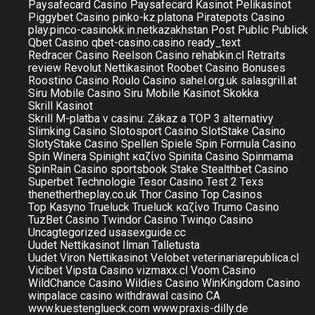
Paysafecard Casino
Paysafecard Kasinot
Pelikasinot
Piggybet Casino
pinko-kz.platona
Piratepots Casino
play.pinco-casinokk.in.netkazakhstan
Post
Public
Publick
Qbet Casino
qbet-casino.casino
ready_text
Redracer Casino
Reelson Casino
rehabkin.cl
Retraits
review
Revolut Nettikasinot
Roobet Casino Bonuses
Roostino Casino
Roulo Casino
sahel.org.uk
salasgrill.at
Siru Mobile Casino
Siru Mobile Kasinot
Skokka
Skrill Kasinot
Skrill M-platba v casinu: Zákaz a TOP 3 alternativy
Slimking Casino
Slotosport Casino
SlotStake Casino
SlotyStake Casino
Spellen
Spiele
Spin Formula Casino
Spin Winera
Spinight καζίνο
Spinita Casino
Spinmama
SpinRain Casino
sportsbook
Stake
Stealthbet Casino
Superbet
Technologie
Tesor Casino
Test 2
Texs
thenethertheplay.co.uk
Thor Casino
Top Casinos
Top Kasyno
Trueluck
Trueluck καζίνο
Trumo Casino
TuzBet Casino
Twindor Casino
Twinqo Casino
Uncagtegorized
usasexguide.cc
Uudet Nettikasinot Ilman Talletusta
Uudet Viron Nettikasinot
Velobet
veterinariarepublica.cl
Vicibet
Vipsta Casino
vizmaxx.cl
Voom Casino
WildChance Casino
Wildies Casino
WinKingdom Casino
winpalace casino
withdrawal casino CA
www.kuestenglueck.com
www.praxis-dilly.de