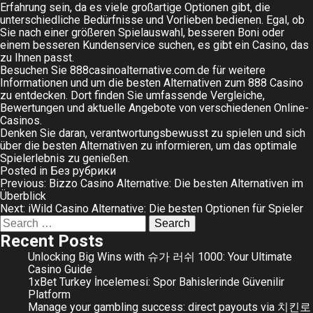
Erfahrung sein, da es viele großartige Optionen gibt, die
unterschiedliche Bedürfnisse und Vorlieben bedienen. Egal, ob
Sie nach einer größeren Spielauswahl, besseren Boni oder
einem besseren Kundenservice suchen, es gibt ein Casino, das
zu Ihnen passt.
Besuchen Sie
888casinoalternative.com.de
für weitere
Informationen und um die besten Alternativen zum 888 Casino
zu entdecken. Dort finden Sie umfassende Vergleiche,
Bewertungen und aktuelle Angebote von verschiedenen Online-
Casinos.
Denken Sie daran, verantwortungsbewusst zu spielen und sich
über die besten Alternativen zu informieren, um das optimale
Spielerlebnis zu genießen.
Posted in
Без рубрики
Post
Previous:
Bizzo Casino Alternative: Die besten Alternativen im
Überblick
navigation
Next:
iWild Casino Alternative: Die besten Optionen für Spieler
Search
for:
Recent Posts
Unlocking Big Wins with 슈가 러쉬 1000: Your Ultimate
Casino Guide
1xBet Turkey İncelemesi: Spor Bahislerinde Güvenilir
Platform
Manage your gambling success: direct payouts via 치킨로